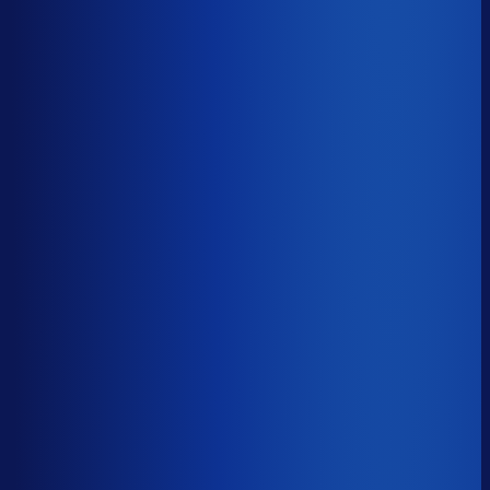
≤ 15.4%
Verschil
−12.6pp
Op een voorraadwaarde van €500K is 15,8
procentpunten minder dode voorraad goed voor ~€79K
aan kapitaal dat weer gaat werken.
Dode voorraad
?
Op een voorraadwaarde van €500K is 15,8
procentpunten minder dode voorraad goed voor ~€79K
aan kapitaal dat weer gaat werken.
28.0%
≤ 15.4%
−12.6pp
Bijna de helft van de Nederlandse webshops zit op
meer dan 25% dode voorraad.
*Op basis van 44
miljoen+ inkoopbeslissingen. Dode voorraad is voorraad
die 2+ jaar stilstaat.