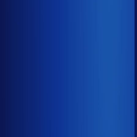
Gemiste omzet
?
€60.6k
Top 25%
€25.8k
Median
€60.6k
Onderste 25%
€141.4k
Brutomarge
?
40.2%
Onderste 25%
28.5%
Median
40.2%
Top 25%
51.0%