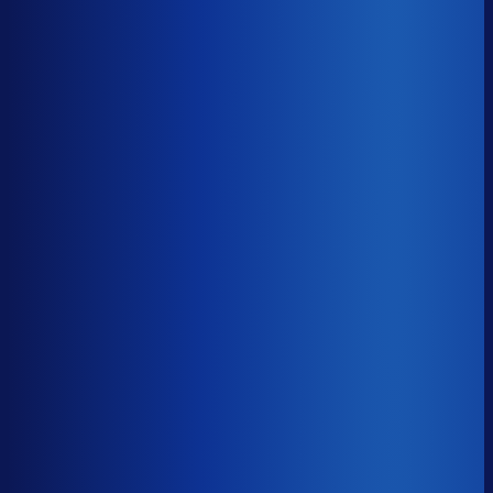
8× meer omzet
Servicegraad
?
89.7%
Onderste 25%
83.3%
Median
89.7%
Top 25%
94.1%