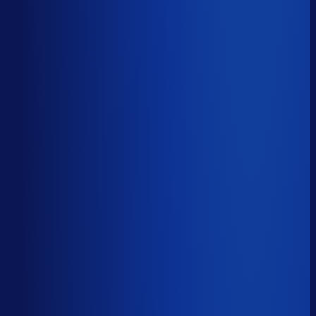
Productbeschikbaarheid
86
%
Omloopsnelheid
77
d
Geautomatiseerde inkoop
55
%
Voorraadratio
2.79
×