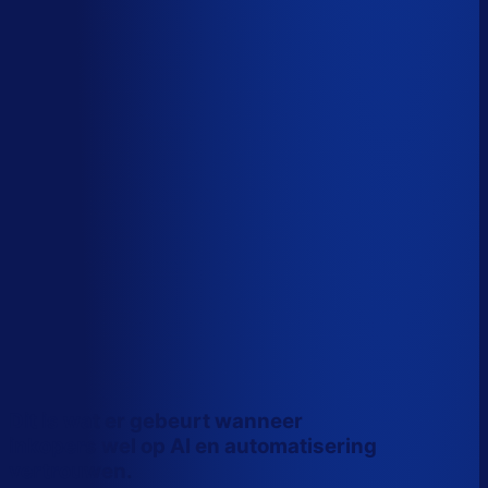
Wiebe Konter
Co-founder, Optiply
Dit is wat er gebeurt wanneer
inkopers wel op AI en automatisering
vertrouwen.