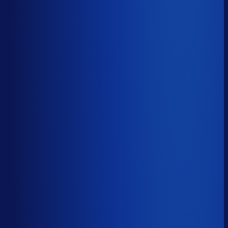
48.4%
Median
65.7%
Top 25%
77.3%
Volledig besteld
?
69.7%
Onderste 25%
57.1%
Median
69.7%
Top 25%
82.0%
Handmatige inkoopbeslissingen (jaarlijks)
?
3.3k
Top 25%
1.5k
Median
3.3k
Onderste 25%
10.3k