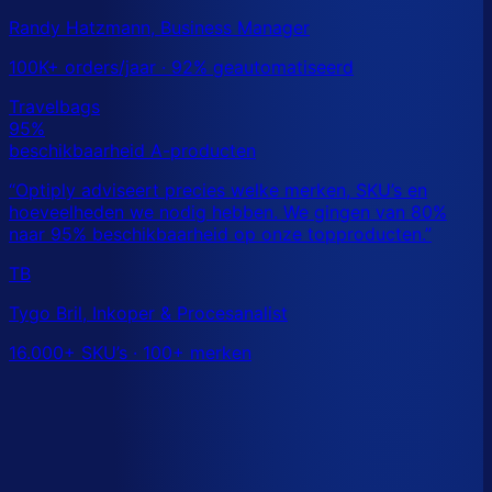
Randy Hatzmann, Business Manager
100K+ orders/jaar · 92% geautomatiseerd
TB
Tygo Bril, Inkoper & Procesanalist
16.000+ SKU’s · 100+ merken
Dit is een benchmark. Benieuwd wat
jouw
echte data
laat zien?