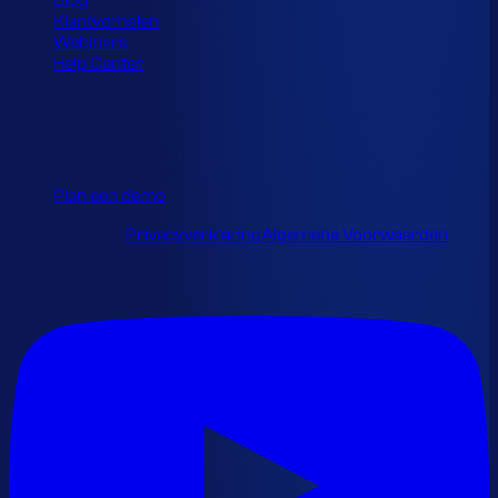
Blog
Klantverhalen
Webinars
Help Center
Contact
info@optiply.com
+31 20 245 7279
Plan een demo
© 2026 Optiply.
Privacyverklaring
Algemene Voorwaarden