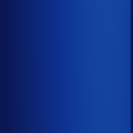
5 van de 8 forecasting-taken
Waarom zou je tijd verspillen aan het analyseren van
historische data, korte-termijn forecasts en last-minute
bijbestellen voor promoties en seizoenen als het ook
automatisch kan
?
De best-presterende inkopers
bestellen automatisch de juiste hoeveelheden bij de
beste leveranciers, ook tijdens piekseizoenen en
marketingcampagnes.
Op tijd besteld
?
65.7%
Onderste 25%