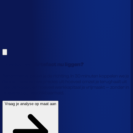
Alles hierboven is gebaseerd op benchmarks en supply-
chain-profielen. Koppel je eigen voorraaddata en we
laten precies zien waar je geld vastzit en hoe je het
vrijmaakt.
Vraag je analyse op maat aan
Laat je gegevens achter en we laten je zien wat
voorraadautomatisering jou precies oplevert.
Hoeveel laat Artefact nu liggen?
Benchmarks geven je de richting. In 30 minuten koppelen we je
data en rekenen we precies uit: hoeveel omzet je terughaalt uit
nee-verkopen, en hoeveel werkkapitaal je vrijmaakt — zonder in
te leveren op beschikbaarheid.
Vraag je analyse op maat aan