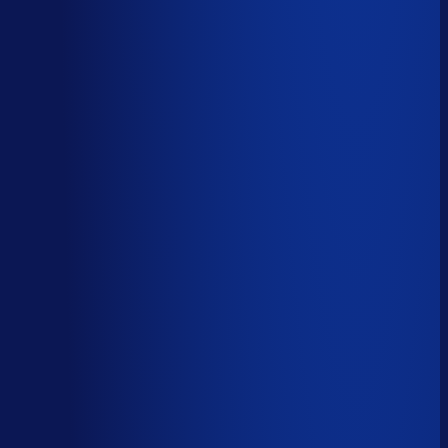
AI handelt het end-to-end af
AI-augmented
26
%
(
10
uur/week
)
AI ondersteunt menselijke beslissingen
Menselijk
15
%
(
6
uur/week
)
Menselijk oordeel vereist
Download het volledige PDF-rapport
Elke taak, elke categorie — met het
automatiseringsoordeel erbij.
Alle 46 taken, individueel beoordeeld
7 categorieën, met uren per week
Direct te delen met je team