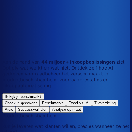
S
Kort
dag
M
Gemengd
mix
L
Lang
maand
Aan de hand van
44 miljoen+ inkoopbeslissingen
ziet
Optiply wat werkt en wat niet. Ontdek zelf hoe AI-
gedreven voorraadbeheer het verschil maakt in
productbeschikbaarheid, voorraadprestaties en
inkoopautomatisering.
Bekijk je benchmark
↓
Check je gegevens
Benchmarks
Excel vs. AI
Tijdverdeling
Visie
Successverhalen
Analyse op maat
Productbeschikbaarheid
Kun je leveren wat klanten willen, precies wanneer ze het
willen?