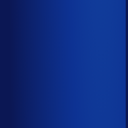
Productbeschikbaarheid
95
%
Omloopsnelheid
36
d
Geautomatiseerde inkoop
81
%
Voorraadratio
0.98
×
Je inkopers zijn druk,
maar niet met het juiste werk