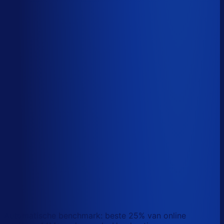
Sander van den Broek
Co-founder, Optiply
Wat doet AI vandaag al waar Excel op stuk loopt?
We analyseerden
500+ vacatures
en splitsten de
demand-planner-rol op in
46 taken
. Zo zie je precies
wat AI vandaag al van je team overneemt.
Laat zien waar AI werk overneemt
Automatische benchmark: beste 25% van online