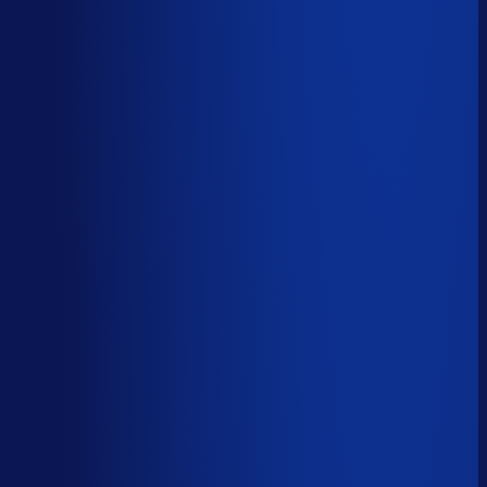
Spoed- en noodorders afhandelen
Menselijk
Leveranciers­communicatie en escalaties
Menselijk
59
%
automatiseerbaar
Tijdverdeling demand planner
Gebaseerd op 40 uur per week, verdeeld over 46 taken
Automatiseerbaar
59
%
(
24
uur/week
)