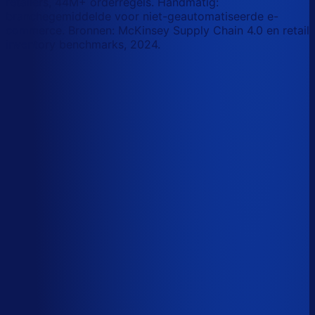
retailers, 44M+ orderregels. Handmatig:
branchegemiddelde voor niet-geautomatiseerde e-
commerce. Bronnen: McKinsey Supply Chain 4.0 en retail
inventory benchmarks, 2024.
Korte-termijn vraagforecasting
Automatiseerbaar
Forecasts bijstellen voor promoties
Automatiseerbaar
Omloopsnelheid optimaliseren
AI-augmented