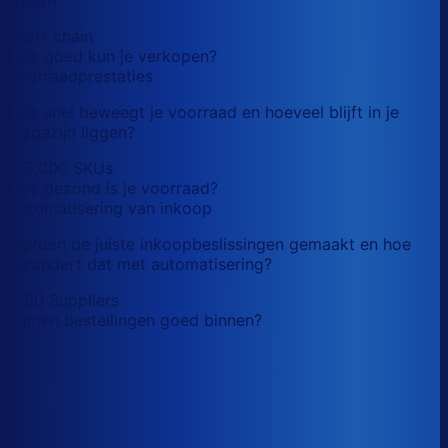
short chain
Hoe goed kun je verkopen?
Voorraadprestaties
Hoe snel beweegt je voorraad en hoeveel blijft in je
magazijn liggen?
< 5,000 SKUs
Hoe gezond is je voorraad?
Automatisering van inkoop
Worden de juiste inkoopbeslissingen gemaakt en hoe
verandert dat met automatisering?
> 60 Suppliers
Komen bestellingen goed binnen?