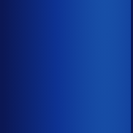
−17d
Voorraadratio
?
Benchmark voor Artefact
1.74×
Top 25%
≤ 1.11×
Verschil
−0.63×
Hoeveel voorraadtijd je hebt, oftewel je omloopsnelheid
ten opzichte van je bestelritme. Formule: omlooptijd /
bestelritme.
Voorraadratio
?
Hoeveel voorraadtijd je hebt, oftewel je omloopsnelheid
ten opzichte van je bestelritme. Formule: omlooptijd /
bestelritme.
1.74×
≤ 1.11×
−0.63×
Dode voorraad
?
Benchmark voor Artefact
28.0%
Top 25%