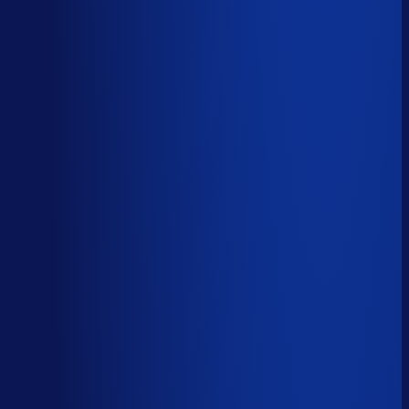
Spoed- en noodorders afhandelen
Menselijk
Leveranciers­communicatie en escalaties
Menselijk
59
%
automatiseerbaar
Tijdverdeling demand planner
Gebaseerd op 40 uur per week, verdeeld over 46 taken
Automatiseerbaar
59
%
(
24
uur/week
)