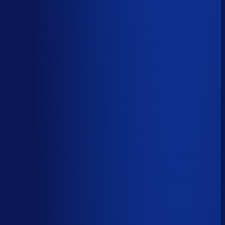
AI handelt het end-to-end af
AI-augmented
26
%
(
10
uur/week
)
AI ondersteunt menselijke beslissingen
Menselijk
15
%
(
6
uur/week
)
Menselijk oordeel vereist
Download het volledige PDF-rapport
Elke taak, elke categorie — met het
automatiseringsoordeel erbij.
Alle 46 taken, individueel beoordeeld
7 categorieën, met uren per week
Direct te delen met je team