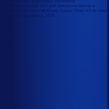
retailers, 44M+ orderregels. Handmatig:
branchegemiddelde voor niet-geautomatiseerde e-
commerce. Bronnen: McKinsey Supply Chain 4.0 en retail
inventory benchmarks, 2024.
Korte-termijn vraagforecasting
Automatiseerbaar
Forecasts bijstellen voor promoties
Automatiseerbaar
Omloopsnelheid optimaliseren
AI-augmented