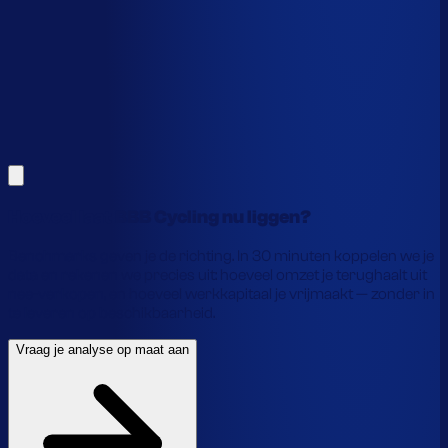
Alles hierboven is gebaseerd op benchmarks en supply-
chain-profielen. Koppel je eigen voorraaddata en we
laten precies zien waar je geld vastzit en hoe je het
vrijmaakt.
Vraag je analyse op maat aan
Laat je gegevens achter en we laten je zien wat
voorraadautomatisering jou precies oplevert.
Hoeveel laat BBB Cycling nu liggen?
Benchmarks geven je de richting. In 30 minuten koppelen we je
data en rekenen we precies uit: hoeveel omzet je terughaalt uit
nee-verkopen, en hoeveel werkkapitaal je vrijmaakt — zonder in
te leveren op beschikbaarheid.
Vraag je analyse op maat aan