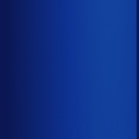
52.1%
Median
68.2%
Top 25%
81.5%
Volledig besteld
?
71.2%
Onderste 25%
60.8%
Median
71.2%
Top 25%
83.2%
Handmatige inkoopbeslissingen (jaarlijks)
?
5.6k
Top 25%
2.8k
Median
5.6k
Onderste 25%
15.2k