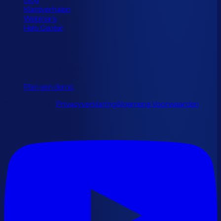
Blog
Klantverhalen
Webinars
Help Center
Contact
info@optiply.com
+31 20 245 7279
Plan een demo
© 2026 Optiply.
Privacyverklaring
Algemene Voorwaarden