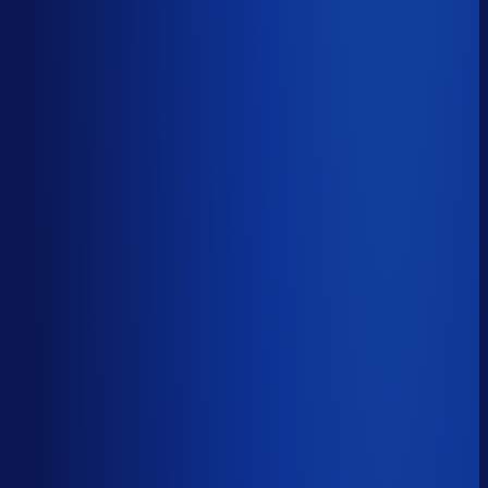
Productbeschikbaarheid
86
%
Omloopsnelheid
69
d
Geautomatiseerde inkoop
61
%
Voorraadratio
2.21
×