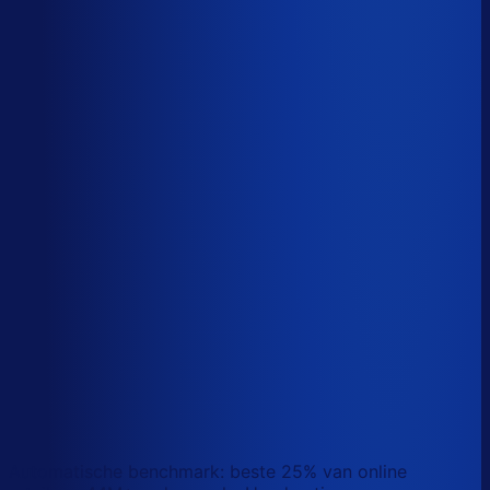
Sander van den Broek
Co-founder, Optiply
Wat doet AI vandaag al waar Excel op stuk loopt?
We analyseerden
500+ vacatures
en splitsten de
demand-planner-rol op in
46 taken
. Zo zie je precies
wat AI vandaag al van je team overneemt.
Laat zien waar AI werk overneemt
Automatische benchmark: beste 25% van online