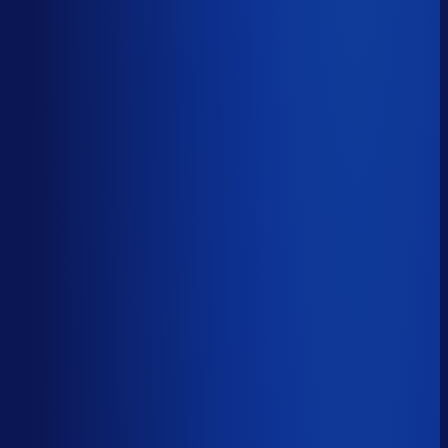
Productbeschikbaarheid
94
%
Omloopsnelheid
33
d
Geautomatiseerde inkoop
83
%
Voorraadratio
0.79
×
Je inkopers zijn druk,
maar niet met het juiste werk