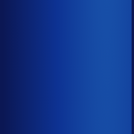
−14d
Voorraadratio
?
Benchmark voor BBB Cycling
1.23×
Top 25%
≤ 0.79×
Verschil
−0.44×
Hoeveel voorraadtijd je hebt, oftewel je omloopsnelheid
ten opzichte van je bestelritme. Formule: omlooptijd /
bestelritme.
Voorraadratio
?
Hoeveel voorraadtijd je hebt, oftewel je omloopsnelheid
ten opzichte van je bestelritme. Formule: omlooptijd /
bestelritme.
1.23×
≤ 0.79×
−0.44×
Dode voorraad
?
Benchmark voor BBB Cycling
26.3%
Top 25%