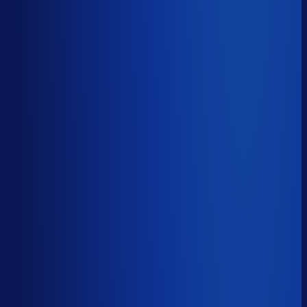
50.2%
Median
68.2%
Top 25%
78.6%
Volledig besteld
?
72.6%
Onderste 25%
60.5%
Median
72.6%
Top 25%
85.5%
Handmatige inkoopbeslissingen (jaarlijks)
?
12.3k
Top 25%
6.1k
Median
12.3k
Onderste 25%
27.6k