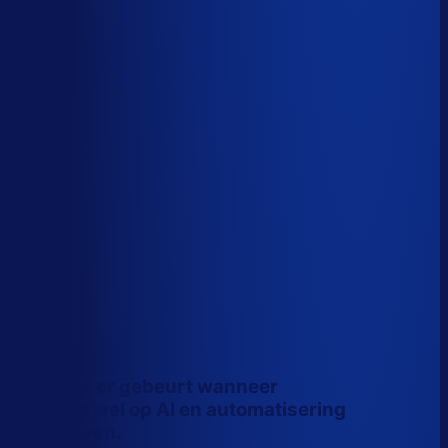
Wiebe Konter
Co-founder, Optiply
Dit is wat er gebeurt wanneer
inkopers wel op AI en automatisering
vertrouwen.