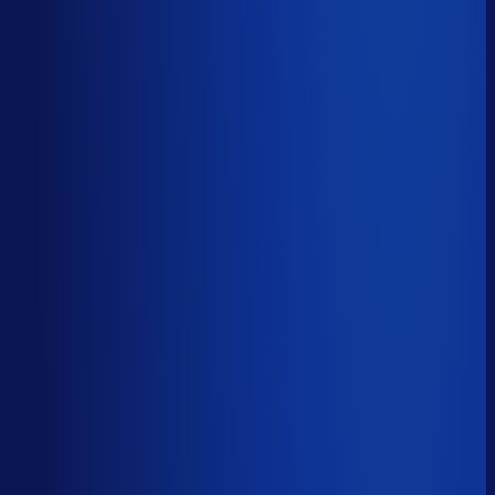
Productbeschikbaarheid
93
%
Omloopsnelheid
35
d
Geautomatiseerde inkoop
87
%
Voorraadratio
1.19
×
Je inkopers zijn druk,
maar niet met het juiste werk