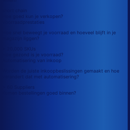
short chain
Hoe goed kun je verkopen?
Voorraadprestaties
Hoe snel beweegt je voorraad en hoeveel blijft in je
magazijn liggen?
> 20,000 SKUs
Hoe gezond is je voorraad?
Automatisering van inkoop
Worden de juiste inkoopbeslissingen gemaakt en hoe
verandert dat met automatisering?
> 60 Suppliers
Komen bestellingen goed binnen?