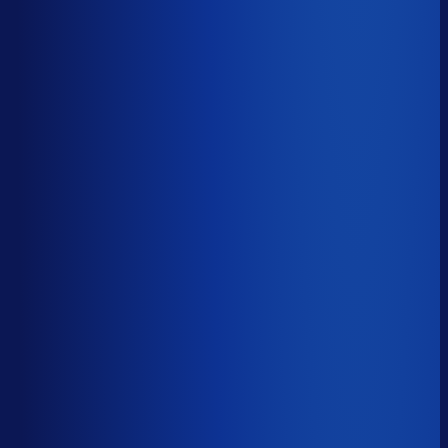
5 van de 8 forecasting-taken
Waarom zou je tijd verspillen aan het analyseren van
historische data, korte-termijn forecasts en last-minute
bijbestellen voor promoties en seizoenen als het ook
automatisch kan
?
De best-presterende inkopers
bestellen automatisch de juiste hoeveelheden bij de
beste leveranciers, ook tijdens piekseizoenen en
marketingcampagnes.
Op tijd besteld
?
68.2%
Onderste 25%