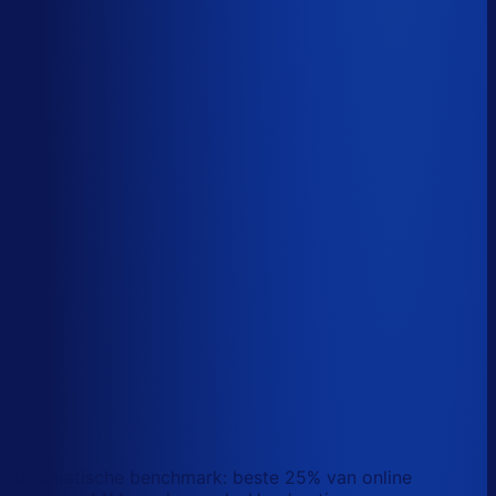
Sander van den Broek
Co-founder, Optiply
Wat doet AI vandaag al waar Excel op stuk loopt?
We analyseerden
500+ vacatures
en splitsten de
demand-planner-rol op in
46 taken
. Zo zie je precies
wat AI vandaag al van je team overneemt.
Laat zien waar AI werk overneemt
Automatische benchmark: beste 25% van online