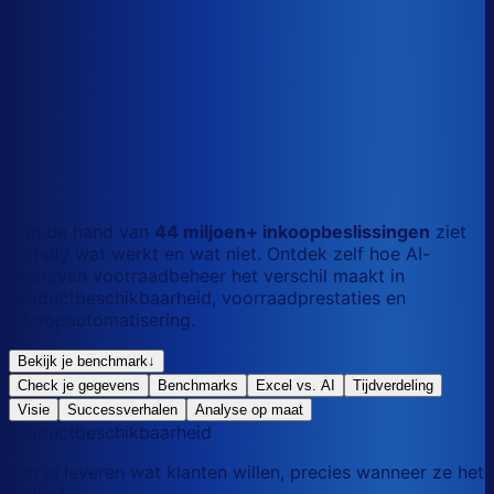
S
Kort
dag
M
Gemengd
mix
L
Lang
maand
Aan de hand van
44 miljoen+ inkoopbeslissingen
ziet
Optiply wat werkt en wat niet. Ontdek zelf hoe AI-
gedreven voorraadbeheer het verschil maakt in
productbeschikbaarheid, voorraadprestaties en
inkoopautomatisering.
Bekijk je benchmark
↓
Check je gegevens
Benchmarks
Excel vs. AI
Tijdverdeling
Visie
Successverhalen
Analyse op maat
Productbeschikbaarheid
Kun je leveren wat klanten willen, precies wanneer ze het
willen?