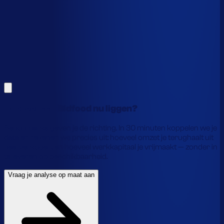
Alles hierboven is gebaseerd op benchmarks en supply-
chain-profielen. Koppel je eigen voorraaddata en we
laten precies zien waar je geld vastzit en hoe je het
vrijmaakt.
Vraag je analyse op maat aan
Laat je gegevens achter en we laten je zien wat
voorraadautomatisering jou precies oplevert.
Hoeveel laat Bidfood nu liggen?
Benchmarks geven je de richting. In 30 minuten koppelen we je
data en rekenen we precies uit: hoeveel omzet je terughaalt uit
nee-verkopen, en hoeveel werkkapitaal je vrijmaakt — zonder in
te leveren op beschikbaarheid.
Vraag je analyse op maat aan