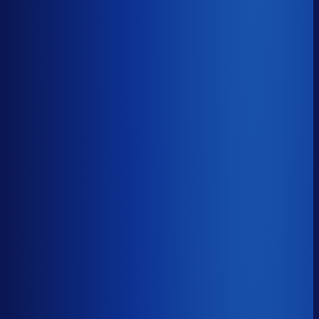
Benchmark voor Bidfood
soortgelijke supply chain complexity
Omlooptijd
?
Benchmark voor Bidfood
50d
Top 25%
≤ 35d
Verschil
−15d
Hoe sneller je voorraad draait, hoe minder kapitaal er
vastligt. 15 dagen minder omloop scheelt gemiddeld 25-
30% aan werkkapitaal.
Omlooptijd
?
Hoe sneller je voorraad draait, hoe minder kapitaal er
vastligt. 15 dagen minder omloop scheelt gemiddeld 25-
30% aan werkkapitaal.
50d
≤ 35d