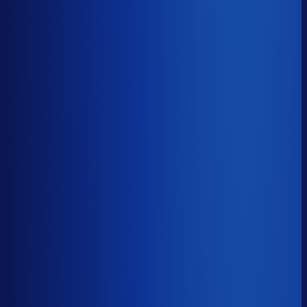
≤ 16.9%
Verschil
−15.8pp
Op een voorraadwaarde van €500K is 15,8
procentpunten minder dode voorraad goed voor ~€79K
aan kapitaal dat weer gaat werken.
Dode voorraad
?
Op een voorraadwaarde van €500K is 15,8
procentpunten minder dode voorraad goed voor ~€79K
aan kapitaal dat weer gaat werken.
32.7%
≤ 16.9%
−15.8pp
Bijna de helft van de Nederlandse webshops zit op
meer dan 25% dode voorraad.
*Op basis van 44
miljoen+ inkoopbeslissingen. Dode voorraad is voorraad
die 2+ jaar stilstaat.