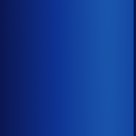
Gemiste omzet
?
€81.9k
Top 25%
€36.9k
Median
€81.9k
Onderste 25%
€167.1k
Brutomarge
?
39.5%
Onderste 25%
27.7%
Median
39.5%
Top 25%
49.3%