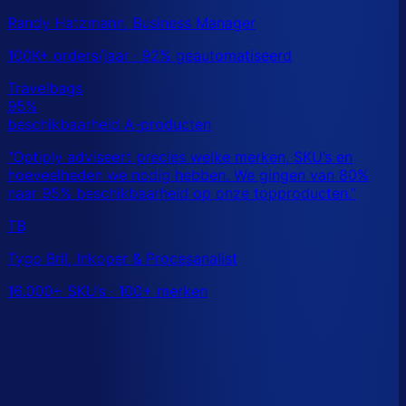
Randy Hatzmann, Business Manager
100K+ orders/jaar · 92% geautomatiseerd
TB
Tygo Bril, Inkoper & Procesanalist
16.000+ SKU’s · 100+ merken
Dit is een benchmark. Benieuwd wat
jouw
echte data
laat zien?