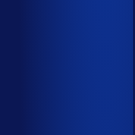
AI handelt het end-to-end af
AI-augmented
26
%
(
10
uur/week
)
AI ondersteunt menselijke beslissingen
Menselijk
15
%
(
6
uur/week
)
Menselijk oordeel vereist
Download het volledige PDF-rapport
Elke taak, elke categorie — met het
automatiseringsoordeel erbij.
Alle 46 taken, individueel beoordeeld
7 categorieën, met uren per week
Direct te delen met je team