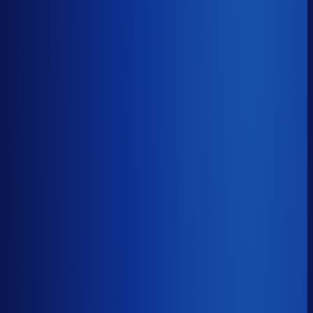
−15d
Voorraadratio
?
Benchmark voor Bidfood
1.95×
Top 25%
≤ 1.24×
Verschil
−0.71×
Hoeveel voorraadtijd je hebt, oftewel je omloopsnelheid
ten opzichte van je bestelritme. Formule: omlooptijd /
bestelritme.
Voorraadratio
?
Hoeveel voorraadtijd je hebt, oftewel je omloopsnelheid
ten opzichte van je bestelritme. Formule: omlooptijd /
bestelritme.
1.95×
≤ 1.24×
−0.71×
Dode voorraad
?
Benchmark voor Bidfood
32.7%
Top 25%