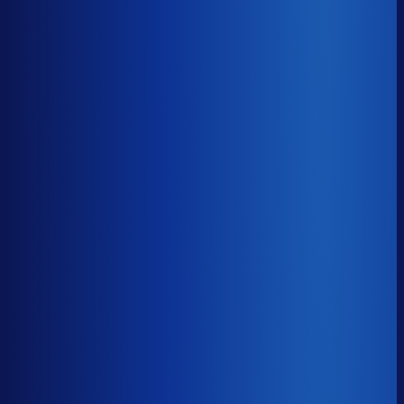
8× meer omzet
Servicegraad
?
88.2%
Onderste 25%
80.6%
Median
88.2%
Top 25%
92.9%