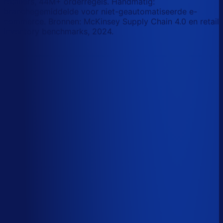
retailers, 44M+ orderregels. Handmatig:
branchegemiddelde voor niet-geautomatiseerde e-
commerce. Bronnen: McKinsey Supply Chain 4.0 en retail
inventory benchmarks, 2024.
Korte-termijn vraagforecasting
Automatiseerbaar
Forecasts bijstellen voor promoties
Automatiseerbaar
Omloopsnelheid optimaliseren
AI-augmented