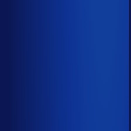
Productbeschikbaarheid
81
%
Omloopsnelheid
71
d
Geautomatiseerde inkoop
60
%
Voorraadratio
3.59
×