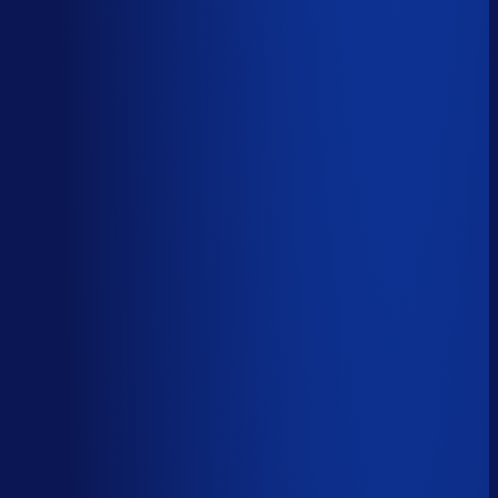
Spoed- en noodorders afhandelen
Menselijk
Leveranciers­communicatie en escalaties
Menselijk
59
%
automatiseerbaar
Tijdverdeling demand planner
Gebaseerd op 40 uur per week, verdeeld over 46 taken
Automatiseerbaar
59
%
(
24
uur/week
)