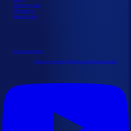
Blog
Klantverhalen
Webinars
Help Center
Contact
info@optiply.com
+31 20 245 7279
Plan een demo
© 2026 Optiply.
Privacyverklaring
Algemene Voorwaarden