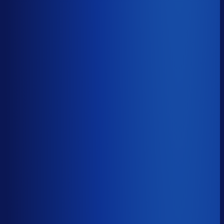
≤ 14.7%
Verschil
−4.0pp
Op een voorraadwaarde van €500K is 15,8
procentpunten minder dode voorraad goed voor ~€79K
aan kapitaal dat weer gaat werken.
Dode voorraad
?
Op een voorraadwaarde van €500K is 15,8
procentpunten minder dode voorraad goed voor ~€79K
aan kapitaal dat weer gaat werken.
18.7%
≤ 14.7%
−4.0pp
Bijna de helft van de Nederlandse webshops zit op
meer dan 25% dode voorraad.
*Op basis van 44
miljoen+ inkoopbeslissingen. Dode voorraad is voorraad
die 2+ jaar stilstaat.