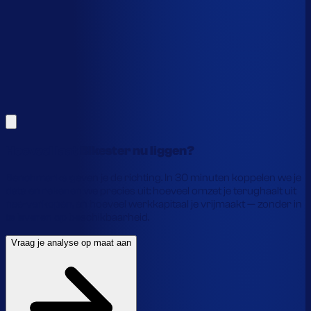
Alles hierboven is gebaseerd op benchmarks en supply-
chain-profielen. Koppel je eigen voorraaddata en we
laten precies zien waar je geld vastzit en hoe je het
vrijmaakt.
Vraag je analyse op maat aan
Laat je gegevens achter en we laten je zien wat
voorraadautomatisering jou precies oplevert.
Hoeveel laat Bikester nu liggen?
Benchmarks geven je de richting. In 30 minuten koppelen we je
data en rekenen we precies uit: hoeveel omzet je terughaalt uit
nee-verkopen, en hoeveel werkkapitaal je vrijmaakt — zonder in
te leveren op beschikbaarheid.
Vraag je analyse op maat aan