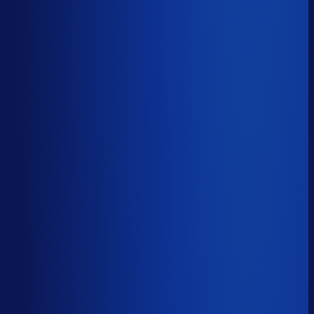
Productbeschikbaarheid
88
%
Omloopsnelheid
87
d
Geautomatiseerde inkoop
46
%
Voorraadratio
2.05
×