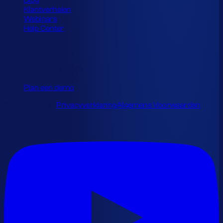
Blog
Klantverhalen
Webinars
Help Center
Contact
info@optiply.com
+31 20 245 7279
Plan een demo
© 2026 Optiply.
Privacyverklaring
Algemene Voorwaarden