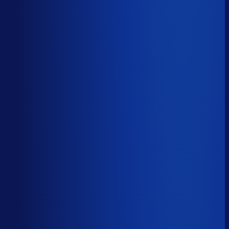
Productbeschikbaarheid
96
%
Omloopsnelheid
38
d
Geautomatiseerde inkoop
76
%
Voorraadratio
0.68
×
Je inkopers zijn druk,
maar niet met het juiste werk