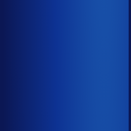
−21d
Voorraadratio
?
Benchmark voor Bikester
1.10×
Top 25%
≤ 0.61×
Verschil
−0.49×
Hoeveel voorraadtijd je hebt, oftewel je omloopsnelheid
ten opzichte van je bestelritme. Formule: omlooptijd /
bestelritme.
Voorraadratio
?
Hoeveel voorraadtijd je hebt, oftewel je omloopsnelheid
ten opzichte van je bestelritme. Formule: omlooptijd /
bestelritme.
1.10×
≤ 0.61×
−0.49×
Dode voorraad
?
Benchmark voor Bikester
18.7%
Top 25%