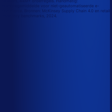
retailers, 44M+ orderregels. Handmatig:
branchegemiddelde voor niet-geautomatiseerde e-
commerce. Bronnen: McKinsey Supply Chain 4.0 en retail
inventory benchmarks, 2024.
Korte-termijn vraagforecasting
Automatiseerbaar
Forecasts bijstellen voor promoties
Automatiseerbaar
Omloopsnelheid optimaliseren
AI-augmented