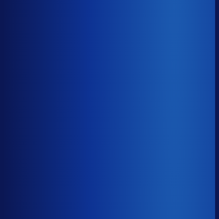
8× meer omzet
Servicegraad
?
94.0%
Onderste 25%
89.4%
Median
94.0%
Top 25%
96.6%