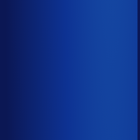
5 van de 8 forecasting-taken
Waarom zou je tijd verspillen aan het analyseren van
historische data, korte-termijn forecasts en last-minute
bijbestellen voor promoties en seizoenen als het ook
automatisch kan
?
De best-presterende inkopers
bestellen automatisch de juiste hoeveelheden bij de
beste leveranciers, ook tijdens piekseizoenen en
marketingcampagnes.
Op tijd besteld
?
57.5%
Onderste 25%