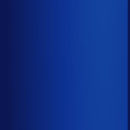
41.7%
Median
57.5%
Top 25%
72.3%
Volledig besteld
?
65.7%
Onderste 25%
48.8%
Median
65.7%
Top 25%
78.2%
Handmatige inkoopbeslissingen (jaarlijks)
?
1.6k
Top 25%
632
Median
1.6k
Onderste 25%
4.7k