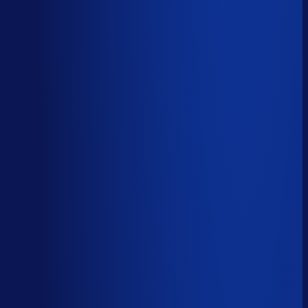
Spoed- en noodorders afhandelen
Menselijk
Leveranciers­communicatie en escalaties
Menselijk
59
%
automatiseerbaar
Tijdverdeling demand planner
Gebaseerd op 40 uur per week, verdeeld over 46 taken
Automatiseerbaar
59
%
(
24
uur/week
)