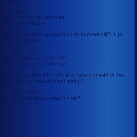
long chain
Hoe goed kun je verkopen?
Voorraadprestaties
Hoe snel beweegt je voorraad en hoeveel blijft in je
magazijn liggen?
< 5,000 SKUs
Hoe gezond is je voorraad?
Automatisering van inkoop
Worden de juiste inkoopbeslissingen gemaakt en hoe
verandert dat met automatisering?
20 - 60 Suppliers
Komen bestellingen goed binnen?