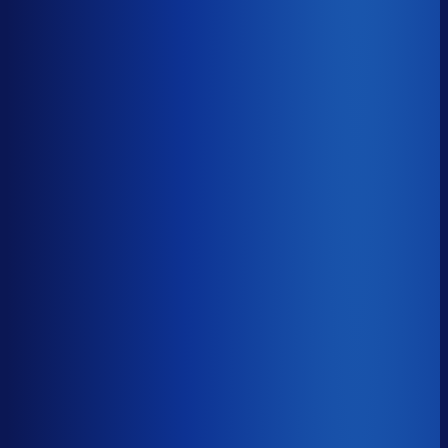
Gemiste omzet
?
€22.7k
Top 25%
€12.0k
Median
€22.7k
Onderste 25%
€86.1k
Brutomarge
?
47.4%
Onderste 25%
38.0%
Median
47.4%
Top 25%
61.6%