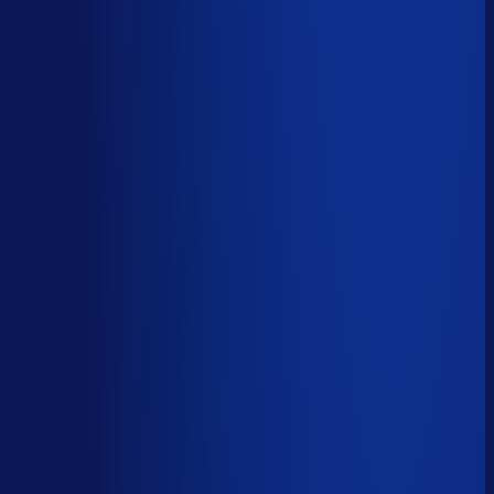
AI handelt het end-to-end af
AI-augmented
26
%
(
10
uur/week
)
AI ondersteunt menselijke beslissingen
Menselijk
15
%
(
6
uur/week
)
Menselijk oordeel vereist
Download het volledige PDF-rapport
Elke taak, elke categorie — met het
automatiseringsoordeel erbij.
Alle 46 taken, individueel beoordeeld
7 categorieën, met uren per week
Direct te delen met je team