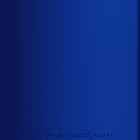
Sander van den Broek
Co-founder, Optiply
Wat doet AI vandaag al waar Excel op stuk loopt?
We analyseerden
500+ vacatures
en splitsten de
demand-planner-rol op in
46 taken
. Zo zie je precies
wat AI vandaag al van je team overneemt.
Laat zien waar AI werk overneemt
Automatische benchmark: beste 25% van online