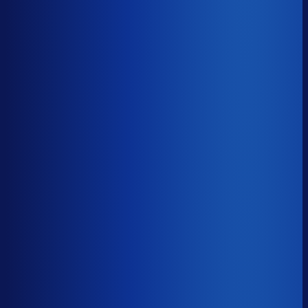
Benchmark voor Bikester
soortgelijke supply chain complexity
Omlooptijd
?
Benchmark voor Bikester
63d
Top 25%
≤ 42d
Verschil
−21d
Hoe sneller je voorraad draait, hoe minder kapitaal er
vastligt. 15 dagen minder omloop scheelt gemiddeld 25-
30% aan werkkapitaal.
Omlooptijd
?
Hoe sneller je voorraad draait, hoe minder kapitaal er
vastligt. 15 dagen minder omloop scheelt gemiddeld 25-
30% aan werkkapitaal.
63d
≤ 42d