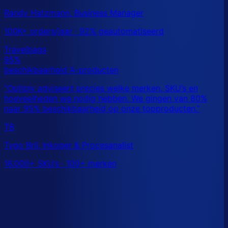
Randy Hatzmann, Business Manager
100K+ orders/jaar · 92% geautomatiseerd
TB
Tygo Bril, Inkoper & Procesanalist
16.000+ SKU’s · 100+ merken
Dit is een benchmark. Benieuwd wat
jouw
echte data
laat zien?