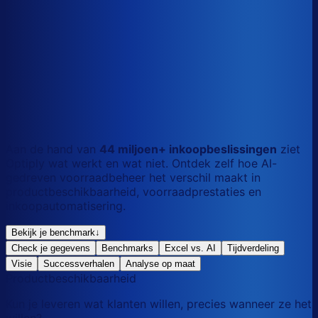
S
Kort
dag
M
Gemengd
mix
L
Lang
maand
Aan de hand van
44 miljoen+ inkoopbeslissingen
ziet
Optiply wat werkt en wat niet. Ontdek zelf hoe AI-
gedreven voorraadbeheer het verschil maakt in
productbeschikbaarheid, voorraadprestaties en
inkoopautomatisering.
Bekijk je benchmark
↓
Check je gegevens
Benchmarks
Excel vs. AI
Tijdverdeling
Visie
Successverhalen
Analyse op maat
Productbeschikbaarheid
Kun je leveren wat klanten willen, precies wanneer ze het
willen?