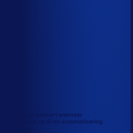
Wiebe Konter
Co-founder, Optiply
Dit is wat er gebeurt wanneer
inkopers wel op AI en automatisering
vertrouwen.