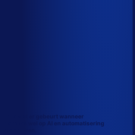
Wiebe Konter
Co-founder, Optiply
Dit is wat er gebeurt wanneer
inkopers wel op AI en automatisering
vertrouwen.