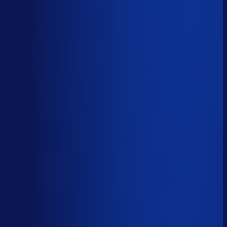
Spoed- en noodorders afhandelen
Menselijk
Leveranciers­communicatie en escalaties
Menselijk
59
%
automatiseerbaar
Tijdverdeling demand planner
Gebaseerd op 40 uur per week, verdeeld over 46 taken
Automatiseerbaar
59
%
(
24
uur/week
)