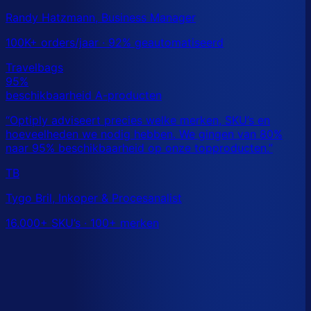
Randy Hatzmann, Business Manager
100K+ orders/jaar · 92% geautomatiseerd
TB
Tygo Bril, Inkoper & Procesanalist
16.000+ SKU’s · 100+ merken
Dit is een benchmark. Benieuwd wat
jouw
echte data
laat zien?