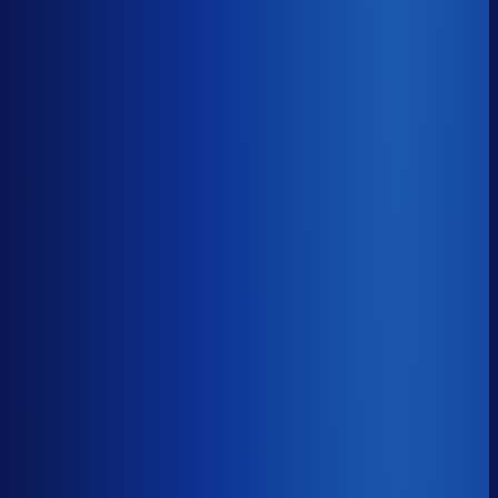
8× meer omzet
Servicegraad
?
93.3%
Onderste 25%
88.9%
Median
93.3%
Top 25%
96.0%