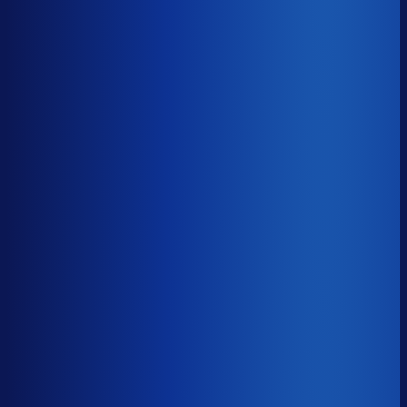
Gemiste omzet
?
€37.6k
Top 25%
€19.2k
Median
€37.6k
Onderste 25%
€111.3k
Brutomarge
?
46.0%
Onderste 25%
37.2%
Median
46.0%
Top 25%
59.8%