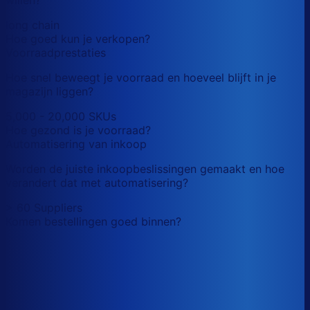
long chain
Hoe goed kun je verkopen?
Voorraadprestaties
Hoe snel beweegt je voorraad en hoeveel blijft in je
magazijn liggen?
5,000 - 20,000 SKUs
Hoe gezond is je voorraad?
Automatisering van inkoop
Worden de juiste inkoopbeslissingen gemaakt en hoe
verandert dat met automatisering?
> 60 Suppliers
Komen bestellingen goed binnen?