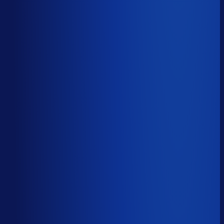
Productbeschikbaarheid
88
%
Omloopsnelheid
81
d
Geautomatiseerde inkoop
52
%
Voorraadratio
2.06
×