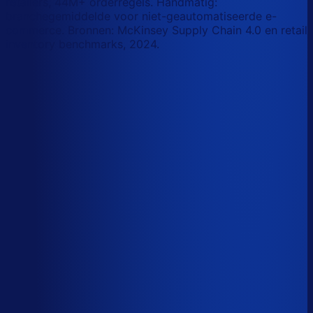
retailers, 44M+ orderregels. Handmatig:
branchegemiddelde voor niet-geautomatiseerde e-
commerce. Bronnen: McKinsey Supply Chain 4.0 en retail
inventory benchmarks, 2024.
Korte-termijn vraagforecasting
Automatiseerbaar
Forecasts bijstellen voor promoties
Automatiseerbaar
Omloopsnelheid optimaliseren
AI-augmented