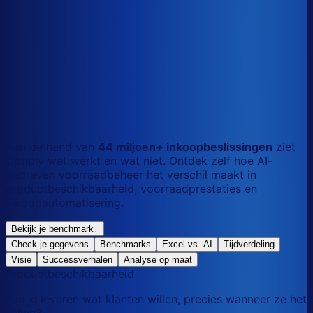
S
Kort
dag
M
Gemengd
mix
L
Lang
maand
Aan de hand van
44 miljoen+ inkoopbeslissingen
ziet
Optiply wat werkt en wat niet. Ontdek zelf hoe AI-
gedreven voorraadbeheer het verschil maakt in
productbeschikbaarheid, voorraadprestaties en
inkoopautomatisering.
Bekijk je benchmark
↓
Check je gegevens
Benchmarks
Excel vs. AI
Tijdverdeling
Visie
Successverhalen
Analyse op maat
Productbeschikbaarheid
Kun je leveren wat klanten willen, precies wanneer ze het
willen?