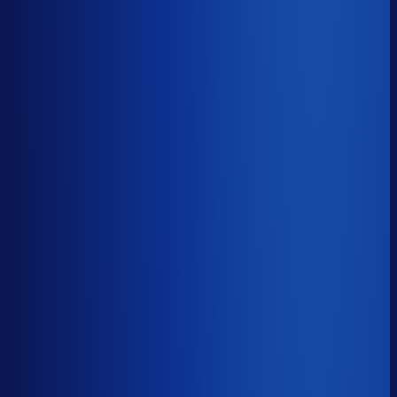
≤ 14.7%
Verschil
−7.0pp
Op een voorraadwaarde van €500K is 15,8
procentpunten minder dode voorraad goed voor ~€79K
aan kapitaal dat weer gaat werken.
Dode voorraad
?
Op een voorraadwaarde van €500K is 15,8
procentpunten minder dode voorraad goed voor ~€79K
aan kapitaal dat weer gaat werken.
21.6%
≤ 14.7%
−7.0pp
Bijna de helft van de Nederlandse webshops zit op
meer dan 25% dode voorraad.
*Op basis van 44
miljoen+ inkoopbeslissingen. Dode voorraad is voorraad
die 2+ jaar stilstaat.