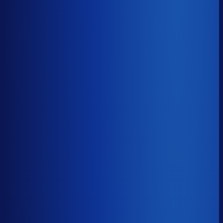
Benchmark voor Brandfield
soortgelijke supply chain complexity
Omlooptijd
?
Benchmark voor Brandfield
62d
Top 25%
≤ 43d
Verschil
−19d
Hoe sneller je voorraad draait, hoe minder kapitaal er
vastligt. 15 dagen minder omloop scheelt gemiddeld 25-
30% aan werkkapitaal.
Omlooptijd
?
Hoe sneller je voorraad draait, hoe minder kapitaal er
vastligt. 15 dagen minder omloop scheelt gemiddeld 25-
30% aan werkkapitaal.
62d
≤ 43d