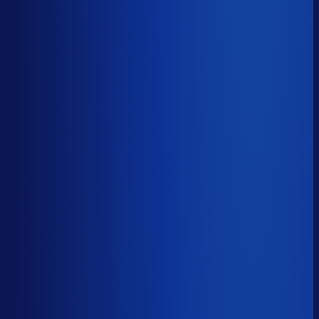
50.3%
Median
65.6%
Top 25%
79.7%
Volledig besteld
?
68.4%
Onderste 25%
55.8%
Median
68.4%
Top 25%
80.8%
Handmatige inkoopbeslissingen (jaarlijks)
?
4.5k
Top 25%
2.3k
Median
4.5k
Onderste 25%
13.6k