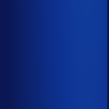
Productbeschikbaarheid
95
%
Omloopsnelheid
40
d
Geautomatiseerde inkoop
79
%
Voorraadratio
0.70
×
Je inkopers zijn druk,
maar niet met het juiste werk