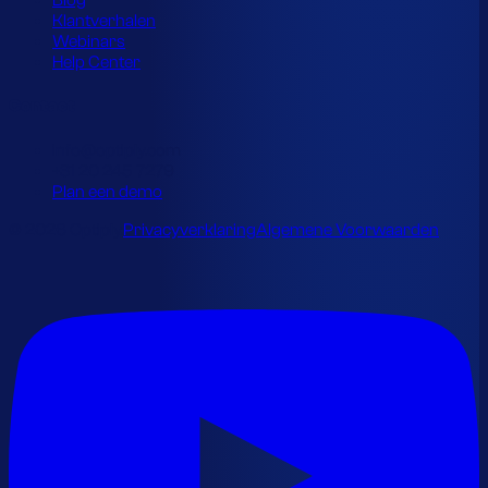
Blog
Klantverhalen
Webinars
Help Center
Contact
info@optiply.com
+31 20 245 7279
Plan een demo
© 2026 Optiply.
Privacyverklaring
Algemene Voorwaarden