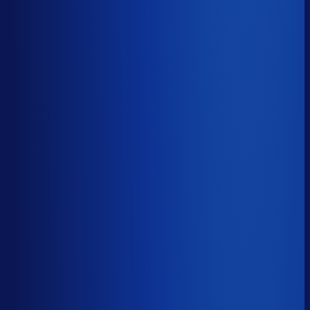
5 van de 8 forecasting-taken
Waarom zou je tijd verspillen aan het analyseren van
historische data, korte-termijn forecasts en last-minute
bijbestellen voor promoties en seizoenen als het ook
automatisch kan
?
De best-presterende inkopers
bestellen automatisch de juiste hoeveelheden bij de
beste leveranciers, ook tijdens piekseizoenen en
marketingcampagnes.
Op tijd besteld
?
65.6%
Onderste 25%