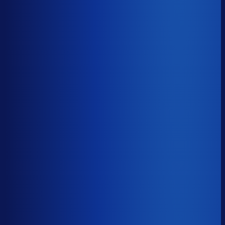
−19d
Voorraadratio
?
Benchmark voor Brandfield
1.17×
Top 25%
≤ 0.62×
Verschil
−0.55×
Hoeveel voorraadtijd je hebt, oftewel je omloopsnelheid
ten opzichte van je bestelritme. Formule: omlooptijd /
bestelritme.
Voorraadratio
?
Hoeveel voorraadtijd je hebt, oftewel je omloopsnelheid
ten opzichte van je bestelritme. Formule: omlooptijd /
bestelritme.
1.17×
≤ 0.62×
−0.55×
Dode voorraad
?
Benchmark voor Brandfield
21.6%
Top 25%