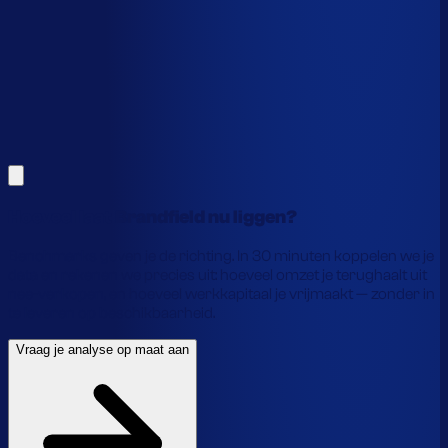
Alles hierboven is gebaseerd op benchmarks en supply-
chain-profielen. Koppel je eigen voorraaddata en we
laten precies zien waar je geld vastzit en hoe je het
vrijmaakt.
Vraag je analyse op maat aan
Laat je gegevens achter en we laten je zien wat
voorraadautomatisering jou precies oplevert.
Hoeveel laat Brandfield nu liggen?
Benchmarks geven je de richting. In 30 minuten koppelen we je
data en rekenen we precies uit: hoeveel omzet je terughaalt uit
nee-verkopen, en hoeveel werkkapitaal je vrijmaakt — zonder in
te leveren op beschikbaarheid.
Vraag je analyse op maat aan