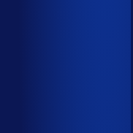
AI handelt het end-to-end af
AI-augmented
26
%
(
10
uur/week
)
AI ondersteunt menselijke beslissingen
Menselijk
15
%
(
6
uur/week
)
Menselijk oordeel vereist
Download het volledige PDF-rapport
Elke taak, elke categorie — met het
automatiseringsoordeel erbij.
Alle 46 taken, individueel beoordeeld
7 categorieën, met uren per week
Direct te delen met je team