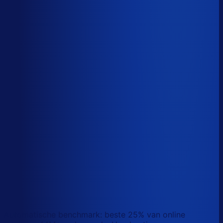
Sander van den Broek
Co-founder, Optiply
Wat doet AI vandaag al waar Excel op stuk loopt?
We analyseerden
500+ vacatures
en splitsten de
demand-planner-rol op in
46 taken
. Zo zie je precies
wat AI vandaag al van je team overneemt.
Laat zien waar AI werk overneemt
Automatische benchmark: beste 25% van online