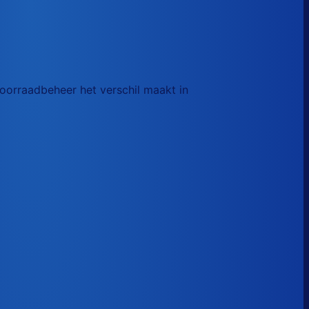
voorraadbeheer het verschil maakt in