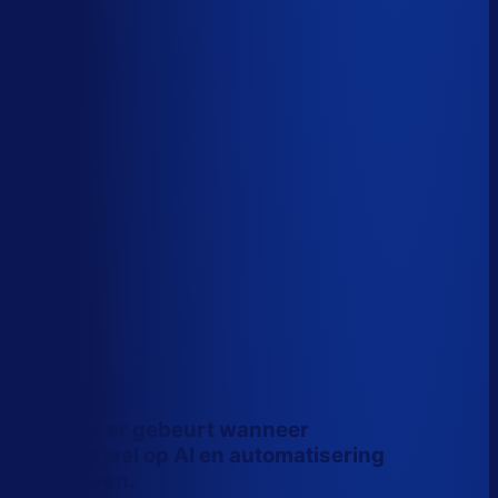
Wiebe Konter
Co-founder, Optiply
Dit is wat er gebeurt wanneer
inkopers wel op AI en automatisering
vertrouwen.