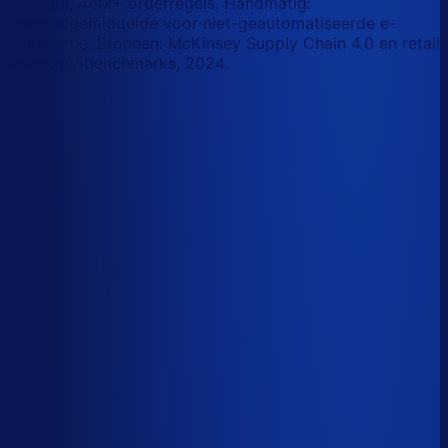
retailers, 44M+ orderregels. Handmatig:
branchegemiddelde voor niet-geautomatiseerde e-
commerce. Bronnen: McKinsey Supply Chain 4.0 en retail
inventory benchmarks, 2024.
Korte-termijn vraagforecasting
Automatiseerbaar
Forecasts bijstellen voor promoties
Automatiseerbaar
Omloopsnelheid optimaliseren
AI-augmented