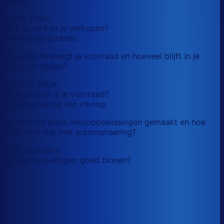
mixed chain
Hoe goed kun je verkopen?
Voorraadprestaties
Hoe snel beweegt je voorraad en hoeveel blijft in je
magazijn liggen?
< 5,000 SKUs
Hoe gezond is je voorraad?
Automatisering van inkoop
Worden de juiste inkoopbeslissingen gemaakt en hoe
verandert dat met automatisering?
> 60 Suppliers
Komen bestellingen goed binnen?