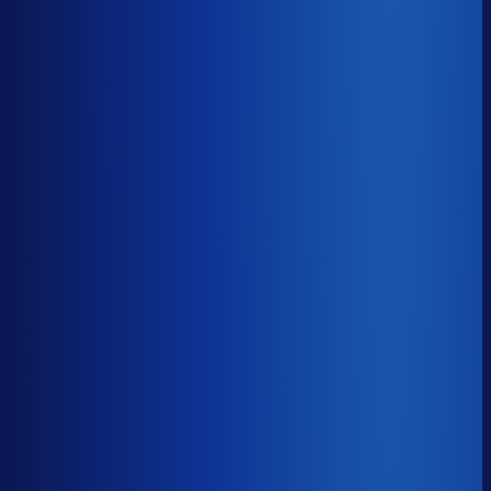
Gemiste omzet
?
€64.4k
Top 25%
€28.5k
Median
€64.4k
Onderste 25%
€147.0k
Brutomarge
?
44.3%
Onderste 25%
36.5%
Median
44.3%
Top 25%
53.2%