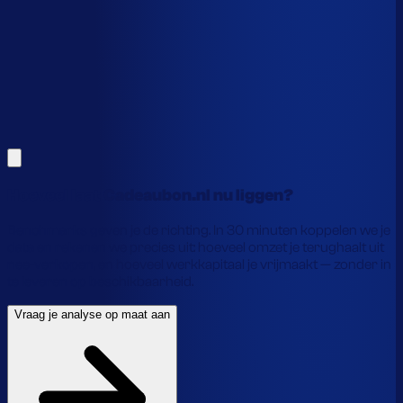
Alles hierboven is gebaseerd op benchmarks en supply-
chain-profielen. Koppel je eigen voorraaddata en we
laten precies zien waar je geld vastzit en hoe je het
vrijmaakt.
Vraag je analyse op maat aan
Laat je gegevens achter en we laten je zien wat
voorraadautomatisering jou precies oplevert.
Hoeveel laat Cadeaubon.nl nu liggen?
Benchmarks geven je de richting. In 30 minuten koppelen we je
data en rekenen we precies uit: hoeveel omzet je terughaalt uit
nee-verkopen, en hoeveel werkkapitaal je vrijmaakt — zonder in
te leveren op beschikbaarheid.
Vraag je analyse op maat aan