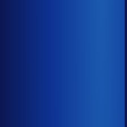
8× meer omzet
Servicegraad
?
92.1%
Onderste 25%
87.8%
Median
92.1%
Top 25%
94.8%