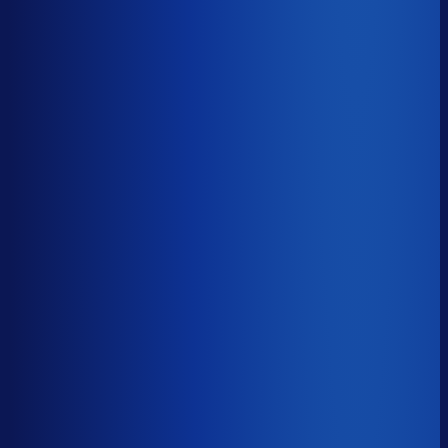
−15d
Voorraadratio
?
Benchmark voor Cadeaubon.nl
1.17×
Top 25%
≤ 0.80×
Verschil
−0.37×
Hoeveel voorraadtijd je hebt, oftewel je omloopsnelheid
ten opzichte van je bestelritme. Formule: omlooptijd /
bestelritme.
Voorraadratio
?
Hoeveel voorraadtijd je hebt, oftewel je omloopsnelheid
ten opzichte van je bestelritme. Formule: omlooptijd /
bestelritme.
1.17×
≤ 0.80×
−0.37×
Dode voorraad
?
Benchmark voor Cadeaubon.nl
23.3%
Top 25%