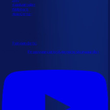
Blog
Klantverhalen
Webinars
Help Center
Contact
info@optiply.com
+31 20 245 7279
Plan een demo
© 2026 Optiply.
Privacyverklaring
Algemene Voorwaarden