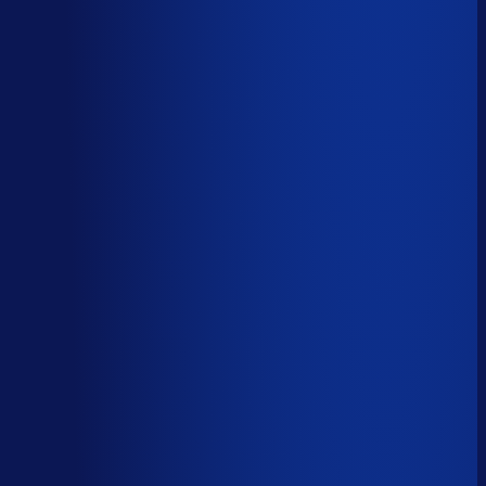
AI handelt het end-to-end af
AI-augmented
26
%
(
10
uur/week
)
AI ondersteunt menselijke beslissingen
Menselijk
15
%
(
6
uur/week
)
Menselijk oordeel vereist
Download het volledige PDF-rapport
Elke taak, elke categorie — met het
automatiseringsoordeel erbij.
Alle 46 taken, individueel beoordeeld
7 categorieën, met uren per week
Direct te delen met je team