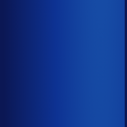
≤ 15.3%
Verschil
−8.0pp
Op een voorraadwaarde van €500K is 15,8
procentpunten minder dode voorraad goed voor ~€79K
aan kapitaal dat weer gaat werken.
Dode voorraad
?
Op een voorraadwaarde van €500K is 15,8
procentpunten minder dode voorraad goed voor ~€79K
aan kapitaal dat weer gaat werken.
23.3%
≤ 15.3%
−8.0pp
Bijna de helft van de Nederlandse webshops zit op
meer dan 25% dode voorraad.
*Op basis van 44
miljoen+ inkoopbeslissingen. Dode voorraad is voorraad
die 2+ jaar stilstaat.