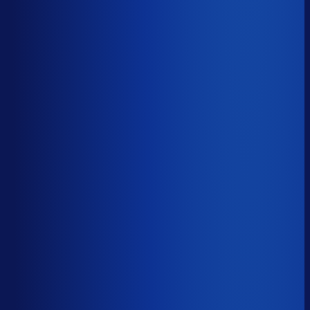
5 van de 8 forecasting-taken
Waarom zou je tijd verspillen aan het analyseren van
historische data, korte-termijn forecasts en last-minute
bijbestellen voor promoties en seizoenen als het ook
automatisch kan
?
De best-presterende inkopers
bestellen automatisch de juiste hoeveelheden bij de
beste leveranciers, ook tijdens piekseizoenen en
marketingcampagnes.
Op tijd besteld
?
68.5%
Onderste 25%