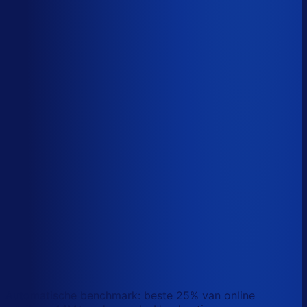
Sander van den Broek
Co-founder, Optiply
Wat doet AI vandaag al waar Excel op stuk loopt?
We analyseerden
500+ vacatures
en splitsten de
demand-planner-rol op in
46 taken
. Zo zie je precies
wat AI vandaag al van je team overneemt.
Laat zien waar AI werk overneemt
Automatische benchmark: beste 25% van online