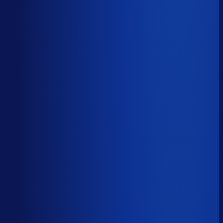
Productbeschikbaarheid
95
%
Omloopsnelheid
34
d
Geautomatiseerde inkoop
80
%
Voorraadratio
0.80
×
Je inkopers zijn druk,
maar niet met het juiste werk