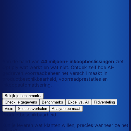
S
Kort
dag
M
Gemengd
mix
L
Lang
maand
Aan de hand van
44 miljoen+ inkoopbeslissingen
ziet
Optiply wat werkt en wat niet. Ontdek zelf hoe AI-
gedreven voorraadbeheer het verschil maakt in
productbeschikbaarheid, voorraadprestaties en
inkoopautomatisering.
Bekijk je benchmark
↓
Check je gegevens
Benchmarks
Excel vs. AI
Tijdverdeling
Visie
Successverhalen
Analyse op maat
Productbeschikbaarheid
Kun je leveren wat klanten willen, precies wanneer ze het
willen?