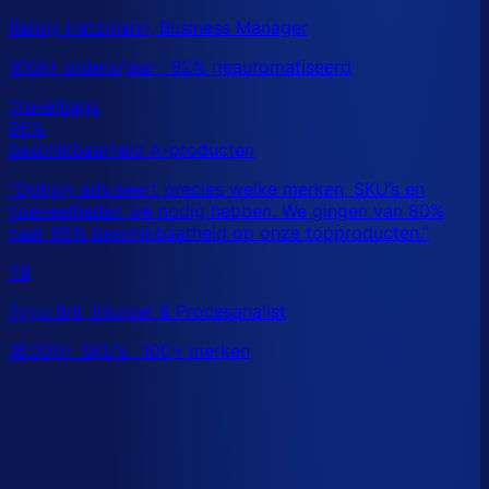
Randy Hatzmann, Business Manager
100K+ orders/jaar · 92% geautomatiseerd
TB
Tygo Bril, Inkoper & Procesanalist
16.000+ SKU’s · 100+ merken
Dit is een benchmark. Benieuwd wat
jouw
echte data
laat zien?