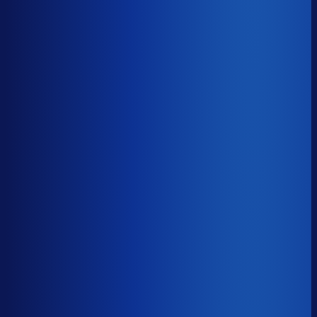
Benchmark voor Cadeaubon.nl
soortgelijke supply chain complexity
Omlooptijd
?
Benchmark voor Cadeaubon.nl
48d
Top 25%
≤ 32d
Verschil
−15d
Hoe sneller je voorraad draait, hoe minder kapitaal er
vastligt. 15 dagen minder omloop scheelt gemiddeld 25-
30% aan werkkapitaal.
Omlooptijd
?
Hoe sneller je voorraad draait, hoe minder kapitaal er
vastligt. 15 dagen minder omloop scheelt gemiddeld 25-
30% aan werkkapitaal.
48d
≤ 32d