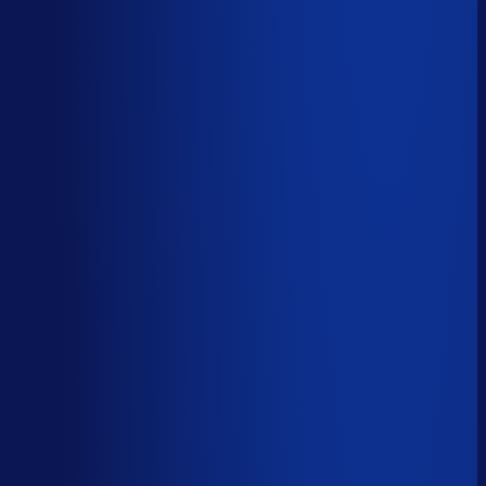
Spoed- en noodorders afhandelen
Menselijk
Leveranciers­communicatie en escalaties
Menselijk
59
%
automatiseerbaar
Tijdverdeling demand planner
Gebaseerd op 40 uur per week, verdeeld over 46 taken
Automatiseerbaar
59
%
(
24
uur/week
)