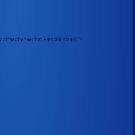
voorraadbeheer het verschil maakt in