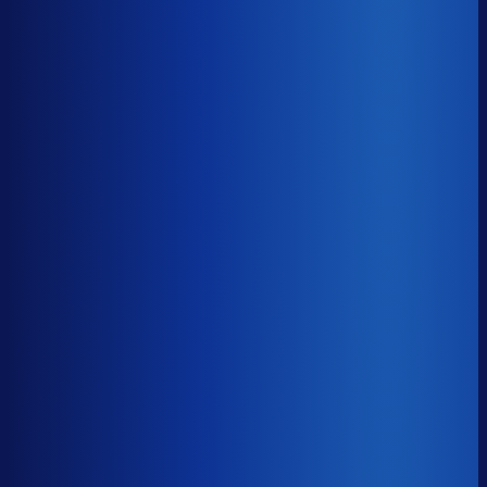
8× meer omzet
Servicegraad
?
91.8%
Onderste 25%
87.1%
Median
91.8%
Top 25%
95.0%