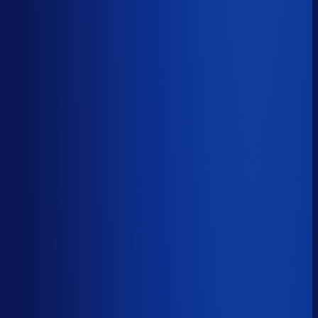
Productbeschikbaarheid
87
%
Omloopsnelheid
76
d
Geautomatiseerde inkoop
55
%
Voorraadratio
2.20
×