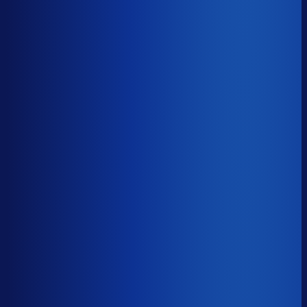
−16d
Voorraadratio
?
Benchmark voor Dermapro
1.16×
Top 25%
≤ 0.78×
Verschil
−0.37×
Hoeveel voorraadtijd je hebt, oftewel je omloopsnelheid
ten opzichte van je bestelritme. Formule: omlooptijd /
bestelritme.
Voorraadratio
?
Hoeveel voorraadtijd je hebt, oftewel je omloopsnelheid
ten opzichte van je bestelritme. Formule: omlooptijd /
bestelritme.
1.16×
≤ 0.78×
−0.37×
Dode voorraad
?
Benchmark voor Dermapro
23.3%
Top 25%