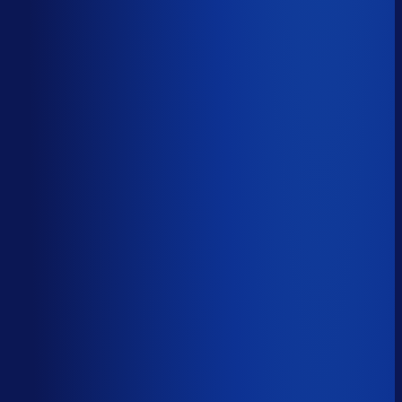
Productbeschikbaarheid
95
%
Omloopsnelheid
31
d
Geautomatiseerde inkoop
80
%
Voorraadratio
0.78
×
Je inkopers zijn druk,
maar niet met het juiste werk