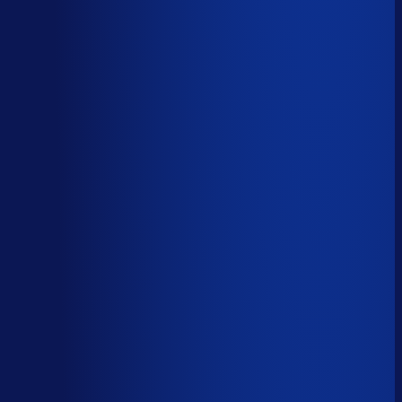
AI handelt het end-to-end af
AI-augmented
26
%
(
10
uur/week
)
AI ondersteunt menselijke beslissingen
Menselijk
15
%
(
6
uur/week
)
Menselijk oordeel vereist
Download het volledige PDF-rapport
Elke taak, elke categorie — met het
automatiseringsoordeel erbij.
Alle 46 taken, individueel beoordeeld
7 categorieën, met uren per week
Direct te delen met je team