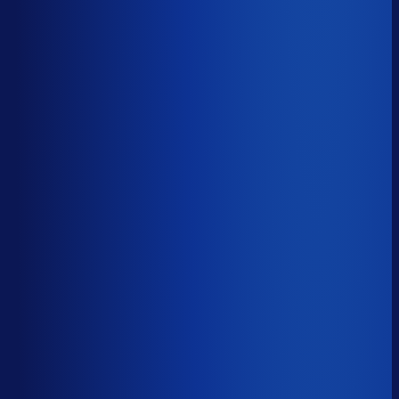
5 van de 8 forecasting-taken
Waarom zou je tijd verspillen aan het analyseren van
historische data, korte-termijn forecasts en last-minute
bijbestellen voor promoties en seizoenen als het ook
automatisch kan
?
De best-presterende inkopers
bestellen automatisch de juiste hoeveelheden bij de
beste leveranciers, ook tijdens piekseizoenen en
marketingcampagnes.
Op tijd besteld
?
60.1%
Onderste 25%