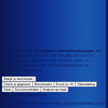
S
Kort
dag
M
Gemengd
mix
L
Lang
maand
Aan de hand van
44 miljoen+ inkoopbeslissingen
ziet
Optiply wat werkt en wat niet. Ontdek zelf hoe AI-
gedreven voorraadbeheer het verschil maakt in
productbeschikbaarheid, voorraadprestaties en
inkoopautomatisering.
Bekijk je benchmark
↓
Check je gegevens
Benchmarks
Excel vs. AI
Tijdverdeling
Visie
Successverhalen
Analyse op maat
Productbeschikbaarheid
Kun je leveren wat klanten willen, precies wanneer ze het
willen?