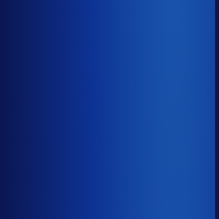
Benchmark voor Dermapro
soortgelijke supply chain complexity
Omlooptijd
?
Benchmark voor Dermapro
47d
Top 25%
≤ 31d
Verschil
−16d
Hoe sneller je voorraad draait, hoe minder kapitaal er
vastligt. 15 dagen minder omloop scheelt gemiddeld 25-
30% aan werkkapitaal.
Omlooptijd
?
Hoe sneller je voorraad draait, hoe minder kapitaal er
vastligt. 15 dagen minder omloop scheelt gemiddeld 25-
30% aan werkkapitaal.
47d
≤ 31d