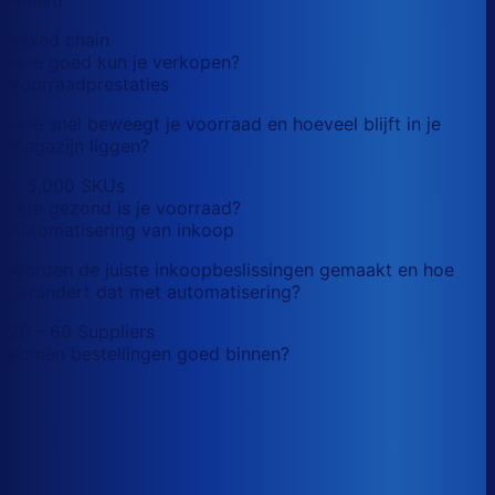
mixed chain
Hoe goed kun je verkopen?
Voorraadprestaties
Hoe snel beweegt je voorraad en hoeveel blijft in je
magazijn liggen?
< 5,000 SKUs
Hoe gezond is je voorraad?
Automatisering van inkoop
Worden de juiste inkoopbeslissingen gemaakt en hoe
verandert dat met automatisering?
20 - 60 Suppliers
Komen bestellingen goed binnen?