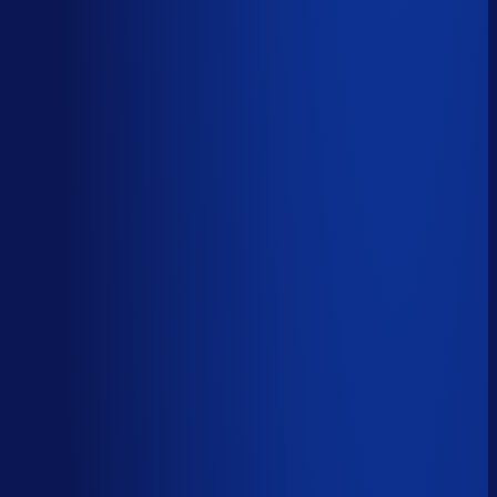
Spoed- en noodorders afhandelen
Menselijk
Leveranciers­communicatie en escalaties
Menselijk
59
%
automatiseerbaar
Tijdverdeling demand planner
Gebaseerd op 40 uur per week, verdeeld over 46 taken
Automatiseerbaar
59
%
(
24
uur/week
)