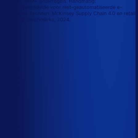
retailers, 44M+ orderregels. Handmatig:
branchegemiddelde voor niet-geautomatiseerde e-
commerce. Bronnen: McKinsey Supply Chain 4.0 en retail
inventory benchmarks, 2024.
Korte-termijn vraagforecasting
Automatiseerbaar
Forecasts bijstellen voor promoties
Automatiseerbaar
Omloopsnelheid optimaliseren
AI-augmented