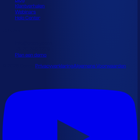
Blog
Klantverhalen
Webinars
Help Center
Contact
info@optiply.com
+31 20 245 7279
Plan een demo
© 2026 Optiply.
Privacyverklaring
Algemene Voorwaarden