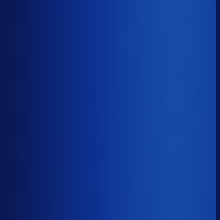
≤ 15.6%
Verschil
−7.8pp
Op een voorraadwaarde van €500K is 15,8
procentpunten minder dode voorraad goed voor ~€79K
aan kapitaal dat weer gaat werken.
Dode voorraad
?
Op een voorraadwaarde van €500K is 15,8
procentpunten minder dode voorraad goed voor ~€79K
aan kapitaal dat weer gaat werken.
23.3%
≤ 15.6%
−7.8pp
Bijna de helft van de Nederlandse webshops zit op
meer dan 25% dode voorraad.
*Op basis van 44
miljoen+ inkoopbeslissingen. Dode voorraad is voorraad
die 2+ jaar stilstaat.