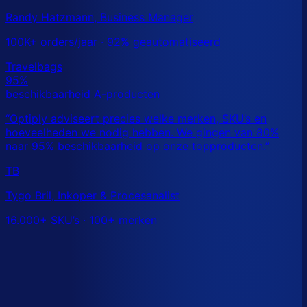
Randy Hatzmann, Business Manager
100K+ orders/jaar · 92% geautomatiseerd
TB
Tygo Bril, Inkoper & Procesanalist
16.000+ SKU’s · 100+ merken
Dit is een benchmark. Benieuwd wat
jouw
echte data
laat zien?