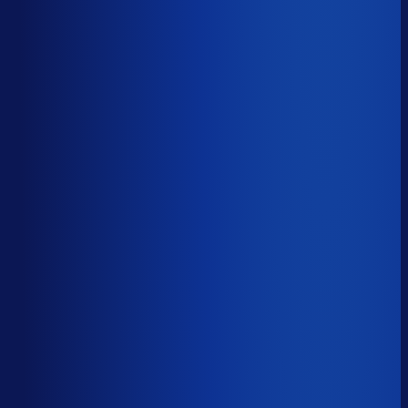
43.5%
Median
60.1%
Top 25%
74.1%
Volledig besteld
?
68.5%
Onderste 25%
53.8%
Median
68.5%
Top 25%
80.6%
Handmatige inkoopbeslissingen (jaarlijks)
?
2.7k
Top 25%
1.1k
Median
2.7k
Onderste 25%
6.2k