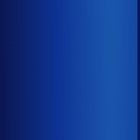
Gemiste omzet
?
€55.3k
Top 25%
€24.3k
Median
€55.3k
Onderste 25%
€128.7k
Brutomarge
?
44.9%
Onderste 25%
36.5%
Median
44.9%
Top 25%
53.5%