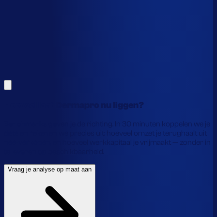
Alles hierboven is gebaseerd op benchmarks en supply-
chain-profielen. Koppel je eigen voorraaddata en we
laten precies zien waar je geld vastzit en hoe je het
vrijmaakt.
Vraag je analyse op maat aan
Laat je gegevens achter en we laten je zien wat
voorraadautomatisering jou precies oplevert.
Hoeveel laat Dermapro nu liggen?
Benchmarks geven je de richting. In 30 minuten koppelen we je
data en rekenen we precies uit: hoeveel omzet je terughaalt uit
nee-verkopen, en hoeveel werkkapitaal je vrijmaakt — zonder in
te leveren op beschikbaarheid.
Vraag je analyse op maat aan