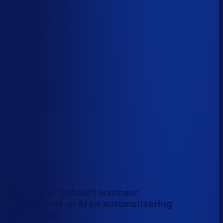
Wiebe Konter
Co-founder, Optiply
Dit is wat er gebeurt wanneer
inkopers wel op AI en automatisering
vertrouwen.