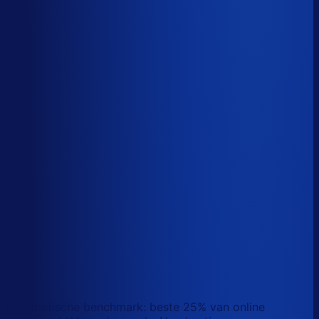
Sander van den Broek
Co-founder, Optiply
Wat doet AI vandaag al waar Excel op stuk loopt?
We analyseerden
500+ vacatures
en splitsten de
demand-planner-rol op in
46 taken
. Zo zie je precies
wat AI vandaag al van je team overneemt.
Laat zien waar AI werk overneemt
Automatische benchmark: beste 25% van online