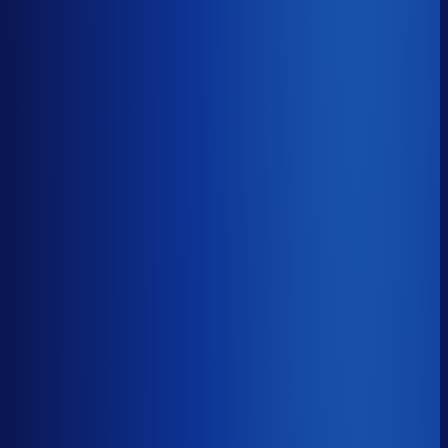
Benchmark voor EMP Mail order UK
soortgelijke supply chain complexity
Omlooptijd
?
Benchmark voor EMP Mail order UK
52d
Top 25%
≤ 35d
Verschil
−17d
Hoe sneller je voorraad draait, hoe minder kapitaal er
vastligt. 15 dagen minder omloop scheelt gemiddeld 25-
30% aan werkkapitaal.
Omlooptijd
?
Hoe sneller je voorraad draait, hoe minder kapitaal er
vastligt. 15 dagen minder omloop scheelt gemiddeld 25-