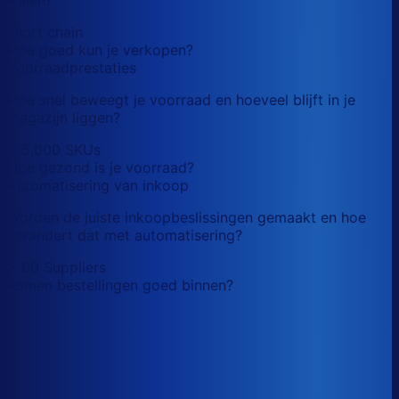
short chain
Hoe goed kun je verkopen?
Voorraadprestaties
Hoe snel beweegt je voorraad en hoeveel blijft in je
magazijn liggen?
< 5,000 SKUs
Hoe gezond is je voorraad?
Automatisering van inkoop
Worden de juiste inkoopbeslissingen gemaakt en hoe
verandert dat met automatisering?
> 60 Suppliers
Komen bestellingen goed binnen?