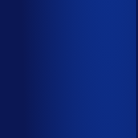
Wiebe Konter
Co-founder, Optiply