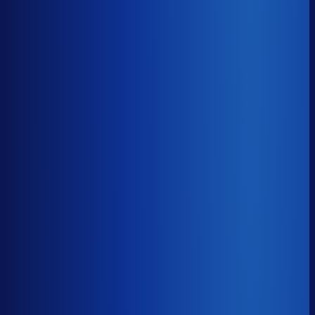
8× meer omzet
Servicegraad
?
89.7%
Onderste 25%
83.3%
Median
89.7%
Top 25%