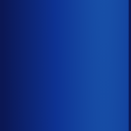
30% aan werkkapitaal.
52d
≤ 35d
−17d
Voorraadratio
?
Benchmark voor EMP Mail order UK
1.74×
Top 25%
≤ 1.11×
Verschil
−0.63×
Hoeveel voorraadtijd je hebt, oftewel je omloopsnelheid
ten opzichte van je bestelritme. Formule: omlooptijd /
bestelritme.
Voorraadratio
?
Hoeveel voorraadtijd je hebt, oftewel je omloopsnelheid
ten opzichte van je bestelritme. Formule: omlooptijd /
bestelritme.
1.74×
≤ 1.11×
−0.63×
Dode voorraad
?