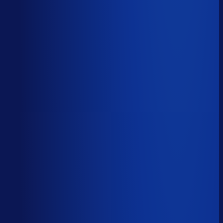
Sander van den Broek
Co-founder, Optiply
Wat doet AI vandaag al waar Excel op stuk loopt?
We analyseerden
500+ vacatures
en splitsten de
demand-planner-rol op in
46 taken
. Zo zie je precies