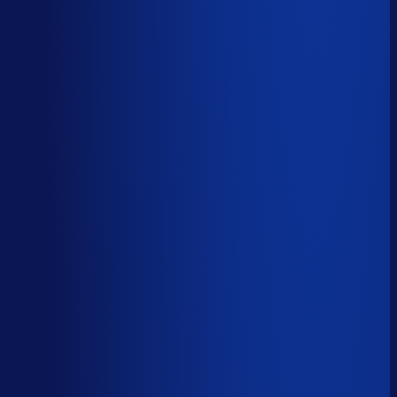
Korte-termijn vraagforecasting
Automatiseerbaar
Forecasts bijstellen voor promoties
Automatiseerbaar
Omloopsnelheid optimaliseren
AI-augmented
Spoed- en noodorders afhandelen
Menselijk
Leveranciers­communicatie en escalaties
Menselijk
59
%
automatiseerbaar
Tijdverdeling demand planner
Gebaseerd op 40 uur per week, verdeeld over 46 taken