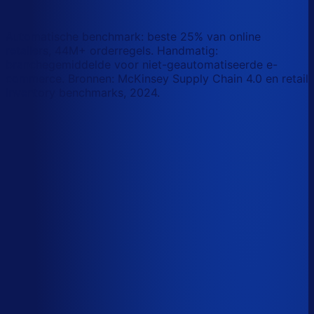
wat AI vandaag al van je team overneemt.
Laat zien waar AI werk overneemt
Automatische benchmark: beste 25% van online
retailers, 44M+ orderregels. Handmatig:
branchegemiddelde voor niet-geautomatiseerde e-
commerce. Bronnen: McKinsey Supply Chain 4.0 en retail
inventory benchmarks, 2024.