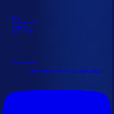
Resources
Blog
Klantverhalen
Webinars
Help Center
Contact
info@optiply.com
+31 20 245 7279
Plan een demo
© 2026 Optiply.
Privacyverklaring
Algemene Voorwaarden