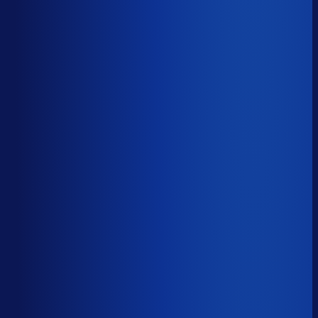
Op tijd besteld
?
65.7%
Onderste 25%
48.4%
Median
65.7%
Top 25%
77.3%
Volledig besteld
?
69.7%
Onderste 25%
57.1%
Median
69.7%
Top 25%
82.0%
Handmatige inkoopbeslissingen (jaarlijks)
?
3.3k
Top 25%
1.5k
Median
3.3k