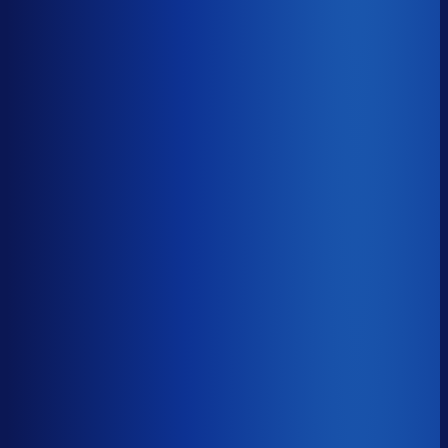
94.1%
Gemiste omzet
?
€60.6k
Top 25%
€25.8k
Median
€60.6k
Onderste 25%
€141.4k
Brutomarge
?
40.2%
Onderste 25%
28.5%
Median
40.2%
Top 25%
51.0%