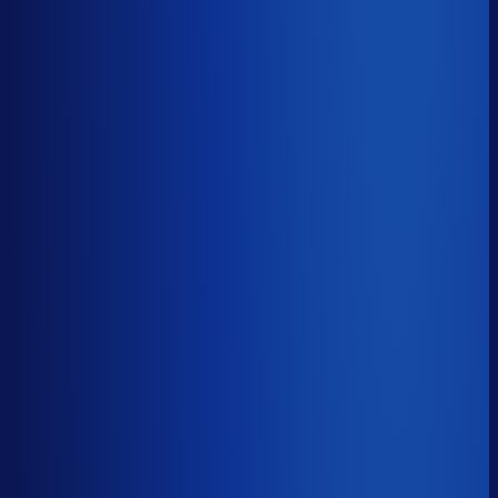
Benchmark voor EMP Mail order UK
28.0%
Top 25%
≤ 15.4%
Verschil
−12.6pp
Op een voorraadwaarde van €500K is 15,8
procentpunten minder dode voorraad goed voor ~€79K
aan kapitaal dat weer gaat werken.
Dode voorraad
?
Op een voorraadwaarde van €500K is 15,8
procentpunten minder dode voorraad goed voor ~€79K
aan kapitaal dat weer gaat werken.
28.0%
≤ 15.4%
−12.6pp
Bijna de helft van de Nederlandse webshops zit op
meer dan 25% dode voorraad.
*Op basis van 44
miljoen+ inkoopbeslissingen. Dode voorraad is voorraad
die 2+ jaar stilstaat.