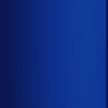
Productbeschikbaarheid
95
%
Omloopsnelheid
36
d
Geautomatiseerde inkoop
81
%
Voorraadratio
0.98
×
Je inkopers zijn druk,
maar niet met het juiste werk