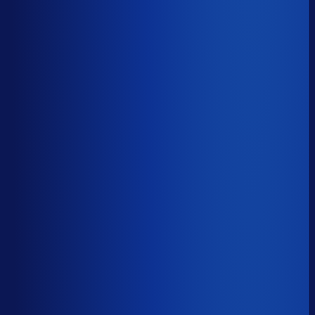
5 van de 8 forecasting-taken
Waarom zou je tijd verspillen aan het analyseren van
historische data, korte-termijn forecasts en last-minute
bijbestellen voor promoties en seizoenen als het ook
automatisch kan
?
De best-presterende inkopers
bestellen automatisch de juiste hoeveelheden bij de
beste leveranciers, ook tijdens piekseizoenen en
marketingcampagnes.