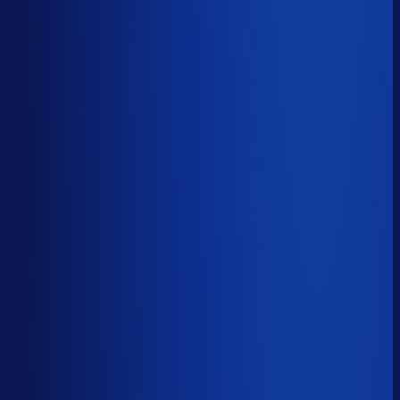
Onderste 25%
10.3k
Productbeschikbaarheid
86
%
Omloopsnelheid
77
d
Geautomatiseerde inkoop
55
%
Voorraadratio
2.79
×