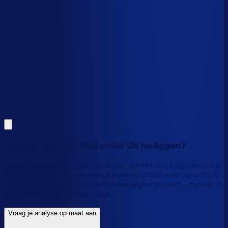
Dit is een benchmark. Benieuwd wat
jouw
echte data
laat zien?
Alles hierboven is gebaseerd op benchmarks en supply-
chain-profielen. Koppel je eigen voorraaddata en we
laten precies zien waar je geld vastzit en hoe je het
vrijmaakt.
Vraag je analyse op maat aan
Laat je gegevens achter en we laten je zien wat
voorraadautomatisering jou precies oplevert.
Hoeveel laat EMP Mail order UK nu liggen?
Benchmarks geven je de richting. In 30 minuten koppelen we je
data en rekenen we precies uit: hoeveel omzet je terughaalt uit
nee-verkopen, en hoeveel werkkapitaal je vrijmaakt — zonder in
te leveren op beschikbaarheid.
Vraag je analyse op maat aan