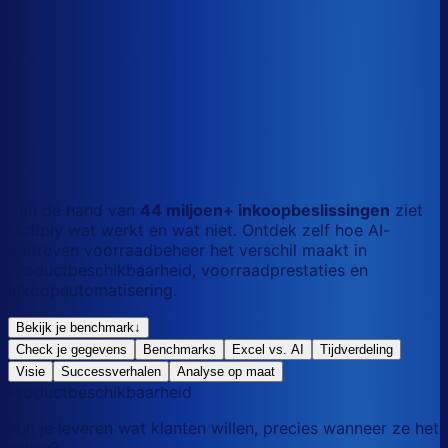
S
Kort
dag
M
Gemengd
mix
L
Lang
maand
Aan de hand van
44 miljoen+ inkoopbeslissingen
ziet
Optiply wat werkt en wat niet. Ontdek zelf hoe AI-
gedreven voorraadbeheer het verschil maakt in
productbeschikbaarheid, voorraadprestaties en
inkoopautomatisering.
Bekijk je benchmark
↓
Check je gegevens
Benchmarks
Excel vs. AI
Tijdverdeling
Visie
Successverhalen
Analyse op maat
Productbeschikbaarheid
Kun je leveren wat klanten willen, precies wanneer ze het
willen?