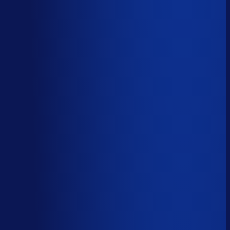
Automatiseerbaar
59
%
(
24
uur/week
)
AI handelt het end-to-end af
AI-augmented
26
%
(
10
uur/week
)
AI ondersteunt menselijke beslissingen
Menselijk
15
%
(
6
uur/week
)
Menselijk oordeel vereist
Download het volledige PDF-rapport
Elke taak, elke categorie — met het
automatiseringsoordeel erbij.
Alle 46 taken, individueel beoordeeld
7 categorieën, met uren per week
Direct te delen met je team