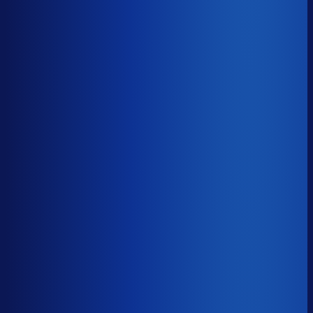
Benchmark voor Faces Canada
soortgelijke supply chain complexity
Omlooptijd
?
Benchmark voor Faces Canada
52d
Top 25%
≤ 35d
Verschil
−17d
Hoe sneller je voorraad draait, hoe minder kapitaal er
vastligt. 15 dagen minder omloop scheelt gemiddeld 25-
30% aan werkkapitaal.
Omlooptijd
?
Hoe sneller je voorraad draait, hoe minder kapitaal er
vastligt. 15 dagen minder omloop scheelt gemiddeld 25-
30% aan werkkapitaal.
52d
≤ 35d