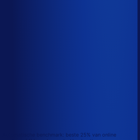
Sander van den Broek
Co-founder, Optiply
Wat doet AI vandaag al waar Excel op stuk loopt?
We analyseerden
500+ vacatures
en splitsten de
demand-planner-rol op in
46 taken
. Zo zie je precies
wat AI vandaag al van je team overneemt.
Laat zien waar AI werk overneemt
Automatische benchmark: beste 25% van online