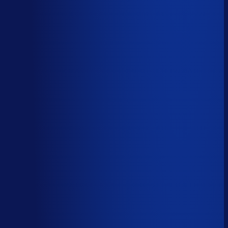
AI handelt het end-to-end af
AI-augmented
26
%
(
10
uur/week
)
AI ondersteunt menselijke beslissingen
Menselijk
15
%
(
6
uur/week
)
Menselijk oordeel vereist
Download het volledige PDF-rapport
Elke taak, elke categorie — met het
automatiseringsoordeel erbij.
Alle 46 taken, individueel beoordeeld
7 categorieën, met uren per week
Direct te delen met je team