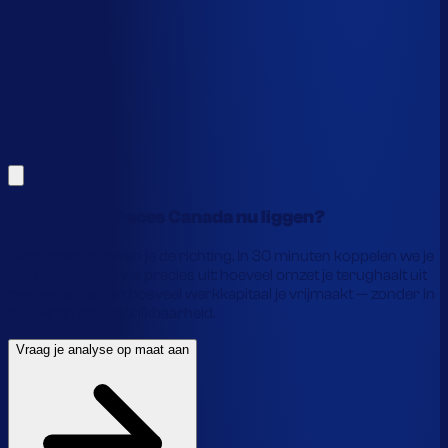
Alles hierboven is gebaseerd op benchmarks en supply-
chain-profielen. Koppel je eigen voorraaddata en we
laten precies zien waar je geld vastzit en hoe je het
vrijmaakt.
Vraag je analyse op maat aan
Laat je gegevens achter en we laten je zien wat
voorraadautomatisering jou precies oplevert.
Hoeveel laat Faces Canada nu liggen?
Benchmarks geven je de richting. In 30 minuten koppelen we je
data en rekenen we precies uit: hoeveel omzet je terughaalt uit
nee-verkopen, en hoeveel werkkapitaal je vrijmaakt — zonder in
te leveren op beschikbaarheid.
Vraag je analyse op maat aan