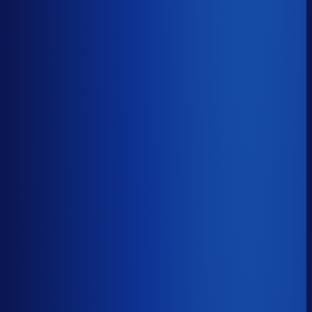
≤ 15.4%
Verschil
−12.6pp
Op een voorraadwaarde van €500K is 15,8
procentpunten minder dode voorraad goed voor ~€79K
aan kapitaal dat weer gaat werken.
Dode voorraad
?
Op een voorraadwaarde van €500K is 15,8
procentpunten minder dode voorraad goed voor ~€79K
aan kapitaal dat weer gaat werken.
28.0%
≤ 15.4%
−12.6pp
Bijna de helft van de Nederlandse webshops zit op
meer dan 25% dode voorraad.
*Op basis van 44
miljoen+ inkoopbeslissingen. Dode voorraad is voorraad
die 2+ jaar stilstaat.