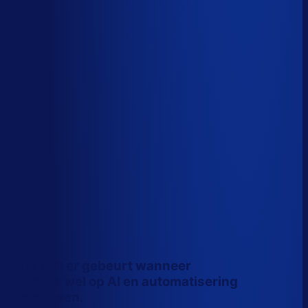
Wiebe Konter
Co-founder, Optiply
Dit is wat er gebeurt wanneer
inkopers wel op AI en automatisering
vertrouwen.