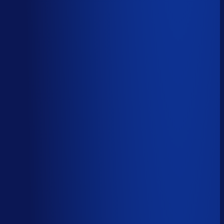
Spoed- en noodorders afhandelen
Menselijk
Leveranciers­communicatie en escalaties
Menselijk
59
%
automatiseerbaar
Tijdverdeling demand planner
Gebaseerd op 40 uur per week, verdeeld over 46 taken
Automatiseerbaar
59
%
(
24
uur/week
)