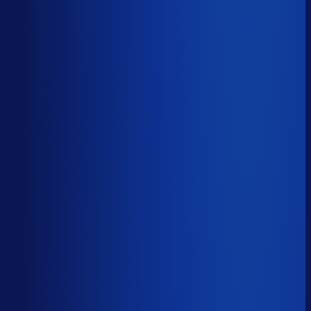
Productbeschikbaarheid
86
%
Omloopsnelheid
77
d
Geautomatiseerde inkoop
55
%
Voorraadratio
2.79
×