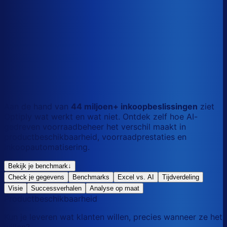
S
Kort
dag
M
Gemengd
mix
L
Lang
maand
Aan de hand van
44 miljoen+ inkoopbeslissingen
ziet
Optiply wat werkt en wat niet. Ontdek zelf hoe AI-
gedreven voorraadbeheer het verschil maakt in
productbeschikbaarheid, voorraadprestaties en
inkoopautomatisering.
Bekijk je benchmark
↓
Check je gegevens
Benchmarks
Excel vs. AI
Tijdverdeling
Visie
Successverhalen
Analyse op maat
Productbeschikbaarheid
Kun je leveren wat klanten willen, precies wanneer ze het
willen?