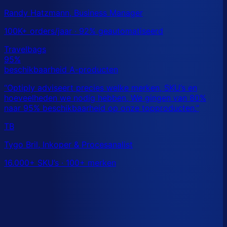
Randy Hatzmann, Business Manager
100K+ orders/jaar · 92% geautomatiseerd
TB
Tygo Bril, Inkoper & Procesanalist
16.000+ SKU’s · 100+ merken
Dit is een benchmark. Benieuwd wat
jouw
echte data
laat zien?