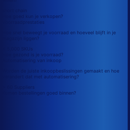
short chain
Hoe goed kun je verkopen?
Voorraadprestaties
Hoe snel beweegt je voorraad en hoeveel blijft in je
magazijn liggen?
< 5,000 SKUs
Hoe gezond is je voorraad?
Automatisering van inkoop
Worden de juiste inkoopbeslissingen gemaakt en hoe
verandert dat met automatisering?
> 60 Suppliers
Komen bestellingen goed binnen?