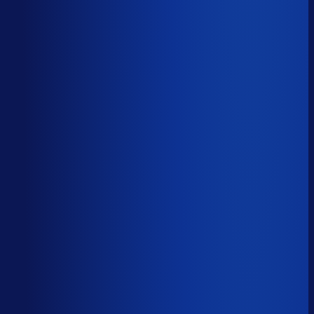
Productbeschikbaarheid
95
%
Omloopsnelheid
36
d
Geautomatiseerde inkoop
81
%
Voorraadratio
0.98
×
Je inkopers zijn druk,
maar niet met het juiste werk