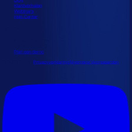
Blog
Klantverhalen
Webinars
Help Center
Contact
info@optiply.com
+31 20 245 7279
Plan een demo
© 2026 Optiply.
Privacyverklaring
Algemene Voorwaarden