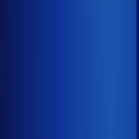
Gemiste omzet
?
€60.6k
Top 25%
€25.8k
Median
€60.6k
Onderste 25%
€141.4k
Brutomarge
?
40.2%
Onderste 25%
28.5%
Median
40.2%
Top 25%
51.0%