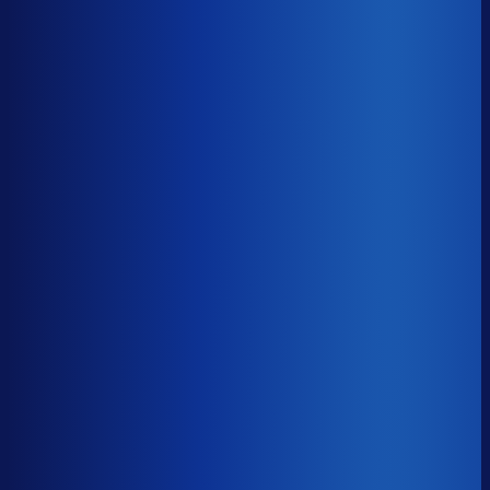
8× meer omzet
Servicegraad
?
89.7%
Onderste 25%
83.3%
Median
89.7%
Top 25%
94.1%