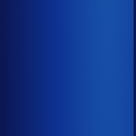
−17d
Voorraadratio
?
Benchmark voor Faces Canada
1.74×
Top 25%
≤ 1.11×
Verschil
−0.63×
Hoeveel voorraadtijd je hebt, oftewel je omloopsnelheid
ten opzichte van je bestelritme. Formule: omlooptijd /
bestelritme.
Voorraadratio
?
Hoeveel voorraadtijd je hebt, oftewel je omloopsnelheid
ten opzichte van je bestelritme. Formule: omlooptijd /
bestelritme.
1.74×
≤ 1.11×
−0.63×
Dode voorraad
?
Benchmark voor Faces Canada
28.0%
Top 25%