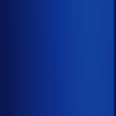
48.4%
Median
65.7%
Top 25%
77.3%
Volledig besteld
?
69.7%
Onderste 25%
57.1%
Median
69.7%
Top 25%
82.0%
Handmatige inkoopbeslissingen (jaarlijks)
?
3.3k
Top 25%
1.5k
Median
3.3k
Onderste 25%
10.3k