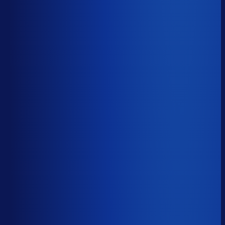
5 van de 8 forecasting-taken
Waarom zou je tijd verspillen aan het analyseren van
historische data, korte-termijn forecasts en last-minute
bijbestellen voor promoties en seizoenen als het ook
automatisch kan
?
De best-presterende inkopers
bestellen automatisch de juiste hoeveelheden bij de
beste leveranciers, ook tijdens piekseizoenen en
marketingcampagnes.
Op tijd besteld
?
65.7%
Onderste 25%