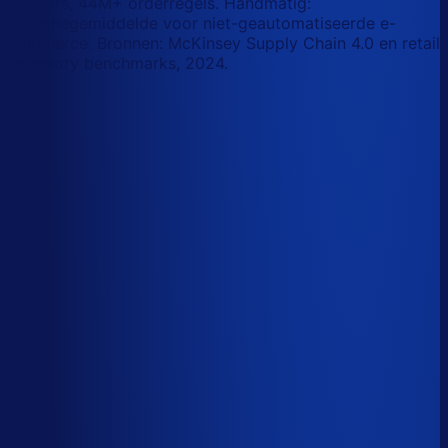
retailers, 44M+ orderregels. Handmatig:
branchegemiddelde voor niet-geautomatiseerde e-
commerce. Bronnen: McKinsey Supply Chain 4.0 en retail
inventory benchmarks, 2024.
Korte-termijn vraagforecasting
Automatiseerbaar
Forecasts bijstellen voor promoties
Automatiseerbaar
Omloopsnelheid optimaliseren
AI-augmented