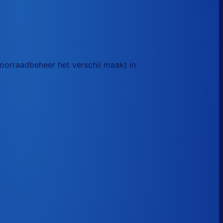
voorraadbeheer het verschil maakt in