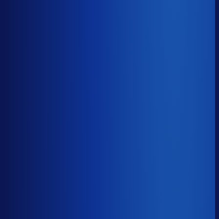
Benchmark voor goodr
soortgelijke supply chain complexity
Omlooptijd
?
Benchmark voor goodr
51d
Top 25%
≤ 31d
Verschil
−20d
Hoe sneller je voorraad draait, hoe minder kapitaal er
vastligt. 15 dagen minder omloop scheelt gemiddeld 25-
30% aan werkkapitaal.
Omlooptijd
?
Hoe sneller je voorraad draait, hoe minder kapitaal er
vastligt. 15 dagen minder omloop scheelt gemiddeld 25-
30% aan werkkapitaal.
51d
≤ 31d