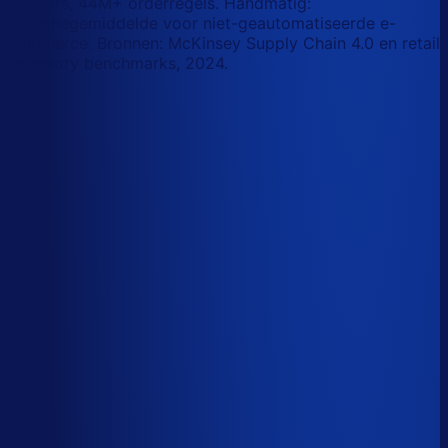
retailers, 44M+ orderregels. Handmatig:
branchegemiddelde voor niet-geautomatiseerde e-
commerce. Bronnen: McKinsey Supply Chain 4.0 en retail
inventory benchmarks, 2024.
Korte-termijn vraagforecasting
Automatiseerbaar
Forecasts bijstellen voor promoties
Automatiseerbaar
Omloopsnelheid optimaliseren
AI-augmented