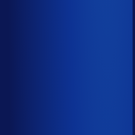
Productbeschikbaarheid
83
%
Omloopsnelheid
78
d
Geautomatiseerde inkoop
50
%
Voorraadratio
2.69
×