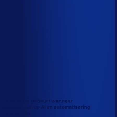
Wiebe Konter
Co-founder, Optiply
Dit is wat er gebeurt wanneer
inkopers wel op AI en automatisering
vertrouwen.