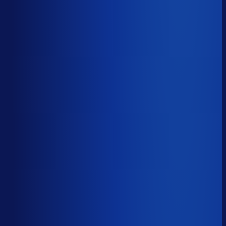
17.8%
Median
50.7%
Top 25%
64.1%
Volledig besteld
?
63.1%
Onderste 25%
49.4%
Median
63.1%
Top 25%
79.0%
Handmatige inkoopbeslissingen (jaarlijks)
?
2.5k
Top 25%
852
Median
2.5k
Onderste 25%
7.1k