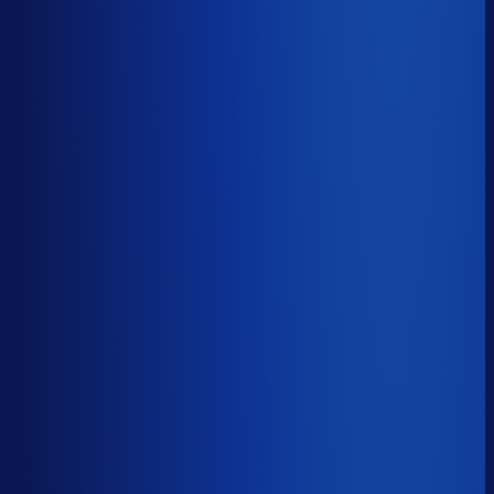
5 van de 8 forecasting-taken
Waarom zou je tijd verspillen aan het analyseren van
historische data, korte-termijn forecasts en last-minute
bijbestellen voor promoties en seizoenen als het ook
automatisch kan
?
De best-presterende inkopers
bestellen automatisch de juiste hoeveelheden bij de
beste leveranciers, ook tijdens piekseizoenen en
marketingcampagnes.
Op tijd besteld
?
50.7%
Onderste 25%