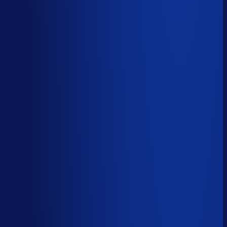
Spoed- en noodorders afhandelen
Menselijk
Leveranciers­communicatie en escalaties
Menselijk
59
%
automatiseerbaar
Tijdverdeling demand planner
Gebaseerd op 40 uur per week, verdeeld over 46 taken
Automatiseerbaar
59
%
(
24
uur/week
)