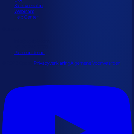
Blog
Klantverhalen
Webinars
Help Center
Contact
info@optiply.com
+31 20 245 7279
Plan een demo
© 2026 Optiply.
Privacyverklaring
Algemene Voorwaarden