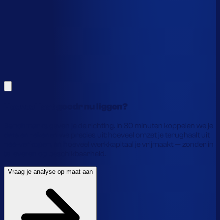
Alles hierboven is gebaseerd op benchmarks en supply-
chain-profielen. Koppel je eigen voorraaddata en we
laten precies zien waar je geld vastzit en hoe je het
vrijmaakt.
Vraag je analyse op maat aan
Laat je gegevens achter en we laten je zien wat
voorraadautomatisering jou precies oplevert.
Hoeveel laat goodr nu liggen?
Benchmarks geven je de richting. In 30 minuten koppelen we je
data en rekenen we precies uit: hoeveel omzet je terughaalt uit
nee-verkopen, en hoeveel werkkapitaal je vrijmaakt — zonder in
te leveren op beschikbaarheid.
Vraag je analyse op maat aan