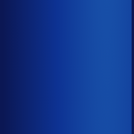
−20d
Voorraadratio
?
Benchmark voor goodr
1.69×
Top 25%
≤ 1.13×
Verschil
−0.55×
Hoeveel voorraadtijd je hebt, oftewel je omloopsnelheid
ten opzichte van je bestelritme. Formule: omlooptijd /
bestelritme.
Voorraadratio
?
Hoeveel voorraadtijd je hebt, oftewel je omloopsnelheid
ten opzichte van je bestelritme. Formule: omlooptijd /
bestelritme.
1.69×
≤ 1.13×
−0.55×
Dode voorraad
?
Benchmark voor goodr
29.4%
Top 25%