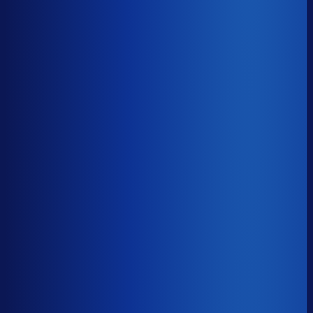
Gemiste omzet
?
€54.6k
Top 25%
€23.2k
Median
€54.6k
Onderste 25%
€139.0k
Brutomarge
?
43.0%
Onderste 25%
30.1%
Median
43.0%
Top 25%
52.9%