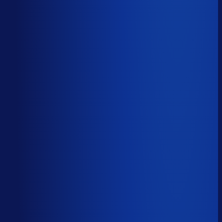
Productbeschikbaarheid
94
%
Omloopsnelheid
28
d
Geautomatiseerde inkoop
80
%
Voorraadratio
1.01
×
Je inkopers zijn druk,
maar niet met het juiste werk