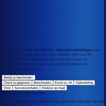
S
Kort
dag
M
Gemengd
mix
L
Lang
maand
Aan de hand van
44 miljoen+ inkoopbeslissingen
ziet
Optiply wat werkt en wat niet. Ontdek zelf hoe AI-
gedreven voorraadbeheer het verschil maakt in
productbeschikbaarheid, voorraadprestaties en
inkoopautomatisering.
Bekijk je benchmark
↓
Check je gegevens
Benchmarks
Excel vs. AI
Tijdverdeling
Visie
Successverhalen
Analyse op maat
Productbeschikbaarheid
Kun je leveren wat klanten willen, precies wanneer ze het
willen?