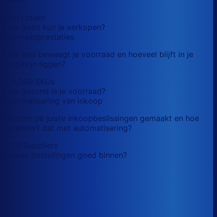
short chain
Hoe goed kun je verkopen?
Voorraadprestaties
Hoe snel beweegt je voorraad en hoeveel blijft in je
magazijn liggen?
< 5,000 SKUs
Hoe gezond is je voorraad?
Automatisering van inkoop
Worden de juiste inkoopbeslissingen gemaakt en hoe
verandert dat met automatisering?
< 20 Suppliers
Komen bestellingen goed binnen?