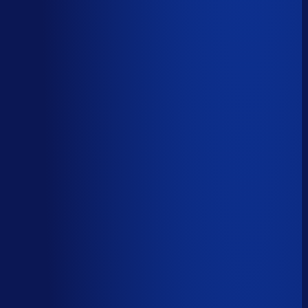
AI handelt het end-to-end af
AI-augmented
26
%
(
10
uur/week
)
AI ondersteunt menselijke beslissingen
Menselijk
15
%
(
6
uur/week
)
Menselijk oordeel vereist
Download het volledige PDF-rapport
Elke taak, elke categorie — met het
automatiseringsoordeel erbij.
Alle 46 taken, individueel beoordeeld
7 categorieën, met uren per week
Direct te delen met je team