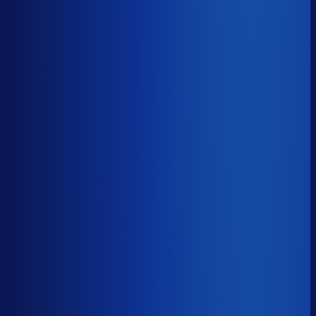
≤ 16.1%
Verschil
−13.3pp
Op een voorraadwaarde van €500K is 15,8
procentpunten minder dode voorraad goed voor ~€79K
aan kapitaal dat weer gaat werken.
Dode voorraad
?
Op een voorraadwaarde van €500K is 15,8
procentpunten minder dode voorraad goed voor ~€79K
aan kapitaal dat weer gaat werken.
29.4%
≤ 16.1%
−13.3pp
Bijna de helft van de Nederlandse webshops zit op
meer dan 25% dode voorraad.
*Op basis van 44
miljoen+ inkoopbeslissingen. Dode voorraad is voorraad
die 2+ jaar stilstaat.