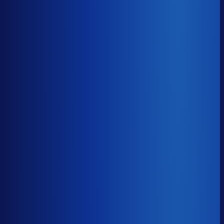
8× meer omzet
Servicegraad
?
88.8%
Onderste 25%
81.6%
Median
88.8%
Top 25%
93.5%