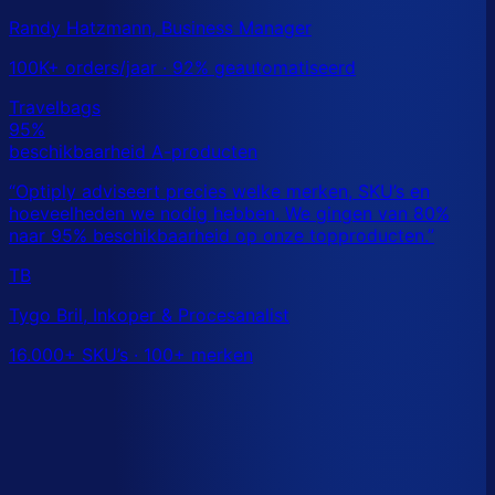
Randy Hatzmann, Business Manager
100K+ orders/jaar · 92% geautomatiseerd
TB
Tygo Bril, Inkoper & Procesanalist
16.000+ SKU’s · 100+ merken
Dit is een benchmark. Benieuwd wat
jouw
echte data
laat zien?