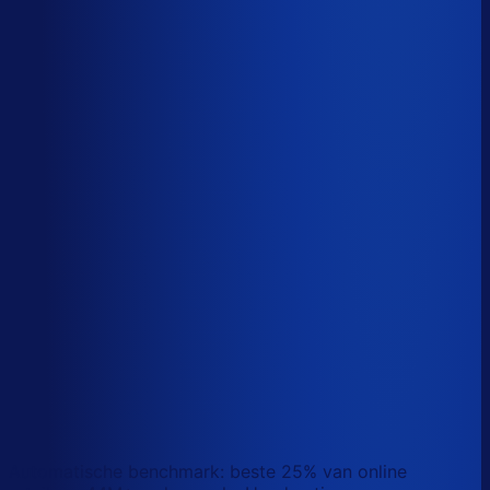
Sander van den Broek
Co-founder, Optiply
Wat doet AI vandaag al waar Excel op stuk loopt?
We analyseerden
500+ vacatures
en splitsten de
demand-planner-rol op in
46 taken
. Zo zie je precies
wat AI vandaag al van je team overneemt.
Laat zien waar AI werk overneemt
Automatische benchmark: beste 25% van online