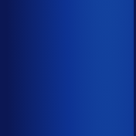
Op tijd besteld
?
68.2%
Onderste 25%
52.1%
Median
68.2%
Top 25%
81.5%
Volledig besteld
?
71.2%
Onderste 25%
60.8%
Median
71.2%
Top 25%
83.2%
Handmatige inkoopbeslissingen (jaarlijks)
?
5.6k
Top 25%
2.8k
Median
5.6k