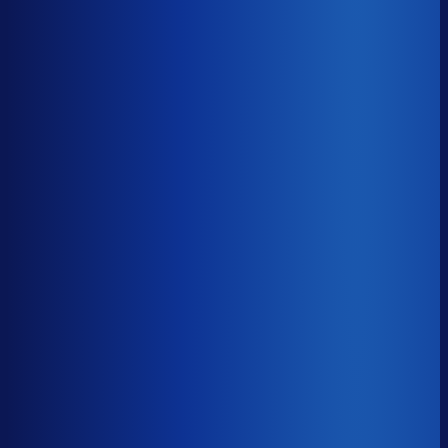
8× meer omzet
Servicegraad
?
91.2%
Onderste 25%
86.6%
Median
91.2%
Top 25%