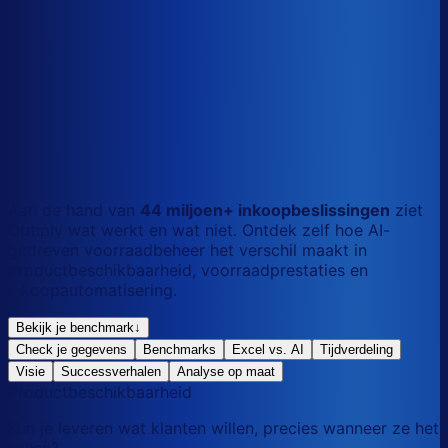
S
Kort
dag
M
Gemengd
mix
L
Lang
maand
Aan de hand van
44 miljoen+ inkoopbeslissingen
ziet
Optiply wat werkt en wat niet. Ontdek zelf hoe AI-
gedreven voorraadbeheer het verschil maakt in
productbeschikbaarheid, voorraadprestaties en
inkoopautomatisering.
Bekijk je benchmark
↓
Check je gegevens
Benchmarks
Excel vs. AI
Tijdverdeling
Visie
Successverhalen
Analyse op maat
Productbeschikbaarheid
Kun je leveren wat klanten willen, precies wanneer ze het
willen?