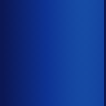
Benchmark voor GrandVision BV
26.3%
Top 25%
≤ 15.5%
Verschil
−10.8pp
Op een voorraadwaarde van €500K is 15,8
procentpunten minder dode voorraad goed voor ~€79K
aan kapitaal dat weer gaat werken.
Dode voorraad
?
Op een voorraadwaarde van €500K is 15,8
procentpunten minder dode voorraad goed voor ~€79K
aan kapitaal dat weer gaat werken.
26.3%
≤ 15.5%
−10.8pp
Bijna de helft van de Nederlandse webshops zit op
meer dan 25% dode voorraad.
*Op basis van 44
miljoen+ inkoopbeslissingen. Dode voorraad is voorraad
die 2+ jaar stilstaat.