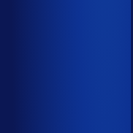
Sander van den Broek
Co-founder, Optiply
Wat doet AI vandaag al waar Excel op stuk loopt?
We analyseerden
500+ vacatures
en splitsten de
demand-planner-rol op in
46 taken
. Zo zie je precies