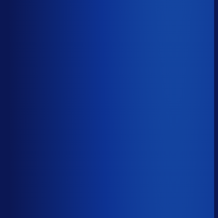
5 van de 8 forecasting-taken
Waarom zou je tijd verspillen aan het analyseren van
historische data, korte-termijn forecasts en last-minute
bijbestellen voor promoties en seizoenen als het ook
automatisch kan
?
De best-presterende inkopers
bestellen automatisch de juiste hoeveelheden bij de
beste leveranciers, ook tijdens piekseizoenen en
marketingcampagnes.