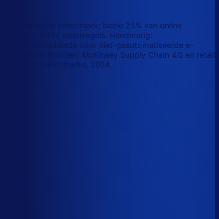
wat AI vandaag al van je team overneemt.
Laat zien waar AI werk overneemt
Automatische benchmark: beste 25% van online
retailers, 44M+ orderregels. Handmatig:
branchegemiddelde voor niet-geautomatiseerde e-
commerce. Bronnen: McKinsey Supply Chain 4.0 en retail
inventory benchmarks, 2024.