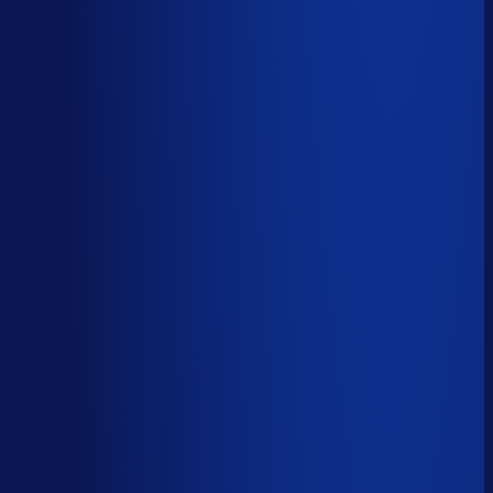
Automatiseerbaar
59
%
(
24
uur/week
)
AI handelt het end-to-end af
AI-augmented
26
%
(
10
uur/week
)
AI ondersteunt menselijke beslissingen
Menselijk
15
%
(
6
uur/week
)
Menselijk oordeel vereist
Download het volledige PDF-rapport
Elke taak, elke categorie — met het
automatiseringsoordeel erbij.
Alle 46 taken, individueel beoordeeld
7 categorieën, met uren per week
Direct te delen met je team