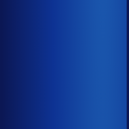
94.3%
Gemiste omzet
?
€70.2k
Top 25%
€31.6k
Median
€70.2k
Onderste 25%
€153.9k
Brutomarge
?
43.6%
Onderste 25%
35.7%
Median
43.6%
Top 25%
51.7%