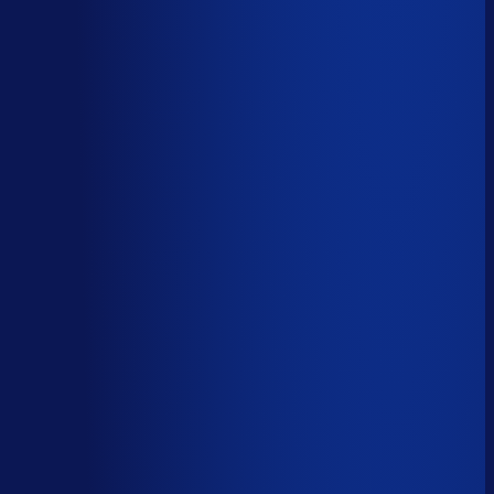
Wiebe Konter
Co-founder, Optiply