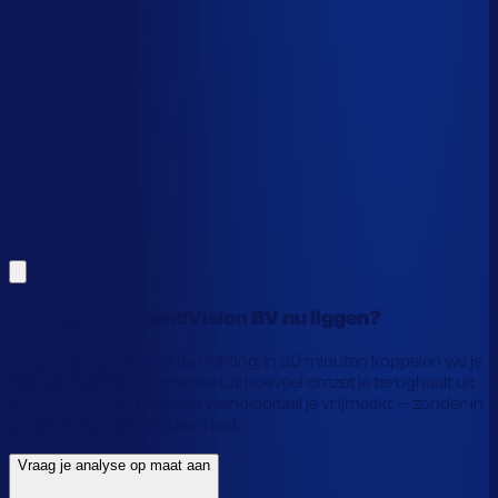
Dit is een benchmark. Benieuwd wat
jouw
echte data
laat zien?
Alles hierboven is gebaseerd op benchmarks en supply-
chain-profielen. Koppel je eigen voorraaddata en we
laten precies zien waar je geld vastzit en hoe je het
vrijmaakt.
Vraag je analyse op maat aan
Laat je gegevens achter en we laten je zien wat
voorraadautomatisering jou precies oplevert.
Hoeveel laat GrandVision BV nu liggen?
Benchmarks geven je de richting. In 30 minuten koppelen we je
data en rekenen we precies uit: hoeveel omzet je terughaalt uit
nee-verkopen, en hoeveel werkkapitaal je vrijmaakt — zonder in
te leveren op beschikbaarheid.
Vraag je analyse op maat aan