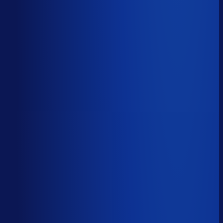
Productbeschikbaarheid
94
%
Omloopsnelheid
33
d
Geautomatiseerde inkoop
83
%
Voorraadratio
0.79
×
Je inkopers zijn druk,
maar niet met het juiste werk