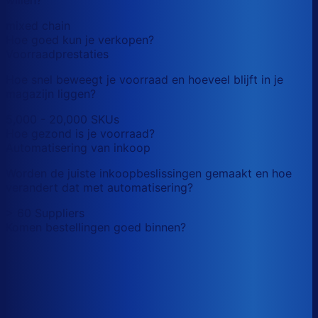
mixed chain
Hoe goed kun je verkopen?
Voorraadprestaties
Hoe snel beweegt je voorraad en hoeveel blijft in je
magazijn liggen?
5,000 - 20,000 SKUs
Hoe gezond is je voorraad?
Automatisering van inkoop
Worden de juiste inkoopbeslissingen gemaakt en hoe
verandert dat met automatisering?
> 60 Suppliers
Komen bestellingen goed binnen?