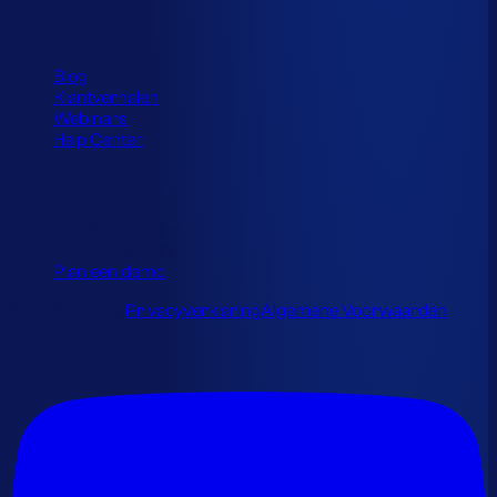
Resources
Blog
Klantverhalen
Webinars
Help Center
Contact
info@optiply.com
+31 20 245 7279
Plan een demo
© 2026 Optiply.
Privacyverklaring
Algemene Voorwaarden