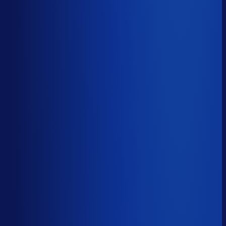
Onderste 25%
15.2k
Productbeschikbaarheid
86
%
Omloopsnelheid
69
d
Geautomatiseerde inkoop
61
%
Voorraadratio
2.21
×