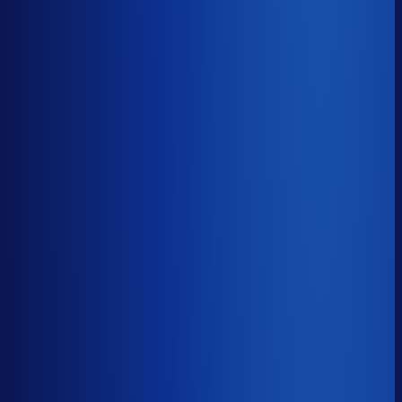
30% aan werkkapitaal.
46d
≤ 32d
−14d
Voorraadratio
?
Benchmark voor GrandVision BV
1.23×
Top 25%
≤ 0.79×
Verschil
−0.44×
Hoeveel voorraadtijd je hebt, oftewel je omloopsnelheid
ten opzichte van je bestelritme. Formule: omlooptijd /
bestelritme.
Voorraadratio
?
Hoeveel voorraadtijd je hebt, oftewel je omloopsnelheid
ten opzichte van je bestelritme. Formule: omlooptijd /
bestelritme.
1.23×
≤ 0.79×
−0.44×
Dode voorraad
?