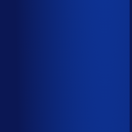
Korte-termijn vraagforecasting
Automatiseerbaar
Forecasts bijstellen voor promoties
Automatiseerbaar
Omloopsnelheid optimaliseren
AI-augmented
Spoed- en noodorders afhandelen
Menselijk
Leveranciers­communicatie en escalaties
Menselijk
59
%
automatiseerbaar
Tijdverdeling demand planner
Gebaseerd op 40 uur per week, verdeeld over 46 taken