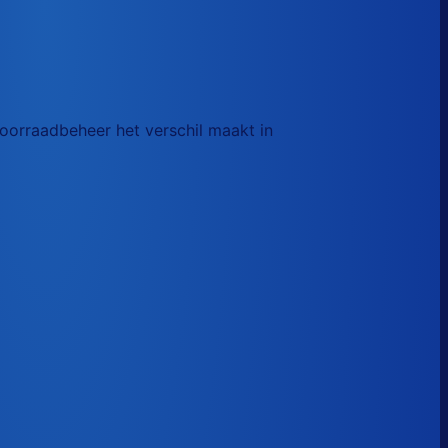
voorraadbeheer het verschil maakt in