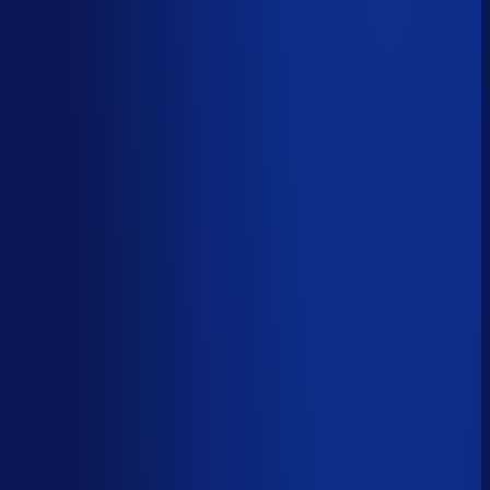
AI handelt het end-to-end af
AI-augmented
26
%
(
10
uur/week
)
AI ondersteunt menselijke beslissingen
Menselijk
15
%
(
6
uur/week
)
Menselijk oordeel vereist
Download het volledige PDF-rapport
Elke taak, elke categorie — met het
automatiseringsoordeel erbij.
Alle 46 taken, individueel beoordeeld
7 categorieën, met uren per week
Direct te delen met je team