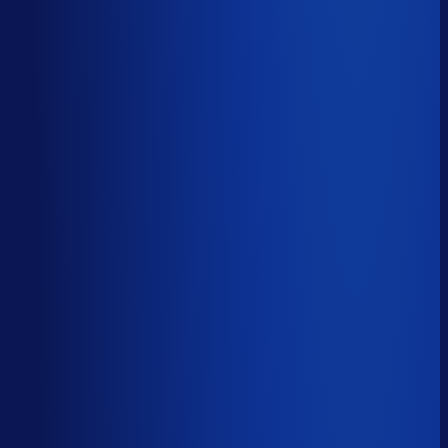
Productbeschikbaarheid
93
%
Omloopsnelheid
33
d
Geautomatiseerde inkoop
86
%
Voorraadratio
1.01
×
Je inkopers zijn druk,
maar niet met het juiste werk