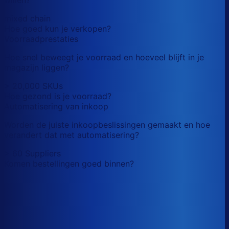
mixed chain
Hoe goed kun je verkopen?
Voorraadprestaties
Hoe snel beweegt je voorraad en hoeveel blijft in je
magazijn liggen?
> 20,000 SKUs
Hoe gezond is je voorraad?
Automatisering van inkoop
Worden de juiste inkoopbeslissingen gemaakt en hoe
verandert dat met automatisering?
> 60 Suppliers
Komen bestellingen goed binnen?