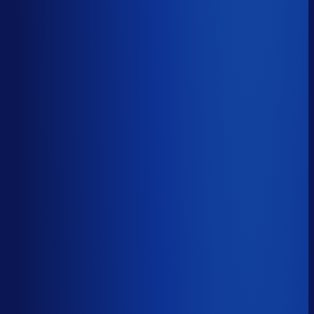
53.4%
Median
71.0%
Top 25%
81.4%
Volledig besteld
?
72.6%
Onderste 25%
62.2%
Median
72.6%
Top 25%
84.8%
Handmatige inkoopbeslissingen (jaarlijks)
?
12.8k
Top 25%
6.3k
Median
12.8k
Onderste 25%
26.9k