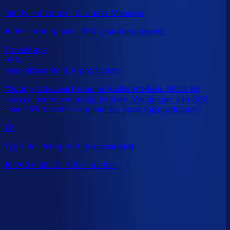
Randy Hatzmann, Business Manager
100K+ orders/jaar · 92% geautomatiseerd
TB
Tygo Bril, Inkoper & Procesanalist
16.000+ SKU’s · 100+ merken
Dit is een benchmark. Benieuwd wat
jouw
echte data
laat zien?