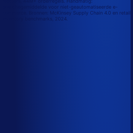
retailers, 44M+ orderregels. Handmatig:
branchegemiddelde voor niet-geautomatiseerde e-
commerce. Bronnen: McKinsey Supply Chain 4.0 en retail
inventory benchmarks, 2024.
Korte-termijn vraagforecasting
Automatiseerbaar
Forecasts bijstellen voor promoties
Automatiseerbaar
Omloopsnelheid optimaliseren
AI-augmented