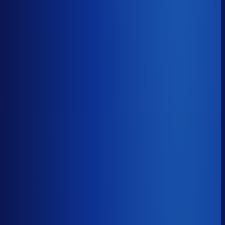
Benchmark voor Intratuin
soortgelijke supply chain complexity
Omlooptijd
?
Benchmark voor Intratuin
46d
Top 25%
≤ 32d
Verschil
−14d
Hoe sneller je voorraad draait, hoe minder kapitaal er
vastligt. 15 dagen minder omloop scheelt gemiddeld 25-
30% aan werkkapitaal.
Omlooptijd
?
Hoe sneller je voorraad draait, hoe minder kapitaal er
vastligt. 15 dagen minder omloop scheelt gemiddeld 25-
30% aan werkkapitaal.
46d
≤ 32d