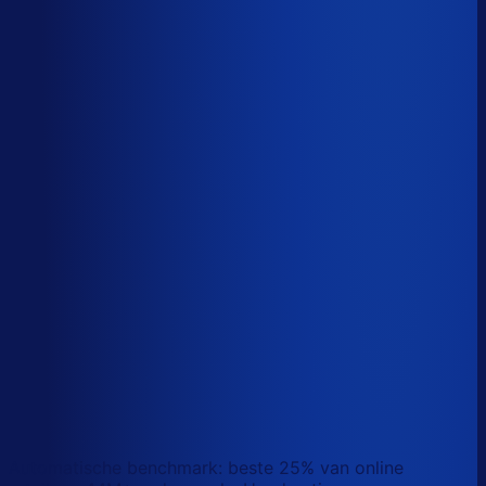
Sander van den Broek
Co-founder, Optiply
Wat doet AI vandaag al waar Excel op stuk loopt?
We analyseerden
500+ vacatures
en splitsten de
demand-planner-rol op in
46 taken
. Zo zie je precies
wat AI vandaag al van je team overneemt.
Laat zien waar AI werk overneemt
Automatische benchmark: beste 25% van online