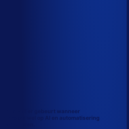
Wiebe Konter
Co-founder, Optiply
Dit is wat er gebeurt wanneer
inkopers wel op AI en automatisering
vertrouwen.