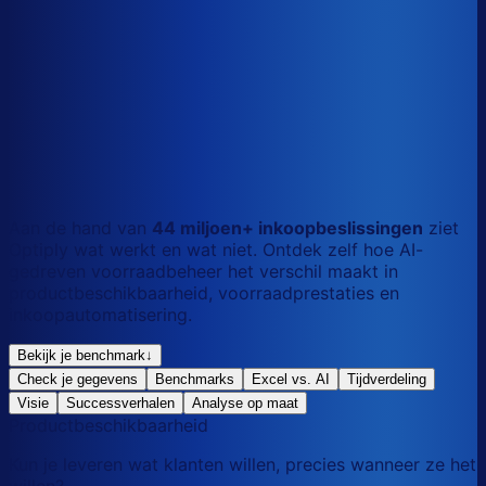
S
Kort
dag
M
Gemengd
mix
L
Lang
maand
Aan de hand van
44 miljoen+ inkoopbeslissingen
ziet
Optiply wat werkt en wat niet. Ontdek zelf hoe AI-
gedreven voorraadbeheer het verschil maakt in
productbeschikbaarheid, voorraadprestaties en
inkoopautomatisering.
Bekijk je benchmark
↓
Check je gegevens
Benchmarks
Excel vs. AI
Tijdverdeling
Visie
Successverhalen
Analyse op maat
Productbeschikbaarheid
Kun je leveren wat klanten willen, precies wanneer ze het
willen?