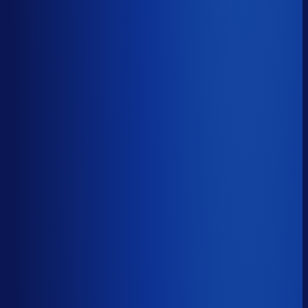
5 van de 8 forecasting-taken
Waarom zou je tijd verspillen aan het analyseren van
historische data, korte-termijn forecasts en last-minute
bijbestellen voor promoties en seizoenen als het ook
automatisch kan
?
De best-presterende inkopers
bestellen automatisch de juiste hoeveelheden bij de
beste leveranciers, ook tijdens piekseizoenen en
marketingcampagnes.
Op tijd besteld
?
71.0%
Onderste 25%