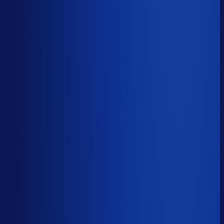
Productbeschikbaarheid
84
%
Omloopsnelheid
68
d
Geautomatiseerde inkoop
63
%
Voorraadratio
2.95
×