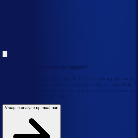
Alles hierboven is gebaseerd op benchmarks en supply-
chain-profielen. Koppel je eigen voorraaddata en we
laten precies zien waar je geld vastzit en hoe je het
vrijmaakt.
Vraag je analyse op maat aan
Laat je gegevens achter en we laten je zien wat
voorraadautomatisering jou precies oplevert.
Hoeveel laat Intratuin nu liggen?
Benchmarks geven je de richting. In 30 minuten koppelen we je
data en rekenen we precies uit: hoeveel omzet je terughaalt uit
nee-verkopen, en hoeveel werkkapitaal je vrijmaakt — zonder in
te leveren op beschikbaarheid.
Vraag je analyse op maat aan