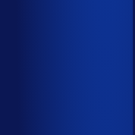
Spoed- en noodorders afhandelen
Menselijk
Leveranciers­communicatie en escalaties
Menselijk
59
%
automatiseerbaar
Tijdverdeling demand planner
Gebaseerd op 40 uur per week, verdeeld over 46 taken
Automatiseerbaar
59
%
(
24
uur/week
)