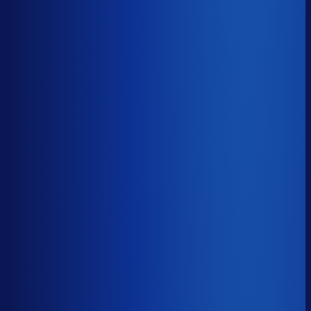
−14d
Voorraadratio
?
Benchmark voor Intratuin
1.38×
Top 25%
≤ 0.92×
Verschil
−0.46×
Hoeveel voorraadtijd je hebt, oftewel je omloopsnelheid
ten opzichte van je bestelritme. Formule: omlooptijd /
bestelritme.
Voorraadratio
?
Hoeveel voorraadtijd je hebt, oftewel je omloopsnelheid
ten opzichte van je bestelritme. Formule: omlooptijd /
bestelritme.
1.38×
≤ 0.92×
−0.46×
Dode voorraad
?
Benchmark voor Intratuin
27.9%
Top 25%