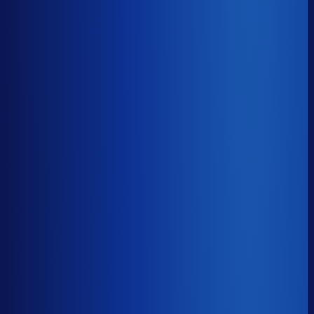
Gemiste omzet
?
€85.8k
Top 25%
€39.6k
Median
€85.8k
Onderste 25%
€172.7k
Brutomarge
?
43.6%
Onderste 25%
35.6%
Median
43.6%
Top 25%
51.5%