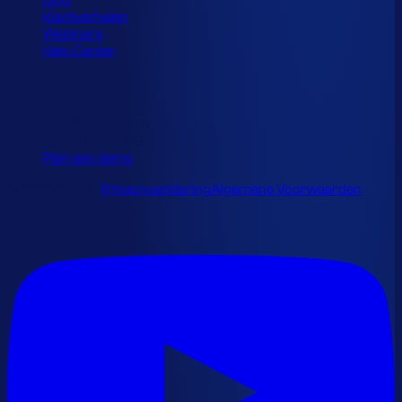
Blog
Klantverhalen
Webinars
Help Center
Contact
info@optiply.com
+31 20 245 7279
Plan een demo
© 2026 Optiply.
Privacyverklaring
Algemene Voorwaarden