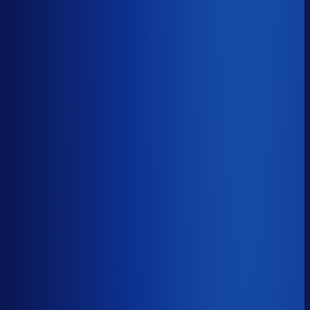
≤ 16.8%
Verschil
−11.2pp
Op een voorraadwaarde van €500K is 15,8
procentpunten minder dode voorraad goed voor ~€79K
aan kapitaal dat weer gaat werken.
Dode voorraad
?
Op een voorraadwaarde van €500K is 15,8
procentpunten minder dode voorraad goed voor ~€79K
aan kapitaal dat weer gaat werken.
27.9%
≤ 16.8%
−11.2pp
Bijna de helft van de Nederlandse webshops zit op
meer dan 25% dode voorraad.
*Op basis van 44
miljoen+ inkoopbeslissingen. Dode voorraad is voorraad
die 2+ jaar stilstaat.