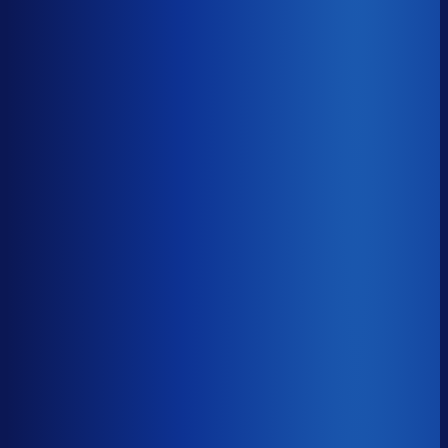
8× meer omzet
Servicegraad
?
90.5%
Onderste 25%
85.1%
Median
90.5%
Top 25%
93.7%