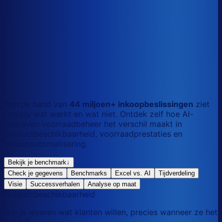
S
Kort
dag
M
Gemengd
mix
L
Lang
maand
Aan de hand van
44 miljoen+ inkoopbeslissingen
ziet
Optiply wat werkt en wat niet. Ontdek zelf hoe AI-
gedreven voorraadbeheer het verschil maakt in
productbeschikbaarheid, voorraadprestaties en
inkoopautomatisering.
Bekijk je benchmark
↓
Check je gegevens
Benchmarks
Excel vs. AI
Tijdverdeling
Visie
Successverhalen
Analyse op maat
Productbeschikbaarheid
Kun je leveren wat klanten willen, precies wanneer ze het
willen?