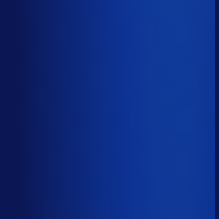
Productbeschikbaarheid
93
%
Omloopsnelheid
35
d
Geautomatiseerde inkoop
87
%
Voorraadratio
1.19
×
Je inkopers zijn druk,
maar niet met het juiste werk