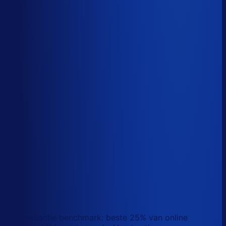
Sander van den Broek
Co-founder, Optiply
Wat doet AI vandaag al waar Excel op stuk loopt?
We analyseerden
500+ vacatures
en splitsten de
demand-planner-rol op in
46 taken
. Zo zie je precies
wat AI vandaag al van je team overneemt.
Laat zien waar AI werk overneemt
Automatische benchmark: beste 25% van online