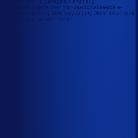
retailers, 44M+ orderregels. Handmatig:
branchegemiddelde voor niet-geautomatiseerde e-
commerce. Bronnen: McKinsey Supply Chain 4.0 en retail
inventory benchmarks, 2024.
Korte-termijn vraagforecasting
Automatiseerbaar
Forecasts bijstellen voor promoties
Automatiseerbaar
Omloopsnelheid optimaliseren
AI-augmented