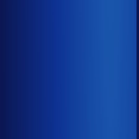
Gemiste omzet
?
€81.9k
Top 25%
€36.9k
Median
€81.9k
Onderste 25%
€167.1k
Brutomarge
?
39.5%
Onderste 25%
27.7%
Median
39.5%
Top 25%
49.3%