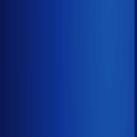
Benchmark voor Jumbo
soortgelijke supply chain complexity
Omlooptijd
?
Benchmark voor Jumbo
50d
Top 25%
≤ 35d
Verschil
−15d
Hoe sneller je voorraad draait, hoe minder kapitaal er
vastligt. 15 dagen minder omloop scheelt gemiddeld 25-
30% aan werkkapitaal.
Omlooptijd
?
Hoe sneller je voorraad draait, hoe minder kapitaal er
vastligt. 15 dagen minder omloop scheelt gemiddeld 25-
30% aan werkkapitaal.
50d
≤ 35d