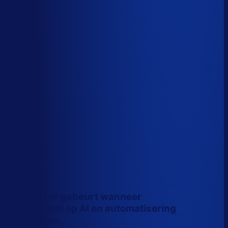
Wiebe Konter
Co-founder, Optiply
Dit is wat er gebeurt wanneer
inkopers wel op AI en automatisering
vertrouwen.