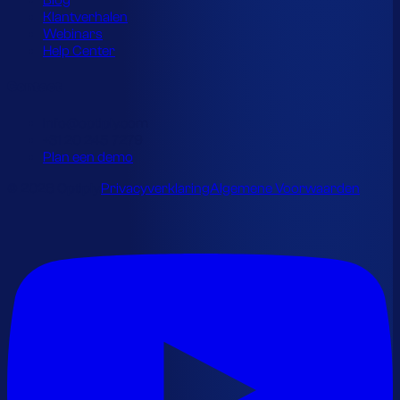
Blog
Klantverhalen
Webinars
Help Center
Contact
info@optiply.com
+31 20 245 7279
Plan een demo
© 2026 Optiply.
Privacyverklaring
Algemene Voorwaarden