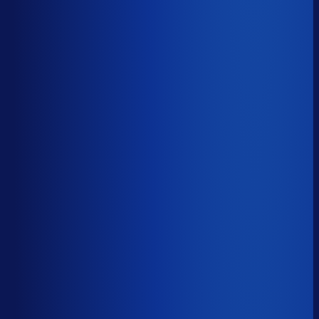
5 van de 8 forecasting-taken
Waarom zou je tijd verspillen aan het analyseren van
historische data, korte-termijn forecasts en last-minute
bijbestellen voor promoties en seizoenen als het ook
automatisch kan
?
De best-presterende inkopers
bestellen automatisch de juiste hoeveelheden bij de
beste leveranciers, ook tijdens piekseizoenen en
marketingcampagnes.
Op tijd besteld
?
68.2%
Onderste 25%