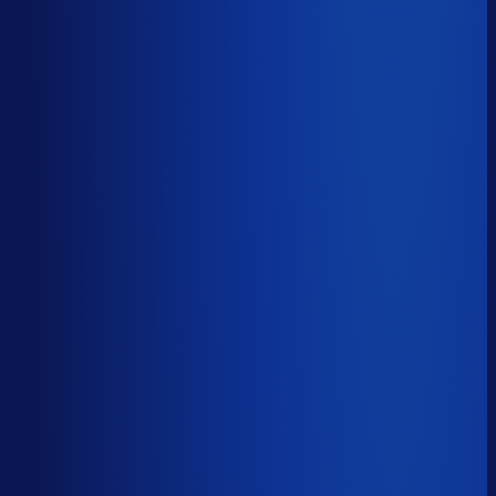
Productbeschikbaarheid
81
%
Omloopsnelheid
71
d
Geautomatiseerde inkoop
60
%
Voorraadratio
3.59
×