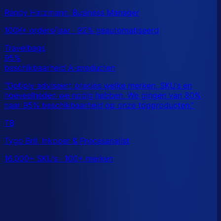
Randy Hatzmann, Business Manager
100K+ orders/jaar · 92% geautomatiseerd
TB
Tygo Bril, Inkoper & Procesanalist
16.000+ SKU’s · 100+ merken
Dit is een benchmark. Benieuwd wat
jouw
echte data
laat zien?