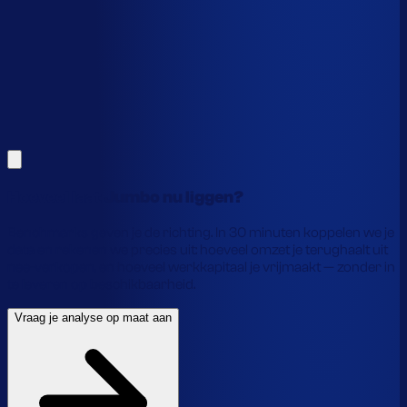
Alles hierboven is gebaseerd op benchmarks en supply-
chain-profielen. Koppel je eigen voorraaddata en we
laten precies zien waar je geld vastzit en hoe je het
vrijmaakt.
Vraag je analyse op maat aan
Laat je gegevens achter en we laten je zien wat
voorraadautomatisering jou precies oplevert.
Hoeveel laat Jumbo nu liggen?
Benchmarks geven je de richting. In 30 minuten koppelen we je
data en rekenen we precies uit: hoeveel omzet je terughaalt uit
nee-verkopen, en hoeveel werkkapitaal je vrijmaakt — zonder in
te leveren op beschikbaarheid.
Vraag je analyse op maat aan