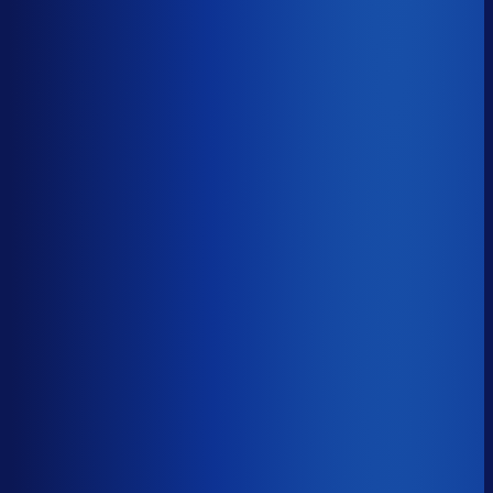
−15d
Voorraadratio
?
Benchmark voor Jumbo
1.95×
Top 25%
≤ 1.24×
Verschil
−0.71×
Hoeveel voorraadtijd je hebt, oftewel je omloopsnelheid
ten opzichte van je bestelritme. Formule: omlooptijd /
bestelritme.
Voorraadratio
?
Hoeveel voorraadtijd je hebt, oftewel je omloopsnelheid
ten opzichte van je bestelritme. Formule: omlooptijd /
bestelritme.
1.95×
≤ 1.24×
−0.71×
Dode voorraad
?
Benchmark voor Jumbo
32.7%
Top 25%