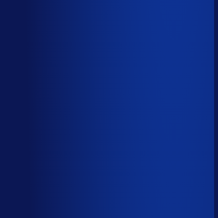
Spoed- en noodorders afhandelen
Menselijk
Leveranciers­communicatie en escalaties
Menselijk
59
%
automatiseerbaar
Tijdverdeling demand planner
Gebaseerd op 40 uur per week, verdeeld over 46 taken
Automatiseerbaar
59
%
(
24
uur/week
)