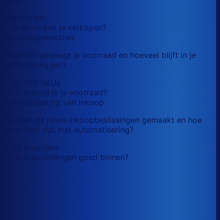
short chain
Hoe goed kun je verkopen?
Voorraadprestaties
Hoe snel beweegt je voorraad en hoeveel blijft in je
magazijn liggen?
> 20,000 SKUs
Hoe gezond is je voorraad?
Automatisering van inkoop
Worden de juiste inkoopbeslissingen gemaakt en hoe
verandert dat met automatisering?
> 60 Suppliers
Komen bestellingen goed binnen?