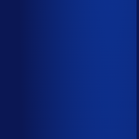
AI handelt het end-to-end af
AI-augmented
26
%
(
10
uur/week
)
AI ondersteunt menselijke beslissingen
Menselijk
15
%
(
6
uur/week
)
Menselijk oordeel vereist
Download het volledige PDF-rapport
Elke taak, elke categorie — met het
automatiseringsoordeel erbij.
Alle 46 taken, individueel beoordeeld
7 categorieën, met uren per week
Direct te delen met je team