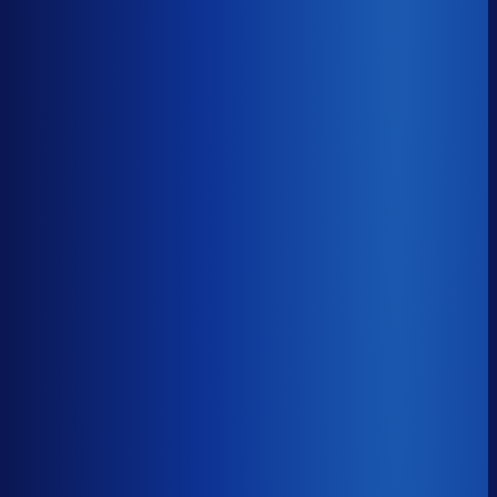
8× meer omzet
Servicegraad
?
88.2%
Onderste 25%
80.6%
Median
88.2%
Top 25%
92.9%