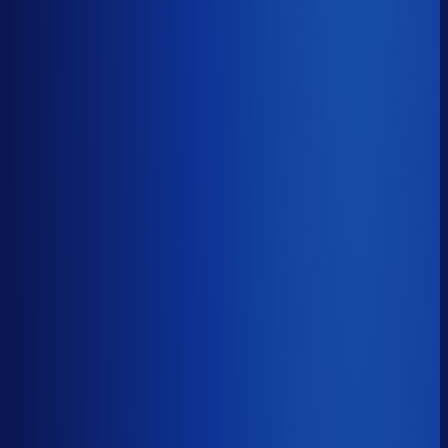
≤ 16.9%
Verschil
−15.8pp
Op een voorraadwaarde van €500K is 15,8
procentpunten minder dode voorraad goed voor ~€79K
aan kapitaal dat weer gaat werken.
Dode voorraad
?
Op een voorraadwaarde van €500K is 15,8
procentpunten minder dode voorraad goed voor ~€79K
aan kapitaal dat weer gaat werken.
32.7%
≤ 16.9%
−15.8pp
Bijna de helft van de Nederlandse webshops zit op
meer dan 25% dode voorraad.
*Op basis van 44
miljoen+ inkoopbeslissingen. Dode voorraad is voorraad
die 2+ jaar stilstaat.