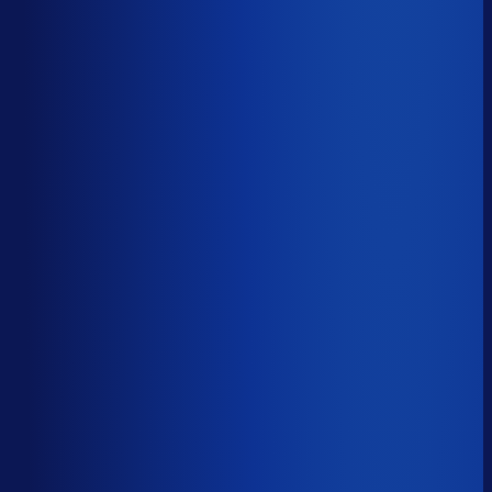
50.2%
Median
68.2%
Top 25%
78.6%
Volledig besteld
?
72.6%
Onderste 25%
60.5%
Median
72.6%
Top 25%
85.5%
Handmatige inkoopbeslissingen (jaarlijks)
?
12.3k
Top 25%
6.1k
Median
12.3k
Onderste 25%
27.6k