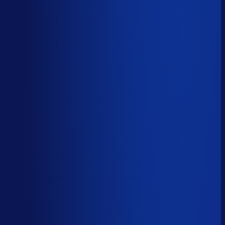
Spoed- en noodorders afhandelen
Menselijk
Leveranciers­communicatie en escalaties
Menselijk
59
%
automatiseerbaar
Tijdverdeling demand planner
Gebaseerd op 40 uur per week, verdeeld over 46 taken
Automatiseerbaar
59
%
(
24
uur/week
)