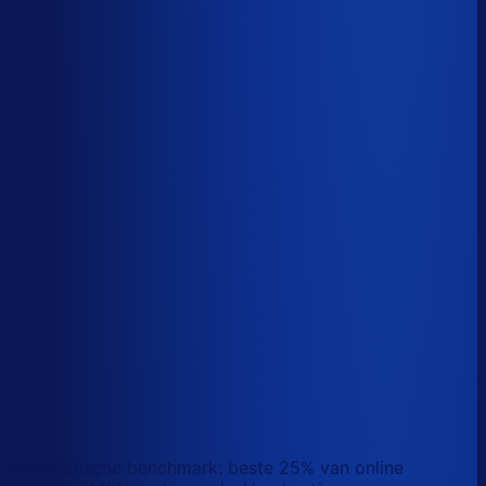
Sander van den Broek
Co-founder, Optiply
Wat doet AI vandaag al waar Excel op stuk loopt?
We analyseerden
500+ vacatures
en splitsten de
demand-planner-rol op in
46 taken
. Zo zie je precies
wat AI vandaag al van je team overneemt.
Laat zien waar AI werk overneemt
Automatische benchmark: beste 25% van online