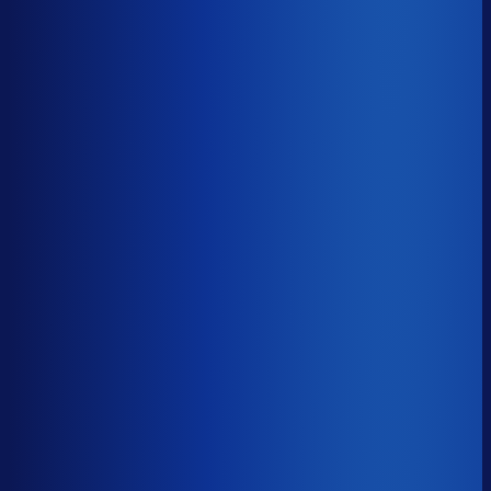
Benchmark voor Kramp
soortgelijke supply chain complexity
Omlooptijd
?
Benchmark voor Kramp
62d
Top 25%
≤ 43d
Verschil
−19d
Hoe sneller je voorraad draait, hoe minder kapitaal er
vastligt. 15 dagen minder omloop scheelt gemiddeld 25-
30% aan werkkapitaal.
Omlooptijd
?
Hoe sneller je voorraad draait, hoe minder kapitaal er
vastligt. 15 dagen minder omloop scheelt gemiddeld 25-
30% aan werkkapitaal.
62d
≤ 43d