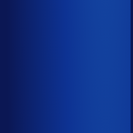
51.6%
Median
68.4%
Top 25%
79.6%
Volledig besteld
?
69.8%
Onderste 25%
57.2%
Median
69.8%
Top 25%
82.4%
Handmatige inkoopbeslissingen (jaarlijks)
?
11.7k
Top 25%
5.8k
Median
11.7k
Onderste 25%
25.3k