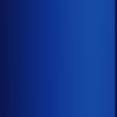
≤ 15.9%
Verschil
−7.4pp
Op een voorraadwaarde van €500K is 15,8
procentpunten minder dode voorraad goed voor ~€79K
aan kapitaal dat weer gaat werken.
Dode voorraad
?
Op een voorraadwaarde van €500K is 15,8
procentpunten minder dode voorraad goed voor ~€79K
aan kapitaal dat weer gaat werken.
23.3%
≤ 15.9%
−7.4pp
Bijna de helft van de Nederlandse webshops zit op
meer dan 25% dode voorraad.
*Op basis van 44
miljoen+ inkoopbeslissingen. Dode voorraad is voorraad
die 2+ jaar stilstaat.