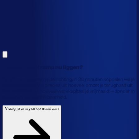
Alles hierboven is gebaseerd op benchmarks en supply-
chain-profielen. Koppel je eigen voorraaddata en we
laten precies zien waar je geld vastzit en hoe je het
vrijmaakt.
Vraag je analyse op maat aan
Laat je gegevens achter en we laten je zien wat
voorraadautomatisering jou precies oplevert.
Hoeveel laat Kramp nu liggen?
Benchmarks geven je de richting. In 30 minuten koppelen we je
data en rekenen we precies uit: hoeveel omzet je terughaalt uit
nee-verkopen, en hoeveel werkkapitaal je vrijmaakt — zonder in
te leveren op beschikbaarheid.
Vraag je analyse op maat aan