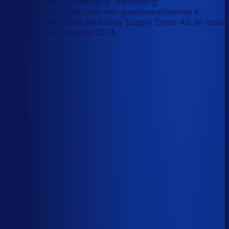
retailers, 44M+ orderregels. Handmatig:
branchegemiddelde voor niet-geautomatiseerde e-
commerce. Bronnen: McKinsey Supply Chain 4.0 en retail
inventory benchmarks, 2024.
Korte-termijn vraagforecasting
Automatiseerbaar
Forecasts bijstellen voor promoties
Automatiseerbaar
Omloopsnelheid optimaliseren
AI-augmented