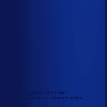
Wiebe Konter
Co-founder, Optiply
Dit is wat er gebeurt wanneer
inkopers wel op AI en automatisering
vertrouwen.