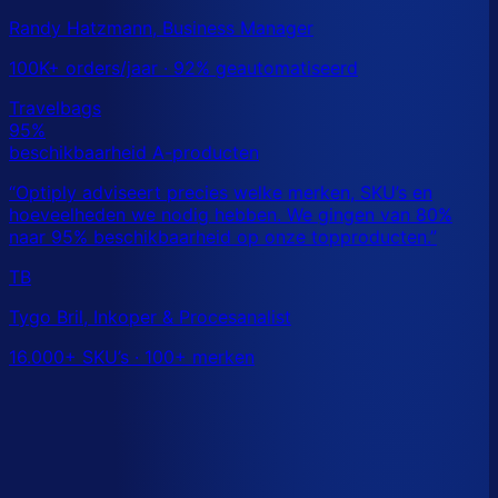
Randy Hatzmann, Business Manager
100K+ orders/jaar · 92% geautomatiseerd
TB
Tygo Bril, Inkoper & Procesanalist
16.000+ SKU’s · 100+ merken
Dit is een benchmark. Benieuwd wat
jouw
echte data
laat zien?