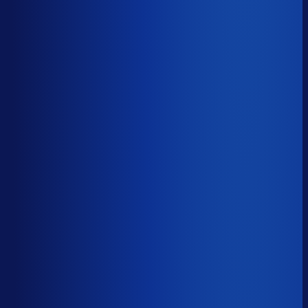
5 van de 8 forecasting-taken
Waarom zou je tijd verspillen aan het analyseren van
historische data, korte-termijn forecasts en last-minute
bijbestellen voor promoties en seizoenen als het ook
automatisch kan
?
De best-presterende inkopers
bestellen automatisch de juiste hoeveelheden bij de
beste leveranciers, ook tijdens piekseizoenen en
marketingcampagnes.
Op tijd besteld
?
68.4%
Onderste 25%