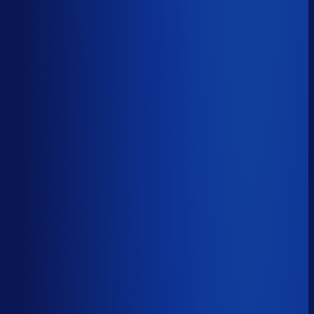
Productbeschikbaarheid
85
%
Omloopsnelheid
79
d
Geautomatiseerde inkoop
55
%
Voorraadratio
2.80
×