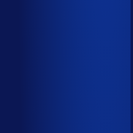
AI handelt het end-to-end af
AI-augmented
26
%
(
10
uur/week
)
AI ondersteunt menselijke beslissingen
Menselijk
15
%
(
6
uur/week
)
Menselijk oordeel vereist
Download het volledige PDF-rapport
Elke taak, elke categorie — met het
automatiseringsoordeel erbij.
Alle 46 taken, individueel beoordeeld
7 categorieën, met uren per week
Direct te delen met je team