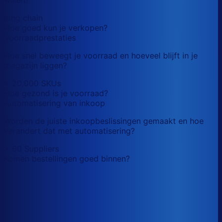
long chain
Hoe goed kun je verkopen?
Voorraadprestaties
Hoe snel beweegt je voorraad en hoeveel blijft in je
magazijn liggen?
> 20,000 SKUs
Hoe gezond is je voorraad?
Automatisering van inkoop
Worden de juiste inkoopbeslissingen gemaakt en hoe
verandert dat met automatisering?
> 60 Suppliers
Komen bestellingen goed binnen?