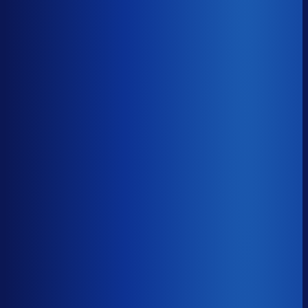
8× meer omzet
Servicegraad
?
92.7%
Onderste 25%
87.5%
Median
92.7%
Top 25%
95.4%