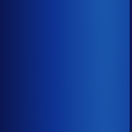
Gemiste omzet
?
€53.2k
Top 25%
€27.2k
Median
€53.2k
Onderste 25%
€130.1k
Brutomarge
?
46.1%
Onderste 25%
37.0%
Median
46.1%
Top 25%
59.7%