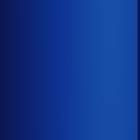
−19d
Voorraadratio
?
Benchmark voor Kramp
1.32×
Top 25%
≤ 0.75×
Verschil
−0.57×
Hoeveel voorraadtijd je hebt, oftewel je omloopsnelheid
ten opzichte van je bestelritme. Formule: omlooptijd /
bestelritme.
Voorraadratio
?
Hoeveel voorraadtijd je hebt, oftewel je omloopsnelheid
ten opzichte van je bestelritme. Formule: omlooptijd /
bestelritme.
1.32×
≤ 0.75×
−0.57×
Dode voorraad
?
Benchmark voor Kramp
23.3%
Top 25%