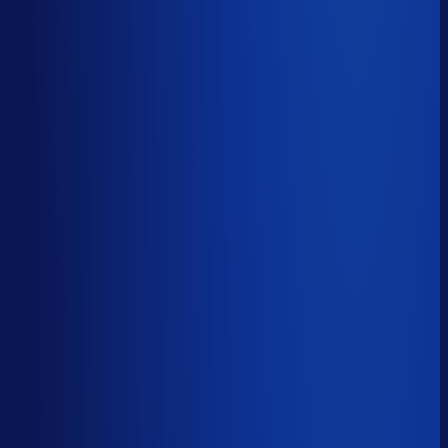
Productbeschikbaarheid
94
%
Omloopsnelheid
40
d
Geautomatiseerde inkoop
82
%
Voorraadratio
0.91
×
Je inkopers zijn druk,
maar niet met het juiste werk