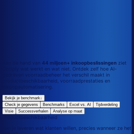
S
Kort
dag
M
Gemengd
mix
L
Lang
maand
Aan de hand van
44 miljoen+ inkoopbeslissingen
ziet
Optiply wat werkt en wat niet. Ontdek zelf hoe AI-
gedreven voorraadbeheer het verschil maakt in
productbeschikbaarheid, voorraadprestaties en
inkoopautomatisering.
Bekijk je benchmark
↓
Check je gegevens
Benchmarks
Excel vs. AI
Tijdverdeling
Visie
Successverhalen
Analyse op maat
Productbeschikbaarheid
Kun je leveren wat klanten willen, precies wanneer ze het
willen?