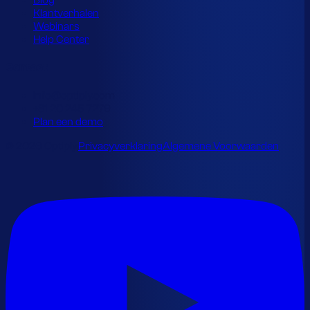
Blog
Klantverhalen
Webinars
Help Center
Contact
info@optiply.com
+31 20 245 7279
Plan een demo
© 2026 Optiply.
Privacyverklaring
Algemene Voorwaarden