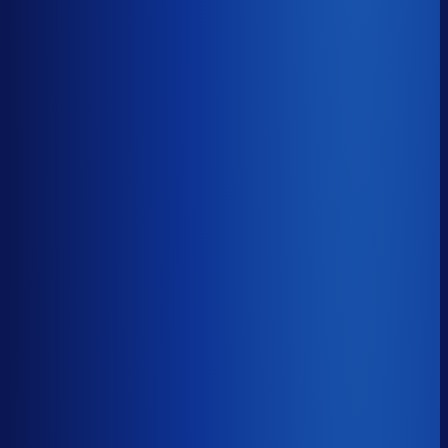
Benchmark voor Leapp
soortgelijke supply chain complexity
Omlooptijd
?
Benchmark voor Leapp
64d
Top 25%
≤ 44d
Verschil
−20d
Hoe sneller je voorraad draait, hoe minder kapitaal er
vastligt. 15 dagen minder omloop scheelt gemiddeld 25-
30% aan werkkapitaal.
Omlooptijd
?
Hoe sneller je voorraad draait, hoe minder kapitaal er
vastligt. 15 dagen minder omloop scheelt gemiddeld 25-
30% aan werkkapitaal.
64d
≤ 44d