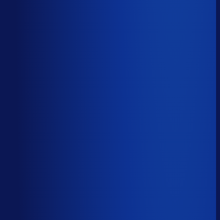
Productbeschikbaarheid
96
%
Omloopsnelheid
41
d
Geautomatiseerde inkoop
76
%
Voorraadratio
0.71
×
Je inkopers zijn druk,
maar niet met het juiste werk