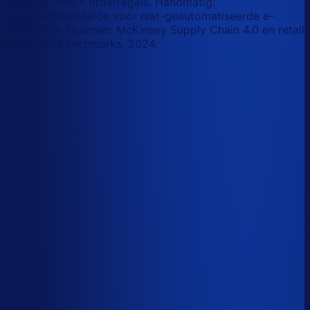
retailers, 44M+ orderregels. Handmatig:
branchegemiddelde voor niet-geautomatiseerde e-
commerce. Bronnen: McKinsey Supply Chain 4.0 en retail
inventory benchmarks, 2024.
Korte-termijn vraagforecasting
Automatiseerbaar
Forecasts bijstellen voor promoties
Automatiseerbaar
Omloopsnelheid optimaliseren
AI-augmented