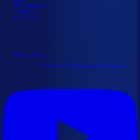
Blog
Klantverhalen
Webinars
Help Center
Contact
info@optiply.com
+31 20 245 7279
Plan een demo
© 2026 Optiply.
Privacyverklaring
Algemene Voorwaarden