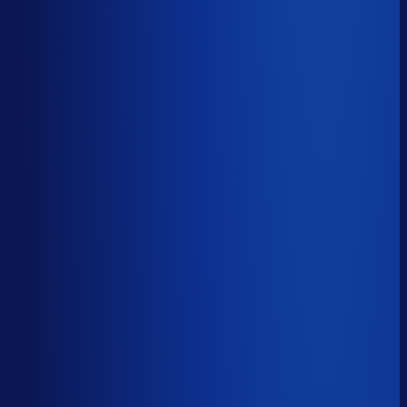
Productbeschikbaarheid
90
%
Omloopsnelheid
85
d
Geautomatiseerde inkoop
49
%
Voorraadratio
2.00
×