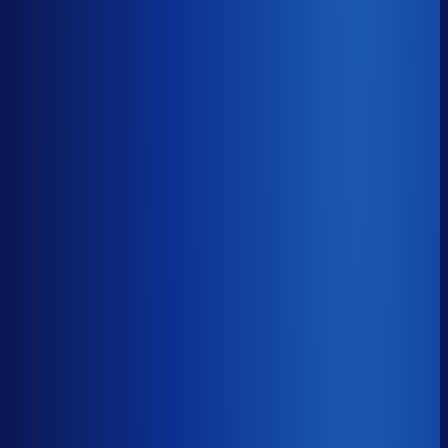
8× meer omzet
Servicegraad
?
94.3%
Onderste 25%
90.1%
Median
94.3%
Top 25%
96.5%