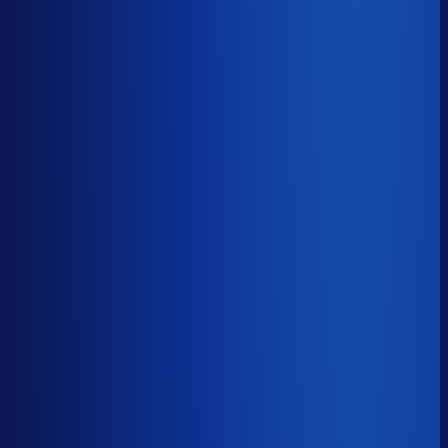
≤ 14.5%
Verschil
−4.2pp
Op een voorraadwaarde van €500K is 15,8
procentpunten minder dode voorraad goed voor ~€79K
aan kapitaal dat weer gaat werken.
Dode voorraad
?
Op een voorraadwaarde van €500K is 15,8
procentpunten minder dode voorraad goed voor ~€79K
aan kapitaal dat weer gaat werken.
18.7%
≤ 14.5%
−4.2pp
Bijna de helft van de Nederlandse webshops zit op
meer dan 25% dode voorraad.
*Op basis van 44
miljoen+ inkoopbeslissingen. Dode voorraad is voorraad
die 2+ jaar stilstaat.