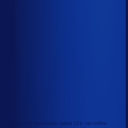
Sander van den Broek
Co-founder, Optiply
Wat doet AI vandaag al waar Excel op stuk loopt?
We analyseerden
500+ vacatures
en splitsten de
demand-planner-rol op in
46 taken
. Zo zie je precies
wat AI vandaag al van je team overneemt.
Laat zien waar AI werk overneemt
Automatische benchmark: beste 25% van online