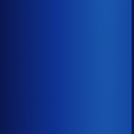
Gemiste omzet
?
€31.8k
Top 25%
€16.1k
Median
€31.8k
Onderste 25%
€104.4k
Brutomarge
?
46.8%
Onderste 25%
37.9%
Median
46.8%
Top 25%
61.4%