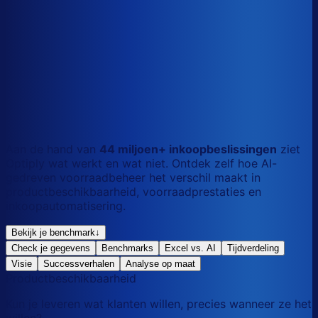
S
Kort
dag
M
Gemengd
mix
L
Lang
maand
Aan de hand van
44 miljoen+ inkoopbeslissingen
ziet
Optiply wat werkt en wat niet. Ontdek zelf hoe AI-
gedreven voorraadbeheer het verschil maakt in
productbeschikbaarheid, voorraadprestaties en
inkoopautomatisering.
Bekijk je benchmark
↓
Check je gegevens
Benchmarks
Excel vs. AI
Tijdverdeling
Visie
Successverhalen
Analyse op maat
Productbeschikbaarheid
Kun je leveren wat klanten willen, precies wanneer ze het
willen?