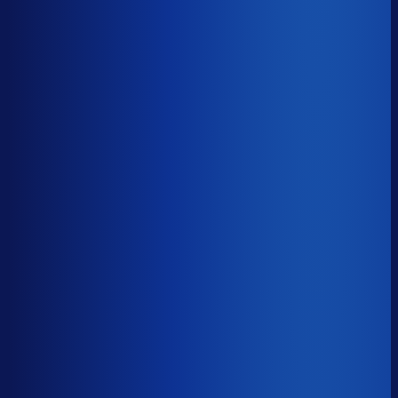
−20d
Voorraadratio
?
Benchmark voor Leapp
1.11×
Top 25%
≤ 0.63×
Verschil
−0.49×
Hoeveel voorraadtijd je hebt, oftewel je omloopsnelheid
ten opzichte van je bestelritme. Formule: omlooptijd /
bestelritme.
Voorraadratio
?
Hoeveel voorraadtijd je hebt, oftewel je omloopsnelheid
ten opzichte van je bestelritme. Formule: omlooptijd /
bestelritme.
1.11×
≤ 0.63×
−0.49×
Dode voorraad
?
Benchmark voor Leapp
18.7%
Top 25%