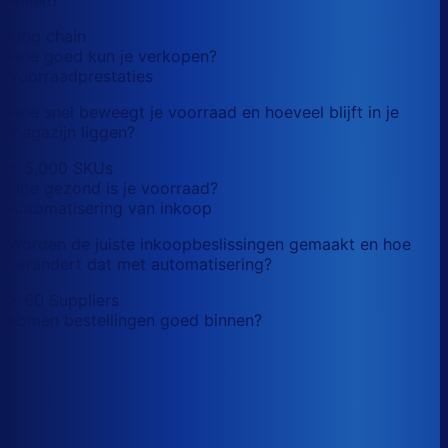
long chain
Hoe goed kun je verkopen?
Voorraadprestaties
Hoe snel beweegt je voorraad en hoeveel blijft in je
magazijn liggen?
< 5,000 SKUs
Hoe gezond is je voorraad?
Automatisering van inkoop
Worden de juiste inkoopbeslissingen gemaakt en hoe
verandert dat met automatisering?
> 60 Suppliers
Komen bestellingen goed binnen?