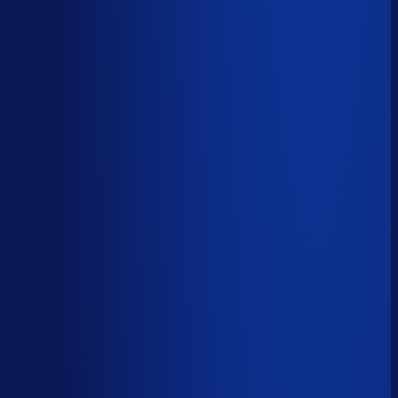
Spoed- en noodorders afhandelen
Menselijk
Leveranciers­communicatie en escalaties
Menselijk
59
%
automatiseerbaar
Tijdverdeling demand planner
Gebaseerd op 40 uur per week, verdeeld over 46 taken
Automatiseerbaar
59
%
(
24
uur/week
)