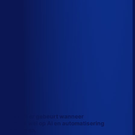
Wiebe Konter
Co-founder, Optiply
Dit is wat er gebeurt wanneer
inkopers wel op AI en automatisering
vertrouwen.