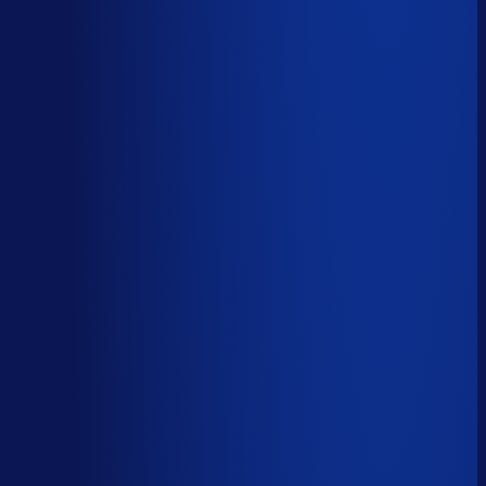
AI handelt het end-to-end af
AI-augmented
26
%
(
10
uur/week
)
AI ondersteunt menselijke beslissingen
Menselijk
15
%
(
6
uur/week
)
Menselijk oordeel vereist
Download het volledige PDF-rapport
Elke taak, elke categorie — met het
automatiseringsoordeel erbij.
Alle 46 taken, individueel beoordeeld
7 categorieën, met uren per week
Direct te delen met je team