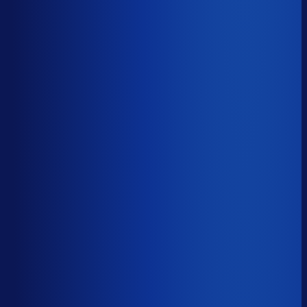
5 van de 8 forecasting-taken
Waarom zou je tijd verspillen aan het analyseren van
historische data, korte-termijn forecasts en last-minute
bijbestellen voor promoties en seizoenen als het ook
automatisch kan
?
De best-presterende inkopers
bestellen automatisch de juiste hoeveelheden bij de
beste leveranciers, ook tijdens piekseizoenen en
marketingcampagnes.
Op tijd besteld
?
65.9%
Onderste 25%