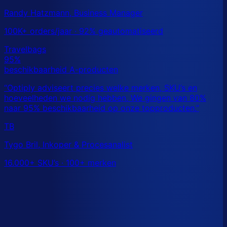
Randy Hatzmann, Business Manager
100K+ orders/jaar · 92% geautomatiseerd
TB
Tygo Bril, Inkoper & Procesanalist
16.000+ SKU’s · 100+ merken
Dit is een benchmark. Benieuwd wat
jouw
echte data
laat zien?