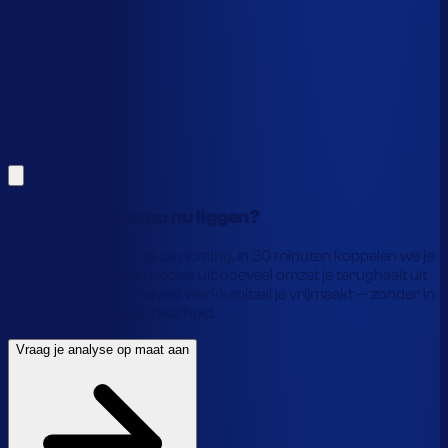
Alles hierboven is gebaseerd op benchmarks en supply-
chain-profielen. Koppel je eigen voorraaddata en we
laten precies zien waar je geld vastzit en hoe je het
vrijmaakt.
Vraag je analyse op maat aan
Laat je gegevens achter en we laten je zien wat
voorraadautomatisering jou precies oplevert.
Hoeveel laat Leapp nu liggen?
Benchmarks geven je de richting. In 30 minuten koppelen we je
data en rekenen we precies uit: hoeveel omzet je terughaalt uit
nee-verkopen, en hoeveel werkkapitaal je vrijmaakt — zonder in
te leveren op beschikbaarheid.
Vraag je analyse op maat aan