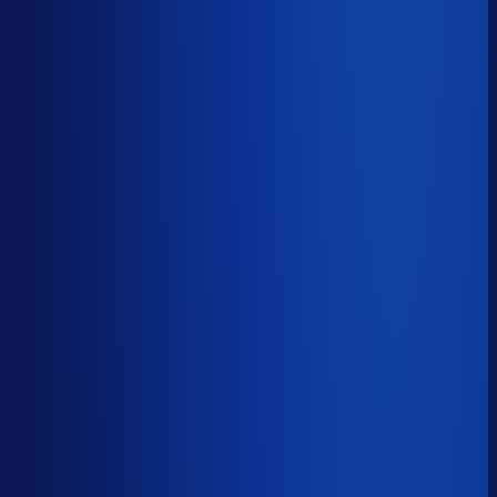
49.8%
Median
65.9%
Top 25%
78.3%
Volledig besteld
?
66.9%
Onderste 25%
53.8%
Median
66.9%
Top 25%
78.9%
Handmatige inkoopbeslissingen (jaarlijks)
?
2.7k
Top 25%
1.2k
Median
2.7k
Onderste 25%
8.0k