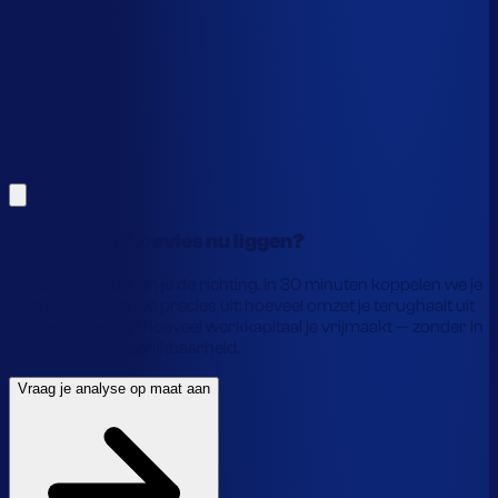
Alles hierboven is gebaseerd op benchmarks en supply-
chain-profielen. Koppel je eigen voorraaddata en we
laten precies zien waar je geld vastzit en hoe je het
vrijmaakt.
Vraag je analyse op maat aan
Laat je gegevens achter en we laten je zien wat
voorraadautomatisering jou precies oplevert.
Hoeveel laat Loavies nu liggen?
Benchmarks geven je de richting. In 30 minuten koppelen we je
data en rekenen we precies uit: hoeveel omzet je terughaalt uit
nee-verkopen, en hoeveel werkkapitaal je vrijmaakt — zonder in
te leveren op beschikbaarheid.
Vraag je analyse op maat aan