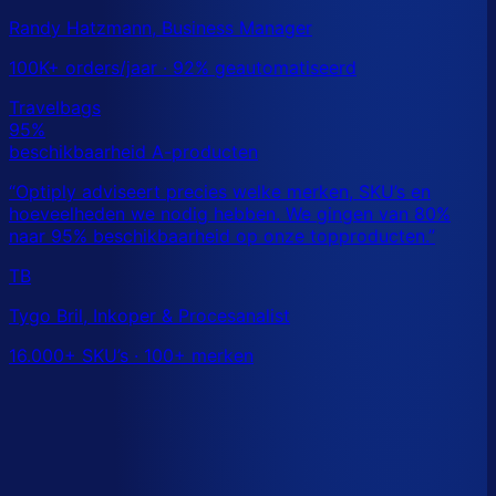
Randy Hatzmann, Business Manager
100K+ orders/jaar · 92% geautomatiseerd
TB
Tygo Bril, Inkoper & Procesanalist
16.000+ SKU’s · 100+ merken
Dit is een benchmark. Benieuwd wat
jouw
echte data
laat zien?