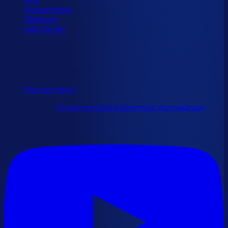
Blog
Klantverhalen
Webinars
Help Center
Contact
info@optiply.com
+31 20 245 7279
Plan een demo
© 2026 Optiply.
Privacyverklaring
Algemene Voorwaarden