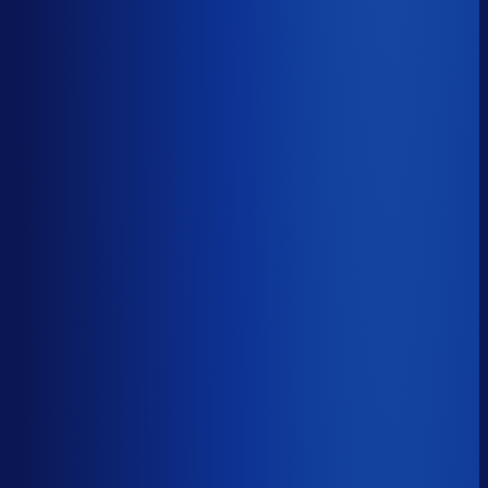
5 van de 8 forecasting-taken
Waarom zou je tijd verspillen aan het analyseren van
historische data, korte-termijn forecasts en last-minute
bijbestellen voor promoties en seizoenen als het ook
automatisch kan
?
De best-presterende inkopers
bestellen automatisch de juiste hoeveelheden bij de
beste leveranciers, ook tijdens piekseizoenen en
marketingcampagnes.
Op tijd besteld
?
68.4%
Onderste 25%