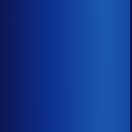
8× meer omzet
Servicegraad
?
92.7%
Onderste 25%
87.5%
Median
92.7%
Top 25%
95.4%