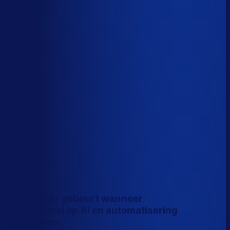
Wiebe Konter
Co-founder, Optiply
Dit is wat er gebeurt wanneer
inkopers wel op AI en automatisering
vertrouwen.