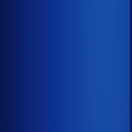
−19d
Voorraadratio
?
Benchmark voor Loavies
1.32×
Top 25%
≤ 0.75×
Verschil
−0.57×
Hoeveel voorraadtijd je hebt, oftewel je omloopsnelheid
ten opzichte van je bestelritme. Formule: omlooptijd /
bestelritme.
Voorraadratio
?
Hoeveel voorraadtijd je hebt, oftewel je omloopsnelheid
ten opzichte van je bestelritme. Formule: omlooptijd /
bestelritme.
1.32×
≤ 0.75×
−0.57×
Dode voorraad
?
Benchmark voor Loavies
23.3%
Top 25%