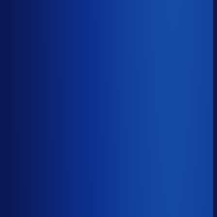
≤ 15.9%
Verschil
−7.4pp
Op een voorraadwaarde van €500K is 15,8
procentpunten minder dode voorraad goed voor ~€79K
aan kapitaal dat weer gaat werken.
Dode voorraad
?
Op een voorraadwaarde van €500K is 15,8
procentpunten minder dode voorraad goed voor ~€79K
aan kapitaal dat weer gaat werken.
23.3%
≤ 15.9%
−7.4pp
Bijna de helft van de Nederlandse webshops zit op
meer dan 25% dode voorraad.
*Op basis van 44
miljoen+ inkoopbeslissingen. Dode voorraad is voorraad
die 2+ jaar stilstaat.