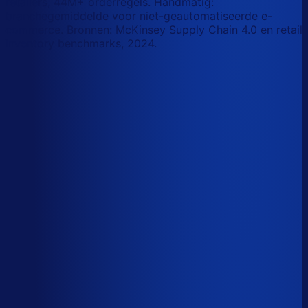
retailers, 44M+ orderregels. Handmatig:
branchegemiddelde voor niet-geautomatiseerde e-
commerce. Bronnen: McKinsey Supply Chain 4.0 en retail
inventory benchmarks, 2024.
Korte-termijn vraagforecasting
Automatiseerbaar
Forecasts bijstellen voor promoties
Automatiseerbaar
Omloopsnelheid optimaliseren
AI-augmented