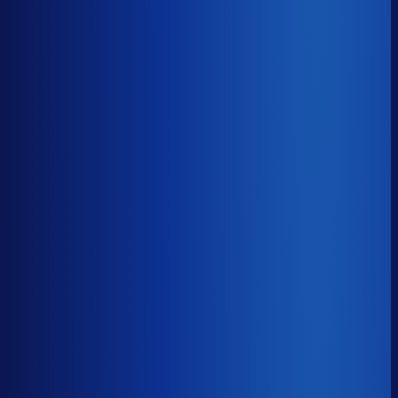
Gemiste omzet
?
€53.2k
Top 25%
€27.2k
Median
€53.2k
Onderste 25%
€130.1k
Brutomarge
?
46.1%
Onderste 25%
37.0%
Median
46.1%
Top 25%
59.7%