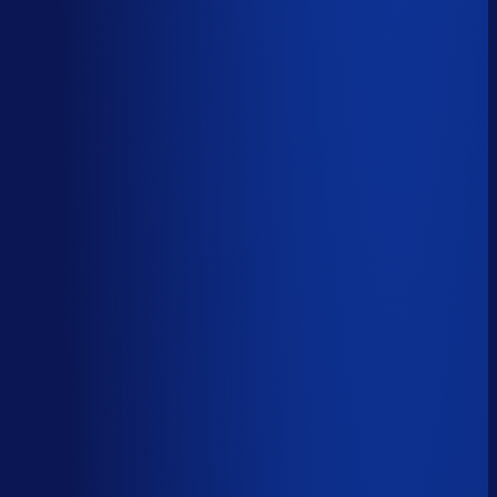
Spoed- en noodorders afhandelen
Menselijk
Leveranciers­communicatie en escalaties
Menselijk
59
%
automatiseerbaar
Tijdverdeling demand planner
Gebaseerd op 40 uur per week, verdeeld over 46 taken
Automatiseerbaar
59
%
(
24
uur/week
)