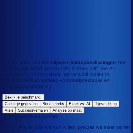
S
Kort
dag
M
Gemengd
mix
L
Lang
maand
Aan de hand van
44 miljoen+ inkoopbeslissingen
ziet
Optiply wat werkt en wat niet. Ontdek zelf hoe AI-
gedreven voorraadbeheer het verschil maakt in
productbeschikbaarheid, voorraadprestaties en
inkoopautomatisering.
Bekijk je benchmark
↓
Check je gegevens
Benchmarks
Excel vs. AI
Tijdverdeling
Visie
Successverhalen
Analyse op maat
Productbeschikbaarheid
Kun je leveren wat klanten willen, precies wanneer ze het
willen?