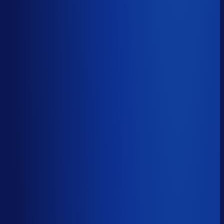
Productbeschikbaarheid
85
%
Omloopsnelheid
79
d
Geautomatiseerde inkoop
55
%
Voorraadratio
2.80
×