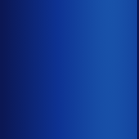
Benchmark voor Loavies
soortgelijke supply chain complexity
Omlooptijd
?
Benchmark voor Loavies
62d
Top 25%
≤ 43d
Verschil
−19d
Hoe sneller je voorraad draait, hoe minder kapitaal er
vastligt. 15 dagen minder omloop scheelt gemiddeld 25-
30% aan werkkapitaal.
Omlooptijd
?
Hoe sneller je voorraad draait, hoe minder kapitaal er
vastligt. 15 dagen minder omloop scheelt gemiddeld 25-
30% aan werkkapitaal.
62d
≤ 43d