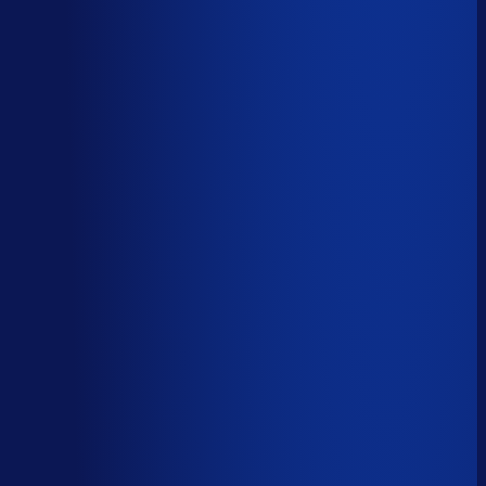
AI handelt het end-to-end af
AI-augmented
26
%
(
10
uur/week
)
AI ondersteunt menselijke beslissingen
Menselijk
15
%
(
6
uur/week
)
Menselijk oordeel vereist
Download het volledige PDF-rapport
Elke taak, elke categorie — met het
automatiseringsoordeel erbij.
Alle 46 taken, individueel beoordeeld
7 categorieën, met uren per week
Direct te delen met je team