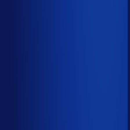
Productbeschikbaarheid
94
%
Omloopsnelheid
40
d
Geautomatiseerde inkoop
82
%
Voorraadratio
0.91
×
Je inkopers zijn druk,
maar niet met het juiste werk