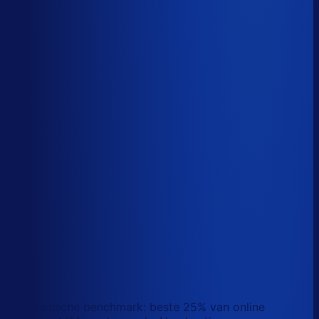
Sander van den Broek
Co-founder, Optiply
Wat doet AI vandaag al waar Excel op stuk loopt?
We analyseerden
500+ vacatures
en splitsten de
demand-planner-rol op in
46 taken
. Zo zie je precies
wat AI vandaag al van je team overneemt.
Laat zien waar AI werk overneemt
Automatische benchmark: beste 25% van online