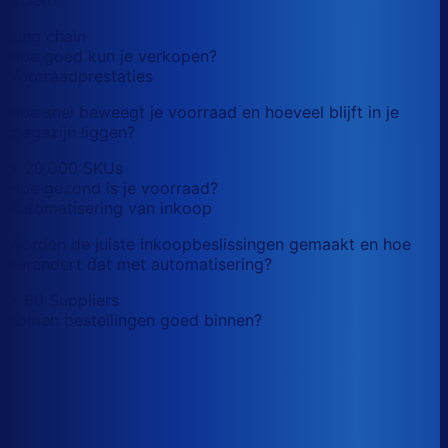
long chain
Hoe goed kun je verkopen?
Voorraadprestaties
Hoe snel beweegt je voorraad en hoeveel blijft in je
magazijn liggen?
> 20,000 SKUs
Hoe gezond is je voorraad?
Automatisering van inkoop
Worden de juiste inkoopbeslissingen gemaakt en hoe
verandert dat met automatisering?
> 60 Suppliers
Komen bestellingen goed binnen?