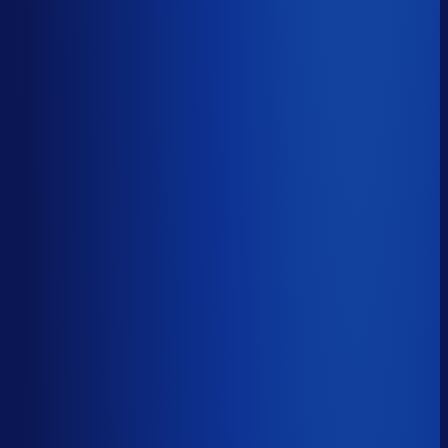
51.6%
Median
68.4%
Top 25%
79.6%
Volledig besteld
?
69.8%
Onderste 25%
57.2%
Median
69.8%
Top 25%
82.4%
Handmatige inkoopbeslissingen (jaarlijks)
?
11.7k
Top 25%
5.8k
Median
11.7k
Onderste 25%
25.3k