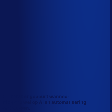
Wiebe Konter
Co-founder, Optiply
Dit is wat er gebeurt wanneer
inkopers wel op AI en automatisering
vertrouwen.