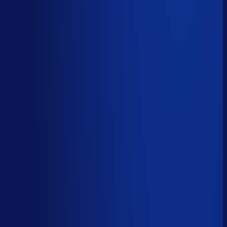
AI handelt het end-to-end af
AI-augmented
26
%
(
10
uur/week
)
AI ondersteunt menselijke beslissingen
Menselijk
15
%
(
6
uur/week
)
Menselijk oordeel vereist
Download het volledige PDF-rapport
Elke taak, elke categorie — met het
automatiseringsoordeel erbij.
Alle 46 taken, individueel beoordeeld
7 categorieën, met uren per week
Direct te delen met je team