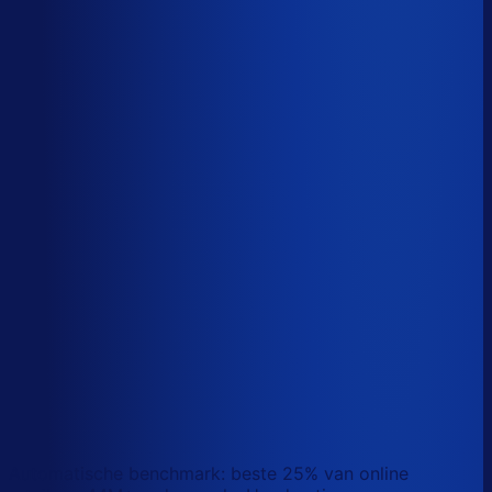
Sander van den Broek
Co-founder, Optiply
Wat doet AI vandaag al waar Excel op stuk loopt?
We analyseerden
500+ vacatures
en splitsten de
demand-planner-rol op in
46 taken
. Zo zie je precies
wat AI vandaag al van je team overneemt.
Laat zien waar AI werk overneemt
Automatische benchmark: beste 25% van online