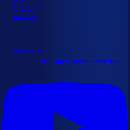
Blog
Klantverhalen
Webinars
Help Center
Contact
info@optiply.com
+31 20 245 7279
Plan een demo
© 2026 Optiply.
Privacyverklaring
Algemene Voorwaarden