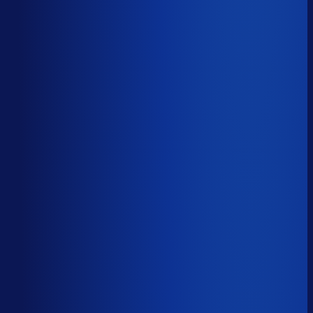
Productbeschikbaarheid
84
%
Omloopsnelheid
72
d
Geautomatiseerde inkoop
58
%
Voorraadratio
2.85
×