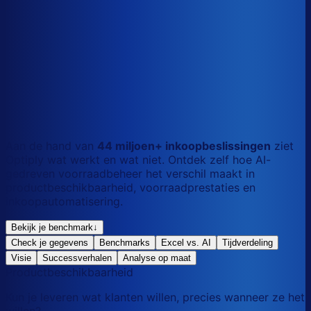
S
Kort
dag
M
Gemengd
mix
L
Lang
maand
Aan de hand van
44 miljoen+ inkoopbeslissingen
ziet
Optiply wat werkt en wat niet. Ontdek zelf hoe AI-
gedreven voorraadbeheer het verschil maakt in
productbeschikbaarheid, voorraadprestaties en
inkoopautomatisering.
Bekijk je benchmark
↓
Check je gegevens
Benchmarks
Excel vs. AI
Tijdverdeling
Visie
Successverhalen
Analyse op maat
Productbeschikbaarheid
Kun je leveren wat klanten willen, precies wanneer ze het
willen?