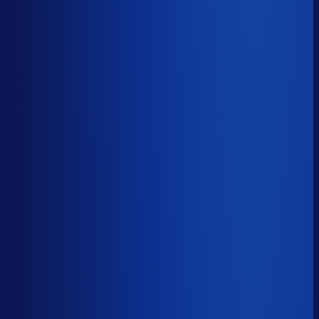
48.9%
Median
65.4%
Top 25%
78.7%
Volledig besteld
?
71.2%
Onderste 25%
59.1%
Median
71.2%
Top 25%
83.9%
Handmatige inkoopbeslissingen (jaarlijks)
?
5.1k
Top 25%
2.6k
Median
5.1k
Onderste 25%
15.9k