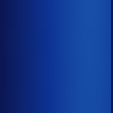
−15d
Voorraadratio
?
Benchmark voor MAAS
1.80×
Top 25%
≤ 1.11×
Verschil
−0.69×
Hoeveel voorraadtijd je hebt, oftewel je omloopsnelheid
ten opzichte van je bestelritme. Formule: omlooptijd /
bestelritme.
Voorraadratio
?
Hoeveel voorraadtijd je hebt, oftewel je omloopsnelheid
ten opzichte van je bestelritme. Formule: omlooptijd /
bestelritme.
1.80×
≤ 1.11×
−0.69×
Dode voorraad
?
Benchmark voor MAAS
31.0%
Top 25%