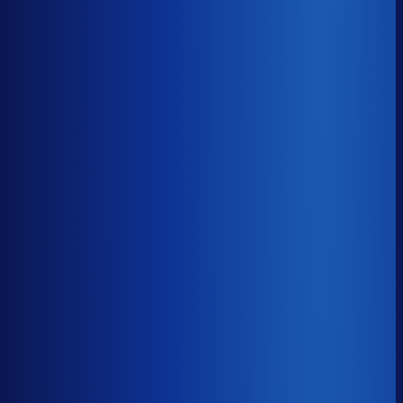
8× meer omzet
Servicegraad
?
88.8%
Onderste 25%
82.1%
Median
88.8%
Top 25%
93.5%