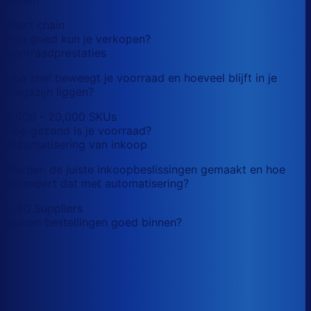
short chain
Hoe goed kun je verkopen?
Voorraadprestaties
Hoe snel beweegt je voorraad en hoeveel blijft in je
magazijn liggen?
5,000 - 20,000 SKUs
Hoe gezond is je voorraad?
Automatisering van inkoop
Worden de juiste inkoopbeslissingen gemaakt en hoe
verandert dat met automatisering?
> 60 Suppliers
Komen bestellingen goed binnen?