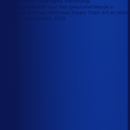
retailers, 44M+ orderregels. Handmatig:
branchegemiddelde voor niet-geautomatiseerde e-
commerce. Bronnen: McKinsey Supply Chain 4.0 en retail
inventory benchmarks, 2024.
Korte-termijn vraagforecasting
Automatiseerbaar
Forecasts bijstellen voor promoties
Automatiseerbaar
Omloopsnelheid optimaliseren
AI-augmented