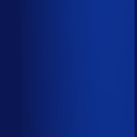
Spoed- en noodorders afhandelen
Menselijk
Leveranciers­communicatie en escalaties
Menselijk
59
%
automatiseerbaar
Tijdverdeling demand planner
Gebaseerd op 40 uur per week, verdeeld over 46 taken
Automatiseerbaar
59
%
(
24
uur/week
)