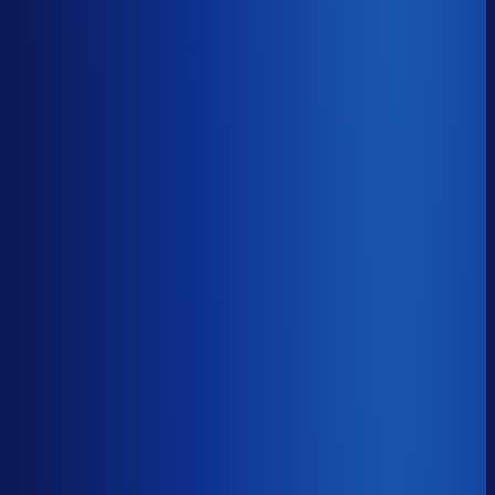
Gemiste omzet
?
€66.3k
Top 25%
€28.9k
Median
€66.3k
Onderste 25%
€148.3k
Brutomarge
?
39.4%
Onderste 25%
27.8%
Median
39.4%
Top 25%
49.5%