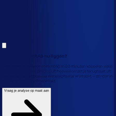
Alles hierboven is gebaseerd op benchmarks en supply-
chain-profielen. Koppel je eigen voorraaddata en we
laten precies zien waar je geld vastzit en hoe je het
vrijmaakt.
Vraag je analyse op maat aan
Laat je gegevens achter en we laten je zien wat
voorraadautomatisering jou precies oplevert.
Hoeveel laat MAAS nu liggen?
Benchmarks geven je de richting. In 30 minuten koppelen we je
data en rekenen we precies uit: hoeveel omzet je terughaalt uit
nee-verkopen, en hoeveel werkkapitaal je vrijmaakt — zonder in
te leveren op beschikbaarheid.
Vraag je analyse op maat aan