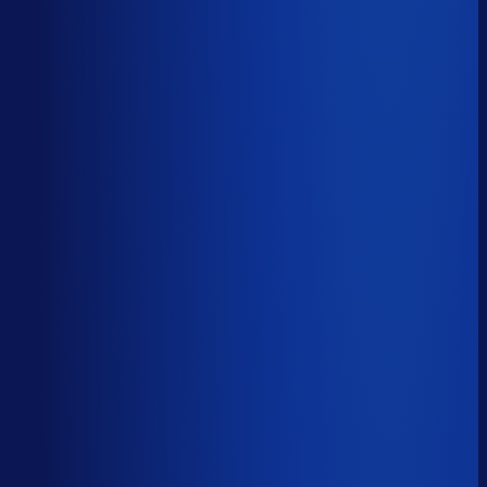
Productbeschikbaarheid
94
%
Omloopsnelheid
35
d
Geautomatiseerde inkoop
85
%
Voorraadratio
0.97
×
Je inkopers zijn druk,
maar niet met het juiste werk