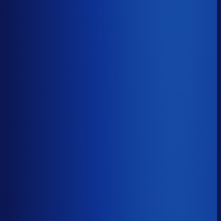
≤ 15.6%
Verschil
−15.4pp
Op een voorraadwaarde van €500K is 15,8
procentpunten minder dode voorraad goed voor ~€79K
aan kapitaal dat weer gaat werken.
Dode voorraad
?
Op een voorraadwaarde van €500K is 15,8
procentpunten minder dode voorraad goed voor ~€79K
aan kapitaal dat weer gaat werken.
31.0%
≤ 15.6%
−15.4pp
Bijna de helft van de Nederlandse webshops zit op
meer dan 25% dode voorraad.
*Op basis van 44
miljoen+ inkoopbeslissingen. Dode voorraad is voorraad
die 2+ jaar stilstaat.