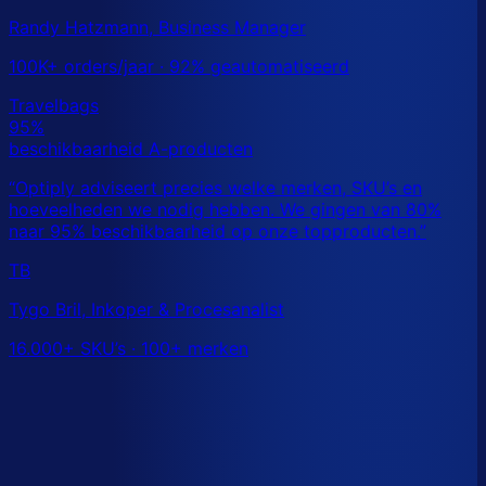
Randy Hatzmann, Business Manager
100K+ orders/jaar · 92% geautomatiseerd
TB
Tygo Bril, Inkoper & Procesanalist
16.000+ SKU’s · 100+ merken
Dit is een benchmark. Benieuwd wat
jouw
echte data
laat zien?