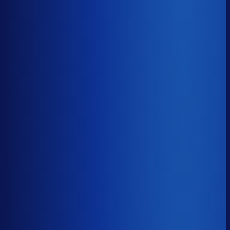
Benchmark voor MAAS
soortgelijke supply chain complexity
Omlooptijd
?
Benchmark voor MAAS
50d
Top 25%
≤ 35d
Verschil
−15d
Hoe sneller je voorraad draait, hoe minder kapitaal er
vastligt. 15 dagen minder omloop scheelt gemiddeld 25-
30% aan werkkapitaal.
Omlooptijd
?
Hoe sneller je voorraad draait, hoe minder kapitaal er
vastligt. 15 dagen minder omloop scheelt gemiddeld 25-
30% aan werkkapitaal.
50d
≤ 35d