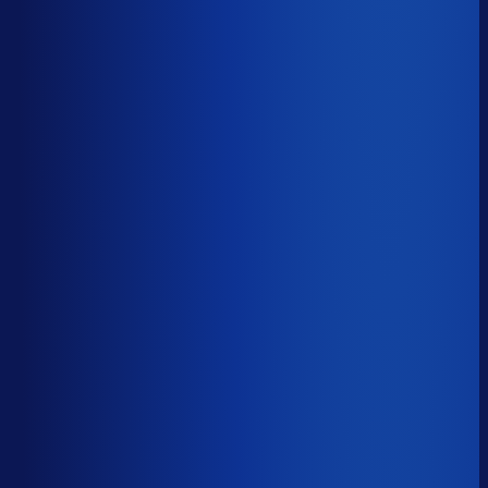
5 van de 8 forecasting-taken
Waarom zou je tijd verspillen aan het analyseren van
historische data, korte-termijn forecasts en last-minute
bijbestellen voor promoties en seizoenen als het ook
automatisch kan
?
De best-presterende inkopers
bestellen automatisch de juiste hoeveelheden bij de
beste leveranciers, ook tijdens piekseizoenen en
marketingcampagnes.
Op tijd besteld
?
65.4%
Onderste 25%