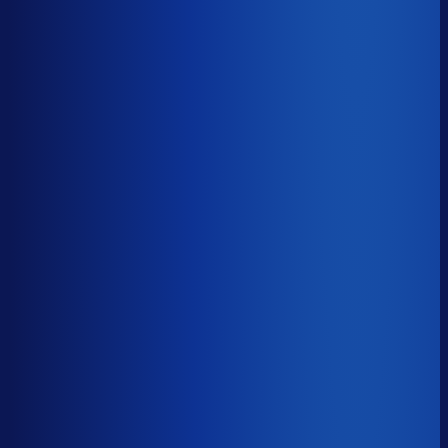
−14d
Voorraadratio
?
Benchmark voor Majestic
1.23×
Top 25%
≤ 0.79×
Verschil
−0.44×
Hoeveel voorraadtijd je hebt, oftewel je omloopsnelheid
ten opzichte van je bestelritme. Formule: omlooptijd /
bestelritme.
Voorraadratio
?
Hoeveel voorraadtijd je hebt, oftewel je omloopsnelheid
ten opzichte van je bestelritme. Formule: omlooptijd /
bestelritme.
1.23×
≤ 0.79×
−0.44×
Dode voorraad
?
Benchmark voor Majestic
26.3%
Top 25%