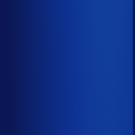
Productbeschikbaarheid
86
%
Omloopsnelheid
69
d
Geautomatiseerde inkoop
61
%
Voorraadratio
2.21
×