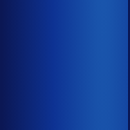
Gemiste omzet
?
€70.2k
Top 25%
€31.6k
Median
€70.2k
Onderste 25%
€153.9k
Brutomarge
?
43.6%
Onderste 25%
35.7%
Median
43.6%
Top 25%
51.7%