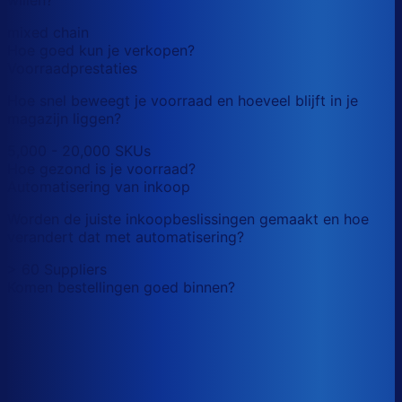
mixed chain
Hoe goed kun je verkopen?
Voorraadprestaties
Hoe snel beweegt je voorraad en hoeveel blijft in je
magazijn liggen?
5,000 - 20,000 SKUs
Hoe gezond is je voorraad?
Automatisering van inkoop
Worden de juiste inkoopbeslissingen gemaakt en hoe
verandert dat met automatisering?
> 60 Suppliers
Komen bestellingen goed binnen?