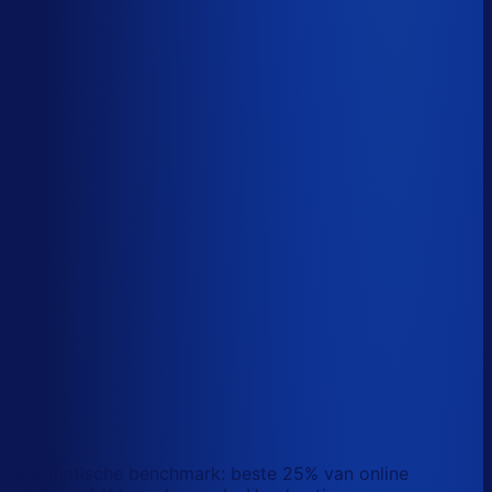
Sander van den Broek
Co-founder, Optiply
Wat doet AI vandaag al waar Excel op stuk loopt?
We analyseerden
500+ vacatures
en splitsten de
demand-planner-rol op in
46 taken
. Zo zie je precies
wat AI vandaag al van je team overneemt.
Laat zien waar AI werk overneemt
Automatische benchmark: beste 25% van online