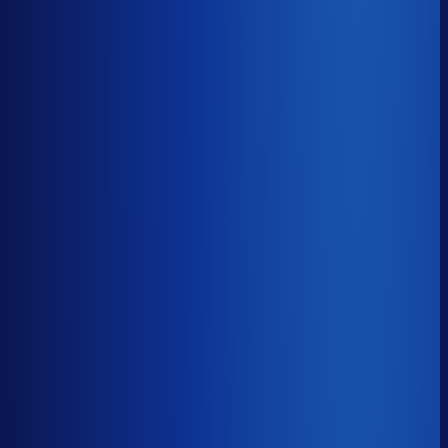
Benchmark voor Majestic
soortgelijke supply chain complexity
Omlooptijd
?
Benchmark voor Majestic
46d
Top 25%
≤ 32d
Verschil
−14d
Hoe sneller je voorraad draait, hoe minder kapitaal er
vastligt. 15 dagen minder omloop scheelt gemiddeld 25-
30% aan werkkapitaal.
Omlooptijd
?
Hoe sneller je voorraad draait, hoe minder kapitaal er
vastligt. 15 dagen minder omloop scheelt gemiddeld 25-
30% aan werkkapitaal.
46d
≤ 32d