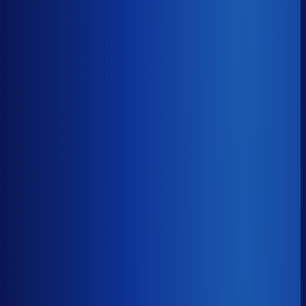
8× meer omzet
Servicegraad
?
91.2%
Onderste 25%
86.6%
Median
91.2%
Top 25%
94.3%