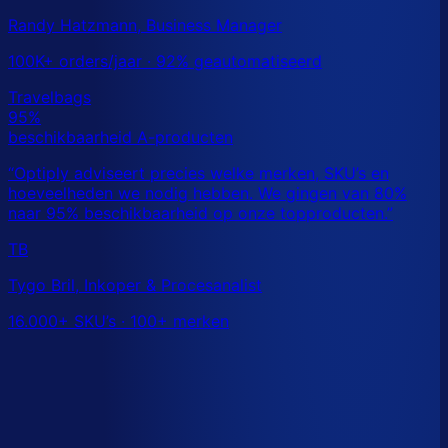
Randy Hatzmann, Business Manager
100K+ orders/jaar · 92% geautomatiseerd
TB
Tygo Bril, Inkoper & Procesanalist
16.000+ SKU’s · 100+ merken
Dit is een benchmark. Benieuwd wat
jouw
echte data
laat zien?