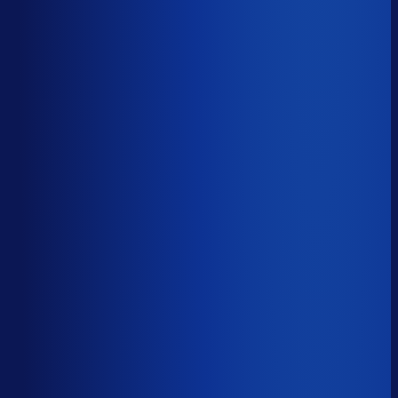
52.1%
Median
68.2%
Top 25%
81.5%
Volledig besteld
?
71.2%
Onderste 25%
60.8%
Median
71.2%
Top 25%
83.2%
Handmatige inkoopbeslissingen (jaarlijks)
?
5.6k
Top 25%
2.8k
Median
5.6k
Onderste 25%
15.2k