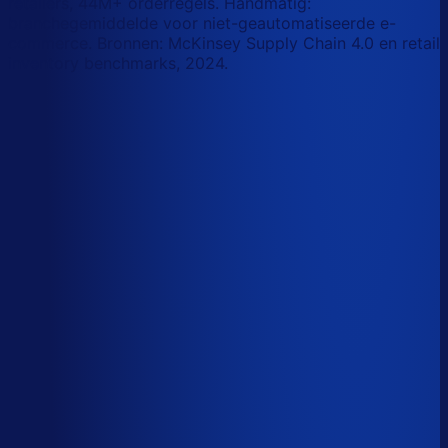
retailers, 44M+ orderregels. Handmatig:
branchegemiddelde voor niet-geautomatiseerde e-
commerce. Bronnen: McKinsey Supply Chain 4.0 en retail
inventory benchmarks, 2024.
Korte-termijn vraagforecasting
Automatiseerbaar
Forecasts bijstellen voor promoties
Automatiseerbaar
Omloopsnelheid optimaliseren
AI-augmented