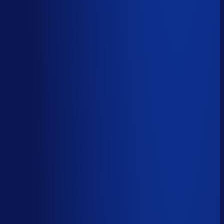
AI handelt het end-to-end af
AI-augmented
26
%
(
10
uur/week
)
AI ondersteunt menselijke beslissingen
Menselijk
15
%
(
6
uur/week
)
Menselijk oordeel vereist
Download het volledige PDF-rapport
Elke taak, elke categorie — met het
automatiseringsoordeel erbij.
Alle 46 taken, individueel beoordeeld
7 categorieën, met uren per week
Direct te delen met je team