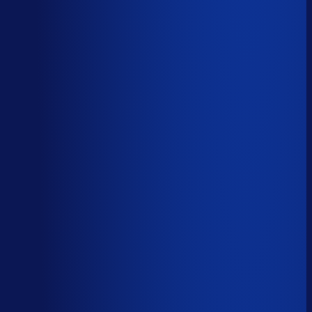
Spoed- en noodorders afhandelen
Menselijk
Leveranciers­communicatie en escalaties
Menselijk
59
%
automatiseerbaar
Tijdverdeling demand planner
Gebaseerd op 40 uur per week, verdeeld over 46 taken
Automatiseerbaar
59
%
(
24
uur/week
)