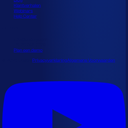
Blog
Klantverhalen
Webinars
Help Center
Contact
info@optiply.com
+31 20 245 7279
Plan een demo
© 2026 Optiply.
Privacyverklaring
Algemene Voorwaarden