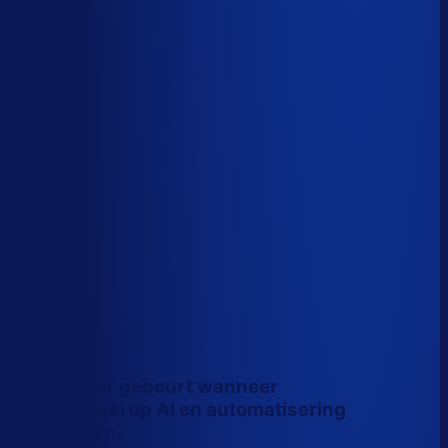
Wiebe Konter
Co-founder, Optiply
Dit is wat er gebeurt wanneer
inkopers wel op AI en automatisering
vertrouwen.