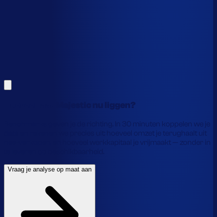
Alles hierboven is gebaseerd op benchmarks en supply-
chain-profielen. Koppel je eigen voorraaddata en we
laten precies zien waar je geld vastzit en hoe je het
vrijmaakt.
Vraag je analyse op maat aan
Laat je gegevens achter en we laten je zien wat
voorraadautomatisering jou precies oplevert.
Hoeveel laat Majestic nu liggen?
Benchmarks geven je de richting. In 30 minuten koppelen we je
data en rekenen we precies uit: hoeveel omzet je terughaalt uit
nee-verkopen, en hoeveel werkkapitaal je vrijmaakt — zonder in
te leveren op beschikbaarheid.
Vraag je analyse op maat aan