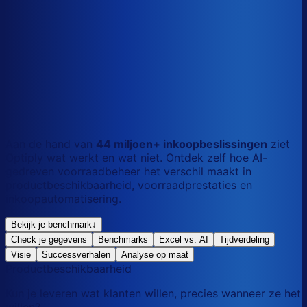
S
Kort
dag
M
Gemengd
mix
L
Lang
maand
Aan de hand van
44 miljoen+ inkoopbeslissingen
ziet
Optiply wat werkt en wat niet. Ontdek zelf hoe AI-
gedreven voorraadbeheer het verschil maakt in
productbeschikbaarheid, voorraadprestaties en
inkoopautomatisering.
Bekijk je benchmark
↓
Check je gegevens
Benchmarks
Excel vs. AI
Tijdverdeling
Visie
Successverhalen
Analyse op maat
Productbeschikbaarheid
Kun je leveren wat klanten willen, precies wanneer ze het
willen?