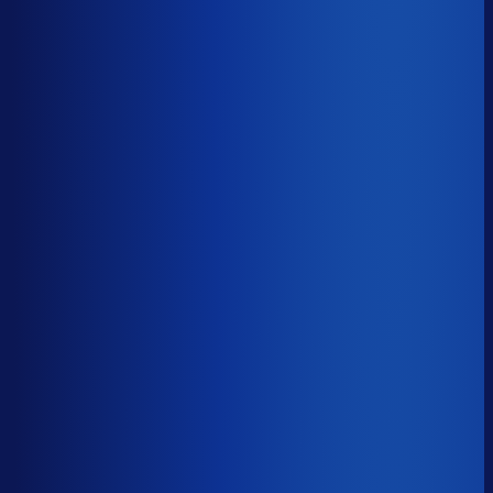
≤ 15.5%
Verschil
−10.8pp
Op een voorraadwaarde van €500K is 15,8
procentpunten minder dode voorraad goed voor ~€79K
aan kapitaal dat weer gaat werken.
Dode voorraad
?
Op een voorraadwaarde van €500K is 15,8
procentpunten minder dode voorraad goed voor ~€79K
aan kapitaal dat weer gaat werken.
26.3%
≤ 15.5%
−10.8pp
Bijna de helft van de Nederlandse webshops zit op
meer dan 25% dode voorraad.
*Op basis van 44
miljoen+ inkoopbeslissingen. Dode voorraad is voorraad
die 2+ jaar stilstaat.