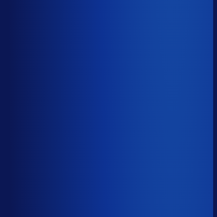
5 van de 8 forecasting-taken
Waarom zou je tijd verspillen aan het analyseren van
historische data, korte-termijn forecasts en last-minute
bijbestellen voor promoties en seizoenen als het ook
automatisch kan
?
De best-presterende inkopers
bestellen automatisch de juiste hoeveelheden bij de
beste leveranciers, ook tijdens piekseizoenen en
marketingcampagnes.
Op tijd besteld
?
68.2%
Onderste 25%