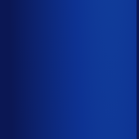
Productbeschikbaarheid
94
%
Omloopsnelheid
33
d
Geautomatiseerde inkoop
83
%
Voorraadratio
0.79
×
Je inkopers zijn druk,
maar niet met het juiste werk