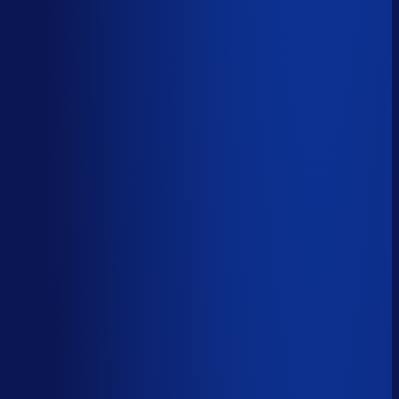
Spoed- en noodorders afhandelen
Menselijk
Leveranciers­communicatie en escalaties
Menselijk
59
%
automatiseerbaar
Tijdverdeling demand planner
Gebaseerd op 40 uur per week, verdeeld over 46 taken
Automatiseerbaar
59
%
(
24
uur/week
)