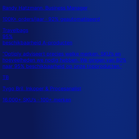
Randy Hatzmann, Business Manager
100K+ orders/jaar · 92% geautomatiseerd
TB
Tygo Bril, Inkoper & Procesanalist
16.000+ SKU’s · 100+ merken
Dit is een benchmark. Benieuwd wat
jouw
echte data
laat zien?