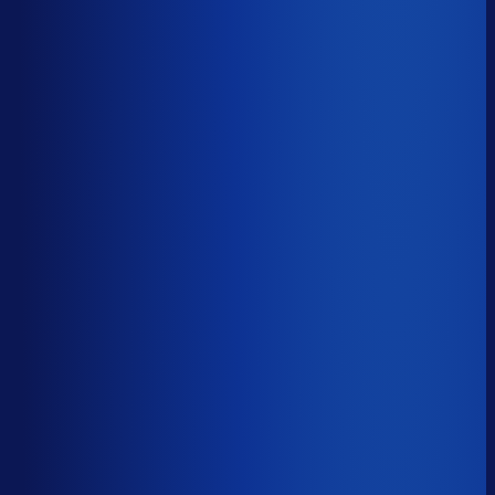
5 van de 8 forecasting-taken
Waarom zou je tijd verspillen aan het analyseren van
historische data, korte-termijn forecasts en last-minute
bijbestellen voor promoties en seizoenen als het ook
automatisch kan
?
De best-presterende inkopers
bestellen automatisch de juiste hoeveelheden bij de
beste leveranciers, ook tijdens piekseizoenen en
marketingcampagnes.
Op tijd besteld
?
68.4%
Onderste 25%