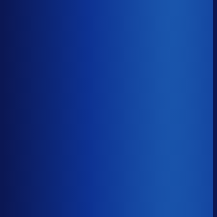
Gemiste omzet
?
€53.2k
Top 25%
€27.2k
Median
€53.2k
Onderste 25%
€130.1k
Brutomarge
?
46.1%
Onderste 25%
37.0%
Median
46.1%
Top 25%
59.7%