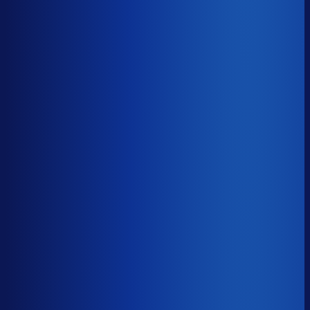
Benchmark voor Omoda
soortgelijke supply chain complexity
Omlooptijd
?
Benchmark voor Omoda
62d
Top 25%
≤ 43d
Verschil
−19d
Hoe sneller je voorraad draait, hoe minder kapitaal er
vastligt. 15 dagen minder omloop scheelt gemiddeld 25-
30% aan werkkapitaal.
Omlooptijd
?
Hoe sneller je voorraad draait, hoe minder kapitaal er
vastligt. 15 dagen minder omloop scheelt gemiddeld 25-
30% aan werkkapitaal.
62d
≤ 43d