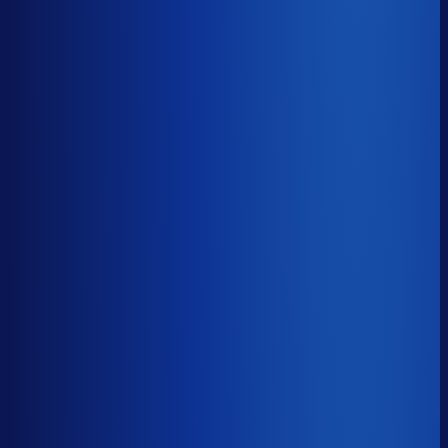
−19d
Voorraadratio
?
Benchmark voor Omoda
1.32×
Top 25%
≤ 0.75×
Verschil
−0.57×
Hoeveel voorraadtijd je hebt, oftewel je omloopsnelheid
ten opzichte van je bestelritme. Formule: omlooptijd /
bestelritme.
Voorraadratio
?
Hoeveel voorraadtijd je hebt, oftewel je omloopsnelheid
ten opzichte van je bestelritme. Formule: omlooptijd /
bestelritme.
1.32×
≤ 0.75×
−0.57×
Dode voorraad
?
Benchmark voor Omoda
23.3%
Top 25%