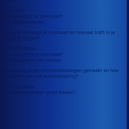
long chain
Hoe goed kun je verkopen?
Voorraadprestaties
Hoe snel beweegt je voorraad en hoeveel blijft in je
magazijn liggen?
> 20,000 SKUs
Hoe gezond is je voorraad?
Automatisering van inkoop
Worden de juiste inkoopbeslissingen gemaakt en hoe
verandert dat met automatisering?
> 60 Suppliers
Komen bestellingen goed binnen?