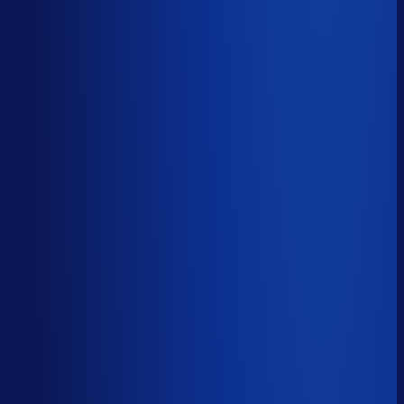
Productbeschikbaarheid
94
%
Omloopsnelheid
40
d
Geautomatiseerde inkoop
82
%
Voorraadratio
0.91
×
Je inkopers zijn druk,
maar niet met het juiste werk