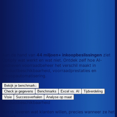
S
Kort
dag
M
Gemengd
mix
L
Lang
maand
Aan de hand van
44 miljoen+ inkoopbeslissingen
ziet
Optiply wat werkt en wat niet. Ontdek zelf hoe AI-
gedreven voorraadbeheer het verschil maakt in
productbeschikbaarheid, voorraadprestaties en
inkoopautomatisering.
Bekijk je benchmark
↓
Check je gegevens
Benchmarks
Excel vs. AI
Tijdverdeling
Visie
Successverhalen
Analyse op maat
Productbeschikbaarheid
Kun je leveren wat klanten willen, precies wanneer ze het
willen?