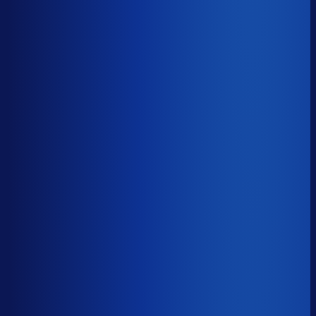
≤ 15.9%
Verschil
−7.4pp
Op een voorraadwaarde van €500K is 15,8
procentpunten minder dode voorraad goed voor ~€79K
aan kapitaal dat weer gaat werken.
Dode voorraad
?
Op een voorraadwaarde van €500K is 15,8
procentpunten minder dode voorraad goed voor ~€79K
aan kapitaal dat weer gaat werken.
23.3%
≤ 15.9%
−7.4pp
Bijna de helft van de Nederlandse webshops zit op
meer dan 25% dode voorraad.
*Op basis van 44
miljoen+ inkoopbeslissingen. Dode voorraad is voorraad
die 2+ jaar stilstaat.