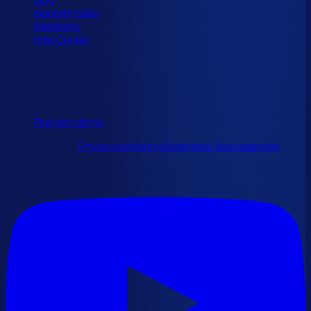
Blog
Klantverhalen
Webinars
Help Center
Contact
info@optiply.com
+31 20 245 7279
Plan een demo
© 2026 Optiply.
Privacyverklaring
Algemene Voorwaarden