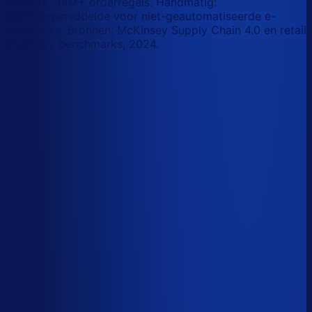
retailers, 44M+ orderregels. Handmatig:
branchegemiddelde voor niet-geautomatiseerde e-
commerce. Bronnen: McKinsey Supply Chain 4.0 en retail
inventory benchmarks, 2024.
Korte-termijn vraagforecasting
Automatiseerbaar
Forecasts bijstellen voor promoties
Automatiseerbaar
Omloopsnelheid optimaliseren
AI-augmented