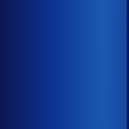
8× meer omzet
Servicegraad
?
92.7%
Onderste 25%
87.5%
Median
92.7%
Top 25%
95.4%