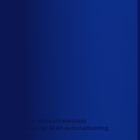
Wiebe Konter
Co-founder, Optiply
Dit is wat er gebeurt wanneer
inkopers wel op AI en automatisering
vertrouwen.