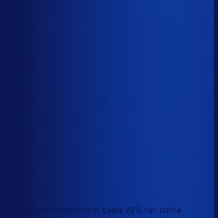
Sander van den Broek
Co-founder, Optiply
Wat doet AI vandaag al waar Excel op stuk loopt?
We analyseerden
500+ vacatures
en splitsten de
demand-planner-rol op in
46 taken
. Zo zie je precies
wat AI vandaag al van je team overneemt.
Laat zien waar AI werk overneemt
Automatische benchmark: beste 25% van online