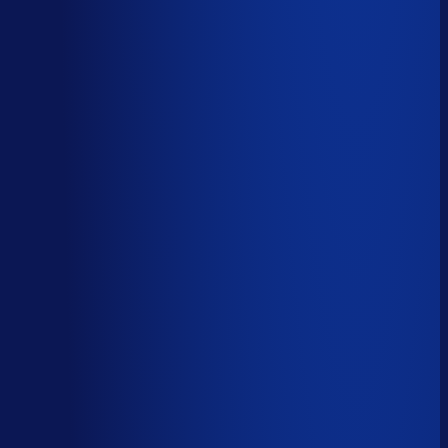
AI handelt het end-to-end af
AI-augmented
26
%
(
10
uur/week
)
AI ondersteunt menselijke beslissingen
Menselijk
15
%
(
6
uur/week
)
Menselijk oordeel vereist
Download het volledige PDF-rapport
Elke taak, elke categorie — met het
automatiseringsoordeel erbij.
Alle 46 taken, individueel beoordeeld
7 categorieën, met uren per week
Direct te delen met je team