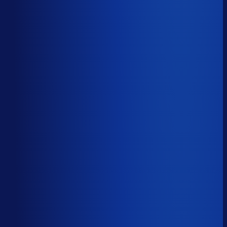
Productbeschikbaarheid
85
%
Omloopsnelheid
79
d
Geautomatiseerde inkoop
55
%
Voorraadratio
2.80
×