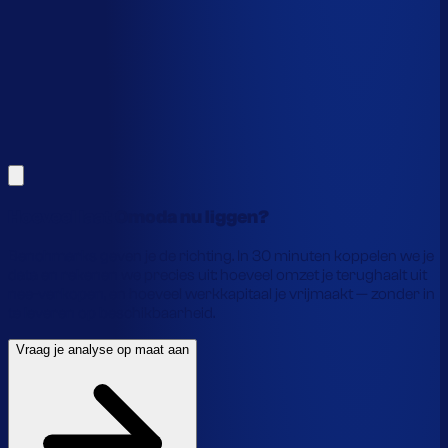
Alles hierboven is gebaseerd op benchmarks en supply-
chain-profielen. Koppel je eigen voorraaddata en we
laten precies zien waar je geld vastzit en hoe je het
vrijmaakt.
Vraag je analyse op maat aan
Laat je gegevens achter en we laten je zien wat
voorraadautomatisering jou precies oplevert.
Hoeveel laat Omoda nu liggen?
Benchmarks geven je de richting. In 30 minuten koppelen we je
data en rekenen we precies uit: hoeveel omzet je terughaalt uit
nee-verkopen, en hoeveel werkkapitaal je vrijmaakt — zonder in
te leveren op beschikbaarheid.
Vraag je analyse op maat aan