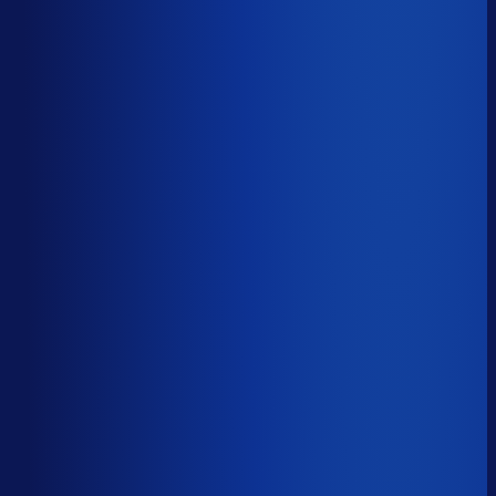
51.6%
Median
68.4%
Top 25%
79.6%
Volledig besteld
?
69.8%
Onderste 25%
57.2%
Median
69.8%
Top 25%
82.4%
Handmatige inkoopbeslissingen (jaarlijks)
?
11.7k
Top 25%
5.8k
Median
11.7k
Onderste 25%
25.3k