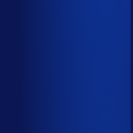
AI handelt het end-to-end af
AI-augmented
26
%
(
10
uur/week
)
AI ondersteunt menselijke beslissingen
Menselijk
15
%
(
6
uur/week
)
Menselijk oordeel vereist
Download het volledige PDF-rapport
Elke taak, elke categorie — met het
automatiseringsoordeel erbij.
Alle 46 taken, individueel beoordeeld
7 categorieën, met uren per week
Direct te delen met je team