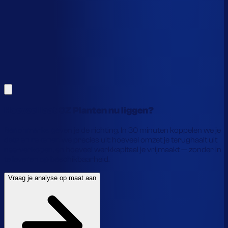
Alles hierboven is gebaseerd op benchmarks en supply-
chain-profielen. Koppel je eigen voorraaddata en we
laten precies zien waar je geld vastzit en hoe je het
vrijmaakt.
Vraag je analyse op maat aan
Laat je gegevens achter en we laten je zien wat
voorraadautomatisering jou precies oplevert.
Hoeveel laat OZ Planten nu liggen?
Benchmarks geven je de richting. In 30 minuten koppelen we je
data en rekenen we precies uit: hoeveel omzet je terughaalt uit
nee-verkopen, en hoeveel werkkapitaal je vrijmaakt — zonder in
te leveren op beschikbaarheid.
Vraag je analyse op maat aan