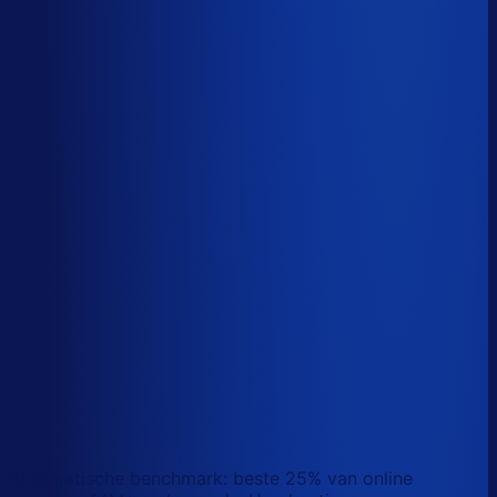
Sander van den Broek
Co-founder, Optiply
Wat doet AI vandaag al waar Excel op stuk loopt?
We analyseerden
500+ vacatures
en splitsten de
demand-planner-rol op in
46 taken
. Zo zie je precies
wat AI vandaag al van je team overneemt.
Laat zien waar AI werk overneemt
Automatische benchmark: beste 25% van online