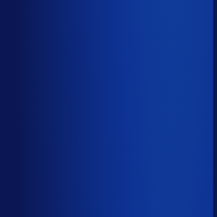
Productbeschikbaarheid
94
%
Omloopsnelheid
31
d
Geautomatiseerde inkoop
83
%
Voorraadratio
0.77
×
Je inkopers zijn druk,
maar niet met het juiste werk