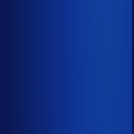
Productbeschikbaarheid
85
%
Omloopsnelheid
71
d
Geautomatiseerde inkoop
58
%
Voorraadratio
2.27
×