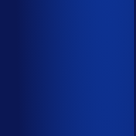
Spoed- en noodorders afhandelen
Menselijk
Leveranciers­communicatie en escalaties
Menselijk
59
%
automatiseerbaar
Tijdverdeling demand planner
Gebaseerd op 40 uur per week, verdeeld over 46 taken
Automatiseerbaar
59
%
(
24
uur/week
)