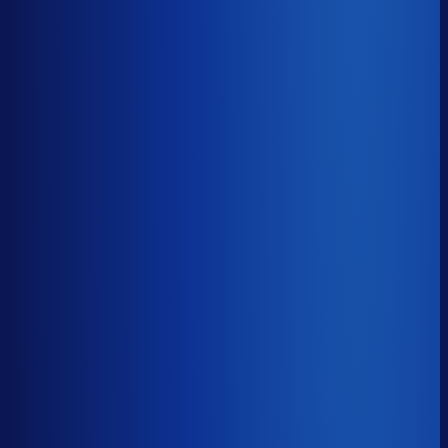
Benchmark voor OZ Planten
soortgelijke supply chain complexity
Omlooptijd
?
Benchmark voor OZ Planten
45d
Top 25%
≤ 30d
Verschil
−15d
Hoe sneller je voorraad draait, hoe minder kapitaal er
vastligt. 15 dagen minder omloop scheelt gemiddeld 25-
30% aan werkkapitaal.
Omlooptijd
?
Hoe sneller je voorraad draait, hoe minder kapitaal er
vastligt. 15 dagen minder omloop scheelt gemiddeld 25-
30% aan werkkapitaal.
45d
≤ 30d