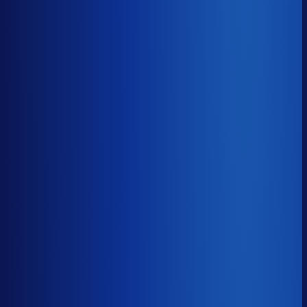
Gemiste omzet
?
€61.1k
Top 25%
€27.4k
Median
€61.1k
Onderste 25%
€135.5k
Brutomarge
?
44.2%
Onderste 25%
35.8%
Median
44.2%
Top 25%
52.0%