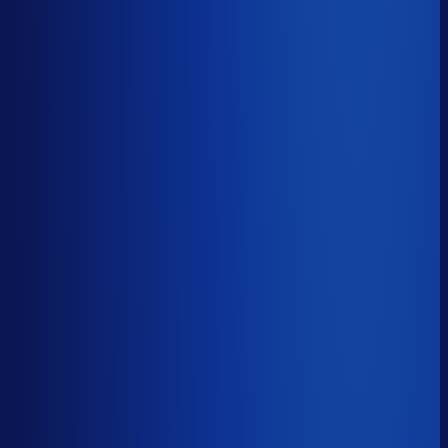
5 van de 8 forecasting-taken
Waarom zou je tijd verspillen aan het analyseren van
historische data, korte-termijn forecasts en last-minute
bijbestellen voor promoties en seizoenen als het ook
automatisch kan
?
De best-presterende inkopers
bestellen automatisch de juiste hoeveelheden bij de
beste leveranciers, ook tijdens piekseizoenen en
marketingcampagnes.
Op tijd besteld
?
59.8%
Onderste 25%