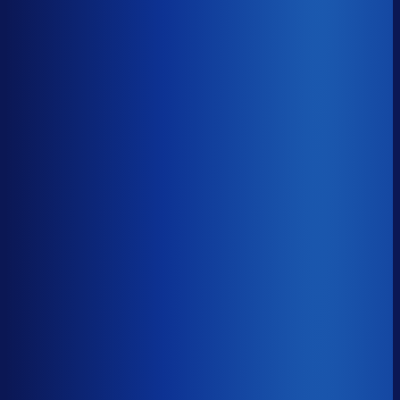
8× meer omzet
Servicegraad
?
90.9%
Onderste 25%
85.9%
Median
90.9%
Top 25%
94.4%