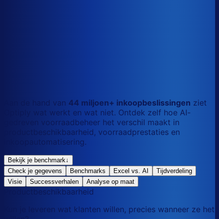
S
Kort
dag
M
Gemengd
mix
L
Lang
maand
Aan de hand van
44 miljoen+ inkoopbeslissingen
ziet
Optiply wat werkt en wat niet. Ontdek zelf hoe AI-
gedreven voorraadbeheer het verschil maakt in
productbeschikbaarheid, voorraadprestaties en
inkoopautomatisering.
Bekijk je benchmark
↓
Check je gegevens
Benchmarks
Excel vs. AI
Tijdverdeling
Visie
Successverhalen
Analyse op maat
Productbeschikbaarheid
Kun je leveren wat klanten willen, precies wanneer ze het
willen?