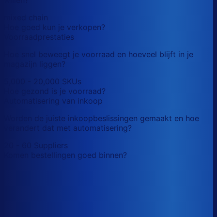
mixed chain
Hoe goed kun je verkopen?
Voorraadprestaties
Hoe snel beweegt je voorraad en hoeveel blijft in je
magazijn liggen?
5,000 - 20,000 SKUs
Hoe gezond is je voorraad?
Automatisering van inkoop
Worden de juiste inkoopbeslissingen gemaakt en hoe
verandert dat met automatisering?
20 - 60 Suppliers
Komen bestellingen goed binnen?