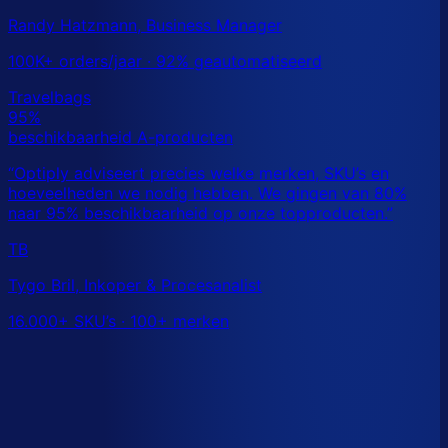
Randy Hatzmann, Business Manager
100K+ orders/jaar · 92% geautomatiseerd
TB
Tygo Bril, Inkoper & Procesanalist
16.000+ SKU’s · 100+ merken
Dit is een benchmark. Benieuwd wat
jouw
echte data
laat zien?