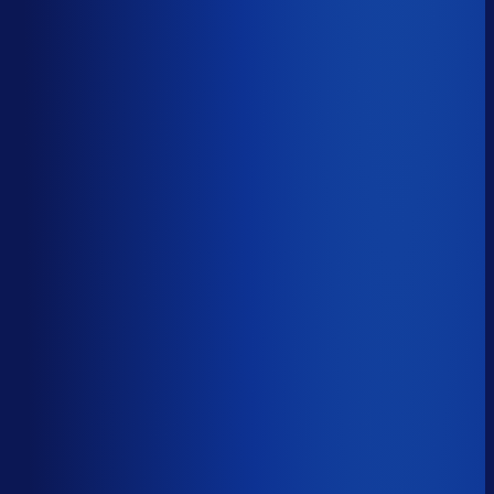
44.0%
Median
59.8%
Top 25%
75.5%
Volledig besteld
?
70.0%
Onderste 25%
55.7%
Median
70.0%
Top 25%
82.5%
Handmatige inkoopbeslissingen (jaarlijks)
?
4.5k
Top 25%
2.2k
Median
4.5k
Onderste 25%
11.9k