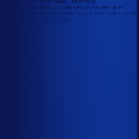
retailers, 44M+ orderregels. Handmatig:
branchegemiddelde voor niet-geautomatiseerde e-
commerce. Bronnen: McKinsey Supply Chain 4.0 en retail
inventory benchmarks, 2024.
Korte-termijn vraagforecasting
Automatiseerbaar
Forecasts bijstellen voor promoties
Automatiseerbaar
Omloopsnelheid optimaliseren
AI-augmented