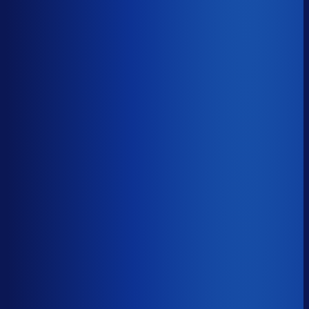
−15d
Voorraadratio
?
Benchmark voor OZ Planten
1.21×
Top 25%
≤ 0.78×
Verschil
−0.44×
Hoeveel voorraadtijd je hebt, oftewel je omloopsnelheid
ten opzichte van je bestelritme. Formule: omlooptijd /
bestelritme.
Voorraadratio
?
Hoeveel voorraadtijd je hebt, oftewel je omloopsnelheid
ten opzichte van je bestelritme. Formule: omlooptijd /
bestelritme.
1.21×
≤ 0.78×
−0.44×
Dode voorraad
?
Benchmark voor OZ Planten
26.3%
Top 25%