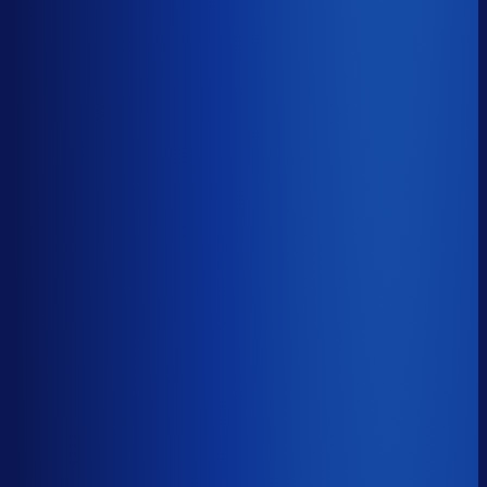
≤ 15.7%
Verschil
−10.6pp
Op een voorraadwaarde van €500K is 15,8
procentpunten minder dode voorraad goed voor ~€79K
aan kapitaal dat weer gaat werken.
Dode voorraad
?
Op een voorraadwaarde van €500K is 15,8
procentpunten minder dode voorraad goed voor ~€79K
aan kapitaal dat weer gaat werken.
26.3%
≤ 15.7%
−10.6pp
Bijna de helft van de Nederlandse webshops zit op
meer dan 25% dode voorraad.
*Op basis van 44
miljoen+ inkoopbeslissingen. Dode voorraad is voorraad
die 2+ jaar stilstaat.