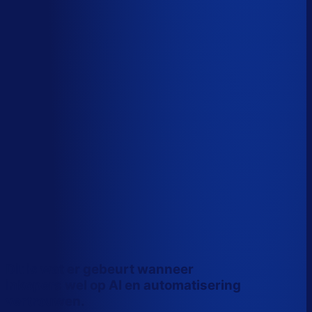
Wiebe Konter
Co-founder, Optiply
Dit is wat er gebeurt wanneer
inkopers wel op AI en automatisering
vertrouwen.