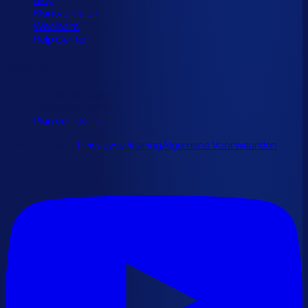
Blog
Klantverhalen
Webinars
Help Center
Contact
info@optiply.com
+31 20 245 7279
Plan een demo
© 2026 Optiply.
Privacyverklaring
Algemene Voorwaarden