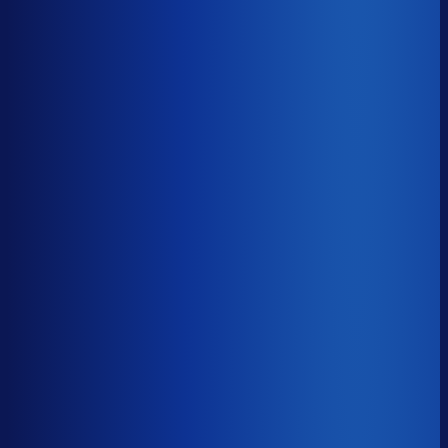
Gemiste omzet
?
€61.1k
Top 25%
€27.4k
Median
€61.1k
Onderste 25%
€135.5k
Brutomarge
?
44.2%
Onderste 25%
35.8%
Median
44.2%
Top 25%
52.0%