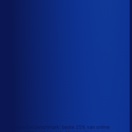
Sander van den Broek
Co-founder, Optiply
Wat doet AI vandaag al waar Excel op stuk loopt?
We analyseerden
500+ vacatures
en splitsten de
demand-planner-rol op in
46 taken
. Zo zie je precies
wat AI vandaag al van je team overneemt.
Laat zien waar AI werk overneemt
Automatische benchmark: beste 25% van online