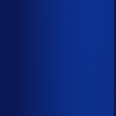
Spoed- en noodorders afhandelen
Menselijk
Leveranciers­communicatie en escalaties
Menselijk
59
%
automatiseerbaar
Tijdverdeling demand planner
Gebaseerd op 40 uur per week, verdeeld over 46 taken
Automatiseerbaar
59
%
(
24
uur/week
)