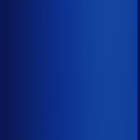
5 van de 8 forecasting-taken
Waarom zou je tijd verspillen aan het analyseren van
historische data, korte-termijn forecasts en last-minute
bijbestellen voor promoties en seizoenen als het ook
automatisch kan
?
De best-presterende inkopers
bestellen automatisch de juiste hoeveelheden bij de
beste leveranciers, ook tijdens piekseizoenen en
marketingcampagnes.
Op tijd besteld
?
59.8%
Onderste 25%