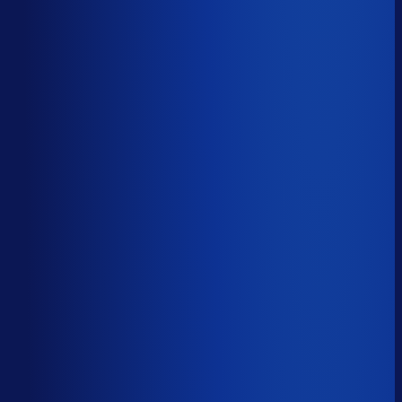
Productbeschikbaarheid
85
%
Omloopsnelheid
71
d
Geautomatiseerde inkoop
58
%
Voorraadratio
2.27
×