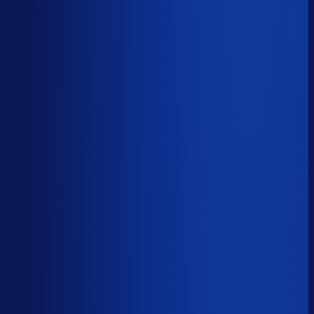
Productbeschikbaarheid
94
%
Omloopsnelheid
31
d
Geautomatiseerde inkoop
83
%
Voorraadratio
0.77
×
Je inkopers zijn druk,
maar niet met het juiste werk