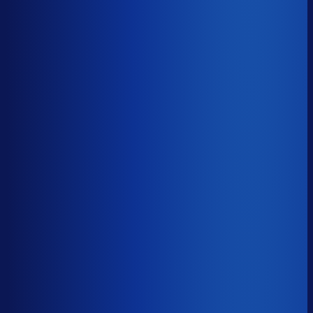
−15d
Voorraadratio
?
Benchmark voor PremTech
1.21×
Top 25%
≤ 0.78×
Verschil
−0.44×
Hoeveel voorraadtijd je hebt, oftewel je omloopsnelheid
ten opzichte van je bestelritme. Formule: omlooptijd /
bestelritme.
Voorraadratio
?
Hoeveel voorraadtijd je hebt, oftewel je omloopsnelheid
ten opzichte van je bestelritme. Formule: omlooptijd /
bestelritme.
1.21×
≤ 0.78×
−0.44×
Dode voorraad
?
Benchmark voor PremTech
26.3%
Top 25%