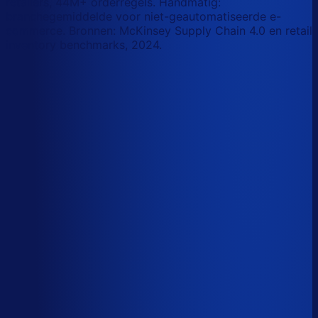
retailers, 44M+ orderregels. Handmatig:
branchegemiddelde voor niet-geautomatiseerde e-
commerce. Bronnen: McKinsey Supply Chain 4.0 en retail
inventory benchmarks, 2024.
Korte-termijn vraagforecasting
Automatiseerbaar
Forecasts bijstellen voor promoties
Automatiseerbaar
Omloopsnelheid optimaliseren
AI-augmented