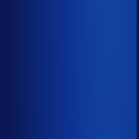
44.0%
Median
59.8%
Top 25%
75.5%
Volledig besteld
?
70.0%
Onderste 25%
55.7%
Median
70.0%
Top 25%
82.5%
Handmatige inkoopbeslissingen (jaarlijks)
?
4.5k
Top 25%
2.2k
Median
4.5k
Onderste 25%
11.9k