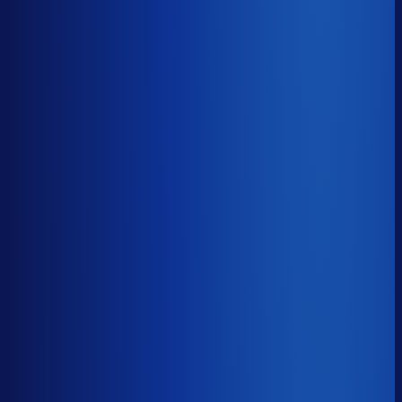
Benchmark voor PremTech
soortgelijke supply chain complexity
Omlooptijd
?
Benchmark voor PremTech
45d
Top 25%
≤ 30d
Verschil
−15d
Hoe sneller je voorraad draait, hoe minder kapitaal er
vastligt. 15 dagen minder omloop scheelt gemiddeld 25-
30% aan werkkapitaal.
Omlooptijd
?
Hoe sneller je voorraad draait, hoe minder kapitaal er
vastligt. 15 dagen minder omloop scheelt gemiddeld 25-
30% aan werkkapitaal.
45d
≤ 30d