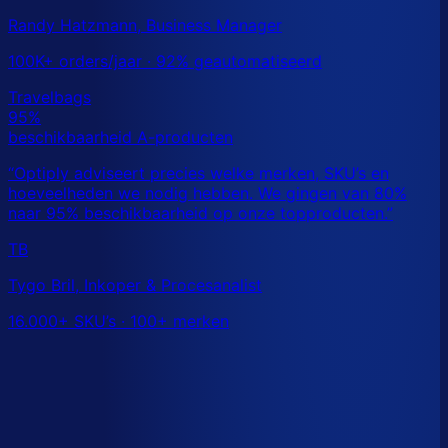
Randy Hatzmann, Business Manager
100K+ orders/jaar · 92% geautomatiseerd
TB
Tygo Bril, Inkoper & Procesanalist
16.000+ SKU’s · 100+ merken
Dit is een benchmark. Benieuwd wat
jouw
echte data
laat zien?