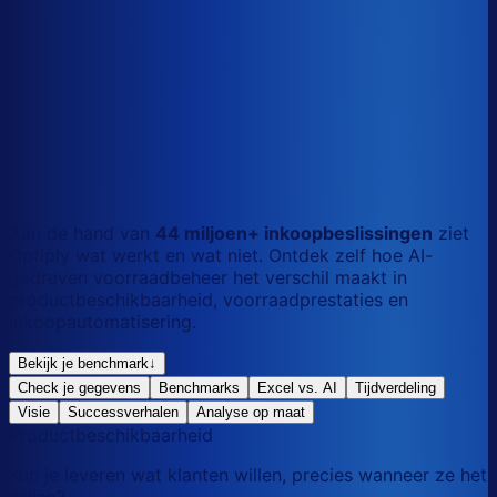
S
Kort
dag
M
Gemengd
mix
L
Lang
maand
Aan de hand van
44 miljoen+ inkoopbeslissingen
ziet
Optiply wat werkt en wat niet. Ontdek zelf hoe AI-
gedreven voorraadbeheer het verschil maakt in
productbeschikbaarheid, voorraadprestaties en
inkoopautomatisering.
Bekijk je benchmark
↓
Check je gegevens
Benchmarks
Excel vs. AI
Tijdverdeling
Visie
Successverhalen
Analyse op maat
Productbeschikbaarheid
Kun je leveren wat klanten willen, precies wanneer ze het
willen?