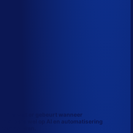
Wiebe Konter
Co-founder, Optiply
Dit is wat er gebeurt wanneer
inkopers wel op AI en automatisering
vertrouwen.