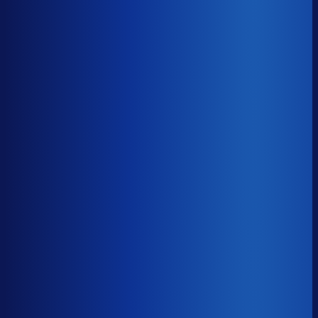
8× meer omzet
Servicegraad
?
90.9%
Onderste 25%
85.9%
Median
90.9%
Top 25%
94.4%