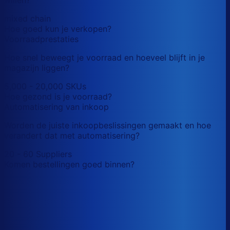
mixed chain
Hoe goed kun je verkopen?
Voorraadprestaties
Hoe snel beweegt je voorraad en hoeveel blijft in je
magazijn liggen?
5,000 - 20,000 SKUs
Hoe gezond is je voorraad?
Automatisering van inkoop
Worden de juiste inkoopbeslissingen gemaakt en hoe
verandert dat met automatisering?
20 - 60 Suppliers
Komen bestellingen goed binnen?