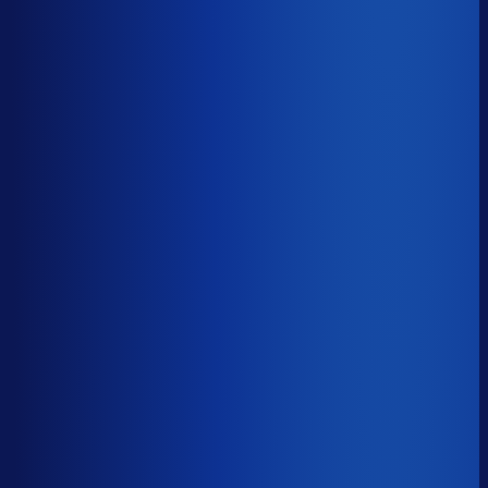
≤ 15.7%
Verschil
−10.6pp
Op een voorraadwaarde van €500K is 15,8
procentpunten minder dode voorraad goed voor ~€79K
aan kapitaal dat weer gaat werken.
Dode voorraad
?
Op een voorraadwaarde van €500K is 15,8
procentpunten minder dode voorraad goed voor ~€79K
aan kapitaal dat weer gaat werken.
26.3%
≤ 15.7%
−10.6pp
Bijna de helft van de Nederlandse webshops zit op
meer dan 25% dode voorraad.
*Op basis van 44
miljoen+ inkoopbeslissingen. Dode voorraad is voorraad
die 2+ jaar stilstaat.