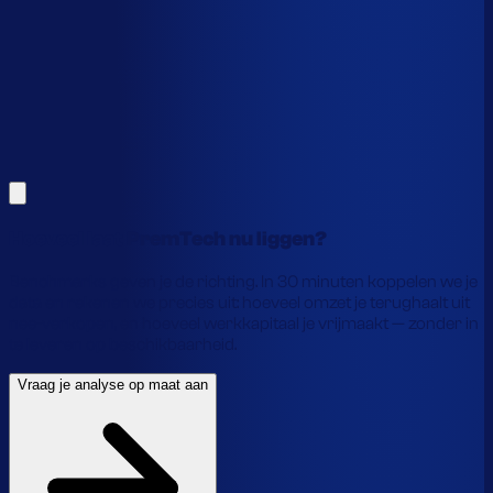
Alles hierboven is gebaseerd op benchmarks en supply-
chain-profielen. Koppel je eigen voorraaddata en we
laten precies zien waar je geld vastzit en hoe je het
vrijmaakt.
Vraag je analyse op maat aan
Laat je gegevens achter en we laten je zien wat
voorraadautomatisering jou precies oplevert.
Hoeveel laat PremTech nu liggen?
Benchmarks geven je de richting. In 30 minuten koppelen we je
data en rekenen we precies uit: hoeveel omzet je terughaalt uit
nee-verkopen, en hoeveel werkkapitaal je vrijmaakt — zonder in
te leveren op beschikbaarheid.
Vraag je analyse op maat aan