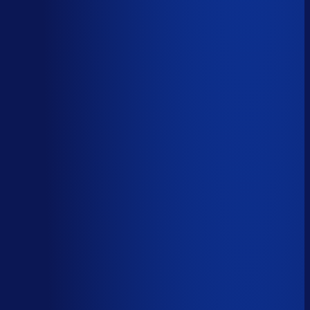
AI handelt het end-to-end af
AI-augmented
26
%
(
10
uur/week
)
AI ondersteunt menselijke beslissingen
Menselijk
15
%
(
6
uur/week
)
Menselijk oordeel vereist
Download het volledige PDF-rapport
Elke taak, elke categorie — met het
automatiseringsoordeel erbij.
Alle 46 taken, individueel beoordeeld
7 categorieën, met uren per week
Direct te delen met je team