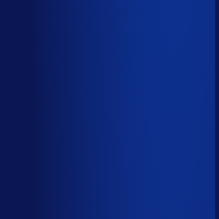
Automatiseerbaar
59
%
(
24
uur/week
)
AI handelt het end-to-end af
AI-augmented
26
%
(
10
uur/week
)
AI ondersteunt menselijke beslissingen
Menselijk
15
%
(
6
uur/week
)
Menselijk oordeel vereist
Download het volledige PDF-rapport
Elke taak, elke categorie — met het
automatiseringsoordeel erbij.
Alle 46 taken, individueel beoordeeld
7 categorieën, met uren per week
Direct te delen met je team