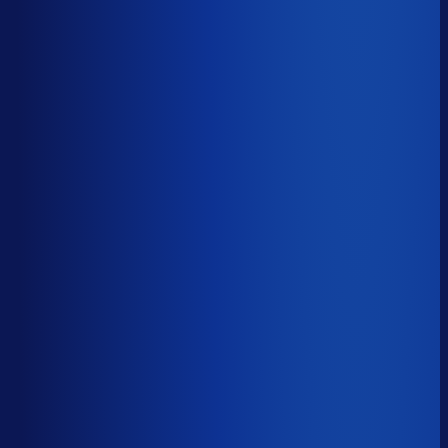
5 van de 8 forecasting-taken
Waarom zou je tijd verspillen aan het analyseren van
historische data, korte-termijn forecasts en last-minute
bijbestellen voor promoties en seizoenen als het ook
automatisch kan
?
De best-presterende inkopers
bestellen automatisch de juiste hoeveelheden bij de
beste leveranciers, ook tijdens piekseizoenen en
marketingcampagnes.