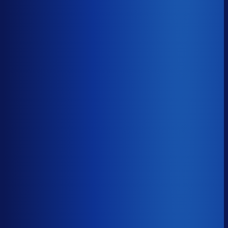
93.5%
Gemiste omzet
?
€54.6k
Top 25%
€23.2k
Median
€54.6k
Onderste 25%
€139.0k
Brutomarge
?
43.0%
Onderste 25%
30.1%
Median
43.0%
Top 25%
52.9%