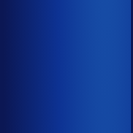
Benchmark voor Scholl Nederland
29.4%
Top 25%
≤ 16.1%
Verschil
−13.3pp
Op een voorraadwaarde van €500K is 15,8
procentpunten minder dode voorraad goed voor ~€79K
aan kapitaal dat weer gaat werken.
Dode voorraad
?
Op een voorraadwaarde van €500K is 15,8
procentpunten minder dode voorraad goed voor ~€79K
aan kapitaal dat weer gaat werken.
29.4%
≤ 16.1%
−13.3pp
Bijna de helft van de Nederlandse webshops zit op
meer dan 25% dode voorraad.
*Op basis van 44
miljoen+ inkoopbeslissingen. Dode voorraad is voorraad
die 2+ jaar stilstaat.