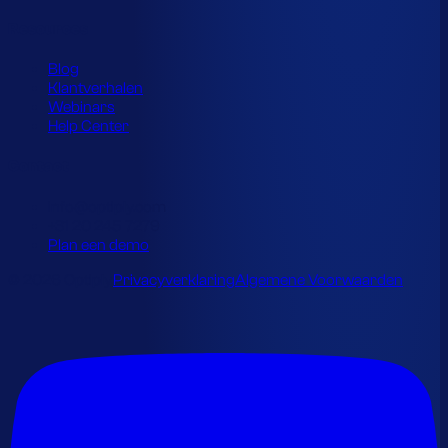
Resources
Blog
Klantverhalen
Webinars
Help Center
Contact
info@optiply.com
+31 20 245 7279
Plan een demo
© 2026 Optiply.
Privacyverklaring
Algemene Voorwaarden