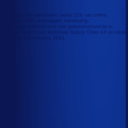
wat AI vandaag al van je team overneemt.
Laat zien waar AI werk overneemt
Automatische benchmark: beste 25% van online
retailers, 44M+ orderregels. Handmatig:
branchegemiddelde voor niet-geautomatiseerde e-
commerce. Bronnen: McKinsey Supply Chain 4.0 en retail
inventory benchmarks, 2024.