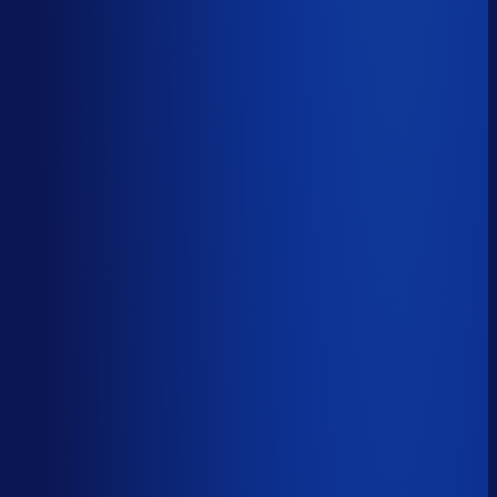
Sander van den Broek
Co-founder, Optiply
Wat doet AI vandaag al waar Excel op stuk loopt?
We analyseerden
500+ vacatures
en splitsten de
demand-planner-rol op in
46 taken
. Zo zie je precies