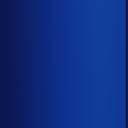
Onderste 25%
7.1k
Productbeschikbaarheid
83
%
Omloopsnelheid
78
d
Geautomatiseerde inkoop
50
%
Voorraadratio
2.69
×