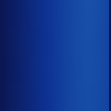
30% aan werkkapitaal.
51d
≤ 31d
−20d
Voorraadratio
?
Benchmark voor Scholl Nederland
1.69×
Top 25%
≤ 1.13×
Verschil
−0.55×
Hoeveel voorraadtijd je hebt, oftewel je omloopsnelheid
ten opzichte van je bestelritme. Formule: omlooptijd /
bestelritme.
Voorraadratio
?
Hoeveel voorraadtijd je hebt, oftewel je omloopsnelheid
ten opzichte van je bestelritme. Formule: omlooptijd /
bestelritme.
1.69×
≤ 1.13×
−0.55×
Dode voorraad
?