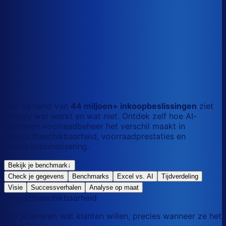
S
Kort
dag
M
Gemengd
mix
L
Lang
maand
Aan de hand van
44 miljoen+ inkoopbeslissingen
ziet
Optiply wat werkt en wat niet. Ontdek zelf hoe AI-
gedreven voorraadbeheer het verschil maakt in
productbeschikbaarheid, voorraadprestaties en
inkoopautomatisering.
Bekijk je benchmark
↓
Check je gegevens
Benchmarks
Excel vs. AI
Tijdverdeling
Visie
Successverhalen
Analyse op maat
Productbeschikbaarheid
Kun je leveren wat klanten willen, precies wanneer ze het
willen?