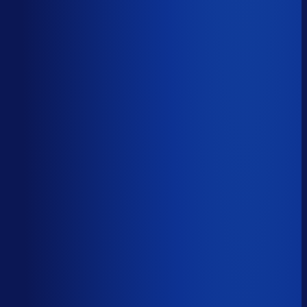
Productbeschikbaarheid
94
%
Omloopsnelheid
28
d
Geautomatiseerde inkoop
80
%
Voorraadratio
1.01
×
Je inkopers zijn druk,
maar niet met het juiste werk