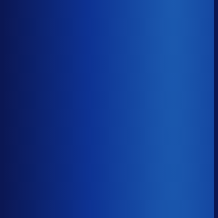
8× meer omzet
Servicegraad
?
88.8%
Onderste 25%
81.6%
Median
88.8%
Top 25%