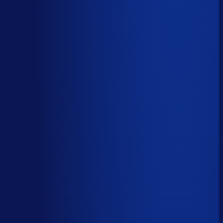
Wiebe Konter
Co-founder, Optiply