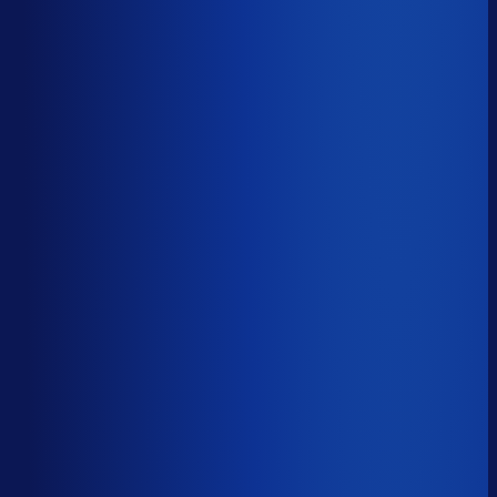
Op tijd besteld
?
50.7%
Onderste 25%
17.8%
Median
50.7%
Top 25%
64.1%
Volledig besteld
?
63.1%
Onderste 25%
49.4%
Median
63.1%
Top 25%
79.0%
Handmatige inkoopbeslissingen (jaarlijks)
?
2.5k
Top 25%
852
Median
2.5k