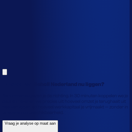
Dit is een benchmark. Benieuwd wat
jouw
echte data
laat zien?
Alles hierboven is gebaseerd op benchmarks en supply-
chain-profielen. Koppel je eigen voorraaddata en we
laten precies zien waar je geld vastzit en hoe je het
vrijmaakt.
Vraag je analyse op maat aan
Laat je gegevens achter en we laten je zien wat
voorraadautomatisering jou precies oplevert.
Hoeveel laat Scholl Nederland nu liggen?
Benchmarks geven je de richting. In 30 minuten koppelen we je
data en rekenen we precies uit: hoeveel omzet je terughaalt uit
nee-verkopen, en hoeveel werkkapitaal je vrijmaakt — zonder in
te leveren op beschikbaarheid.
Vraag je analyse op maat aan