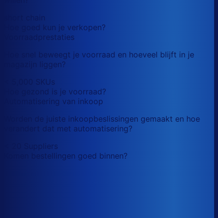
short chain
Hoe goed kun je verkopen?
Voorraadprestaties
Hoe snel beweegt je voorraad en hoeveel blijft in je
magazijn liggen?
< 5,000 SKUs
Hoe gezond is je voorraad?
Automatisering van inkoop
Worden de juiste inkoopbeslissingen gemaakt en hoe
verandert dat met automatisering?
< 20 Suppliers
Komen bestellingen goed binnen?