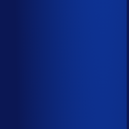
Korte-termijn vraagforecasting
Automatiseerbaar
Forecasts bijstellen voor promoties
Automatiseerbaar
Omloopsnelheid optimaliseren
AI-augmented
Spoed- en noodorders afhandelen
Menselijk
Leveranciers­communicatie en escalaties
Menselijk
59
%
automatiseerbaar
Tijdverdeling demand planner
Gebaseerd op 40 uur per week, verdeeld over 46 taken