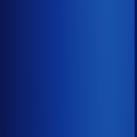
Benchmark voor Scholl Nederland
soortgelijke supply chain complexity
Omlooptijd
?
Benchmark voor Scholl Nederland
51d
Top 25%
≤ 31d
Verschil
−20d
Hoe sneller je voorraad draait, hoe minder kapitaal er
vastligt. 15 dagen minder omloop scheelt gemiddeld 25-
30% aan werkkapitaal.
Omlooptijd
?
Hoe sneller je voorraad draait, hoe minder kapitaal er
vastligt. 15 dagen minder omloop scheelt gemiddeld 25-