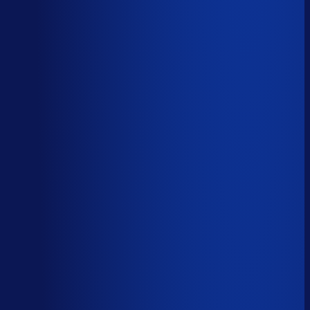
Spoed- en noodorders afhandelen
Menselijk
Leveranciers­communicatie en escalaties
Menselijk
59
%
automatiseerbaar
Tijdverdeling demand planner
Gebaseerd op 40 uur per week, verdeeld over 46 taken
Automatiseerbaar
59
%
(
24
uur/week
)