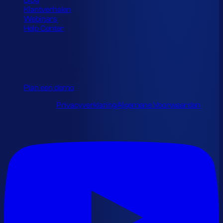
Blog
Klantverhalen
Webinars
Help Center
Contact
info@optiply.com
+31 20 245 7279
Plan een demo
© 2026 Optiply.
Privacyverklaring
Algemene Voorwaarden