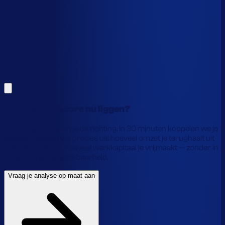
Alles hierboven is gebaseerd op benchmarks en supply-
chain-profielen. Koppel je eigen voorraaddata en we
laten precies zien waar je geld vastzit en hoe je het
vrijmaakt.
Vraag je analyse op maat aan
Laat je gegevens achter en we laten je zien wat
voorraadautomatisering jou precies oplevert.
Hoeveel laat Score nu liggen?
Benchmarks geven je de richting. In 30 minuten koppelen we je
data en rekenen we precies uit: hoeveel omzet je terughaalt uit
nee-verkopen, en hoeveel werkkapitaal je vrijmaakt — zonder in
te leveren op beschikbaarheid.
Vraag je analyse op maat aan