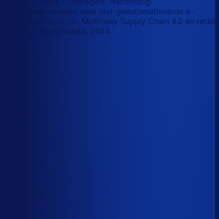
retailers, 44M+ orderregels. Handmatig:
branchegemiddelde voor niet-geautomatiseerde e-
commerce. Bronnen: McKinsey Supply Chain 4.0 en retail
inventory benchmarks, 2024.
Korte-termijn vraagforecasting
Automatiseerbaar
Forecasts bijstellen voor promoties
Automatiseerbaar
Omloopsnelheid optimaliseren
AI-augmented