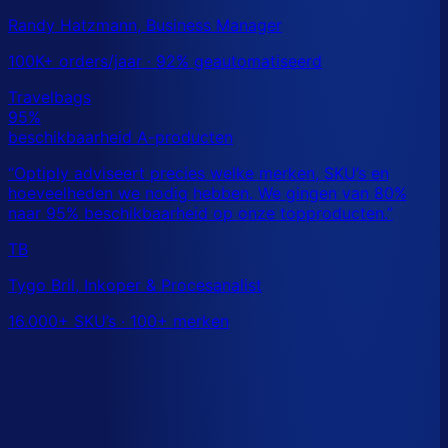
Randy Hatzmann, Business Manager
100K+ orders/jaar · 92% geautomatiseerd
TB
Tygo Bril, Inkoper & Procesanalist
16.000+ SKU’s · 100+ merken
Dit is een benchmark. Benieuwd wat
jouw
echte data
laat zien?