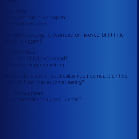
long chain
Hoe goed kun je verkopen?
Voorraadprestaties
Hoe snel beweegt je voorraad en hoeveel blijft in je
magazijn liggen?
< 5,000 SKUs
Hoe gezond is je voorraad?
Automatisering van inkoop
Worden de juiste inkoopbeslissingen gemaakt en hoe
verandert dat met automatisering?
20 - 60 Suppliers
Komen bestellingen goed binnen?