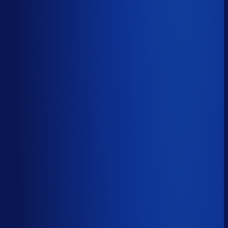
Productbeschikbaarheid
96
%
Omloopsnelheid
38
d
Geautomatiseerde inkoop
76
%
Voorraadratio
0.68
×
Je inkopers zijn druk,
maar niet met het juiste werk