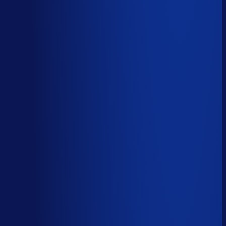
AI handelt het end-to-end af
AI-augmented
26
%
(
10
uur/week
)
AI ondersteunt menselijke beslissingen
Menselijk
15
%
(
6
uur/week
)
Menselijk oordeel vereist
Download het volledige PDF-rapport
Elke taak, elke categorie — met het
automatiseringsoordeel erbij.
Alle 46 taken, individueel beoordeeld
7 categorieën, met uren per week
Direct te delen met je team