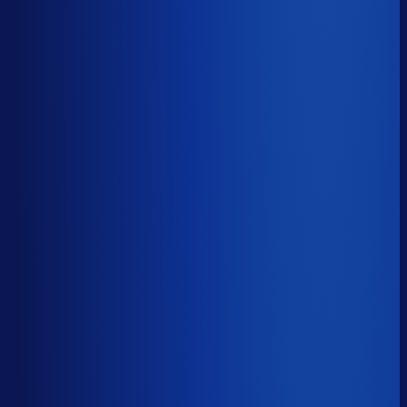
5 van de 8 forecasting-taken
Waarom zou je tijd verspillen aan het analyseren van
historische data, korte-termijn forecasts en last-minute
bijbestellen voor promoties en seizoenen als het ook
automatisch kan
?
De best-presterende inkopers
bestellen automatisch de juiste hoeveelheden bij de
beste leveranciers, ook tijdens piekseizoenen en
marketingcampagnes.
Op tijd besteld
?
57.5%
Onderste 25%