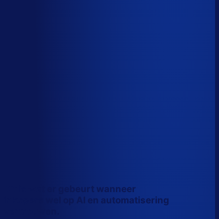
Wiebe Konter
Co-founder, Optiply
Dit is wat er gebeurt wanneer
inkopers wel op AI en automatisering
vertrouwen.