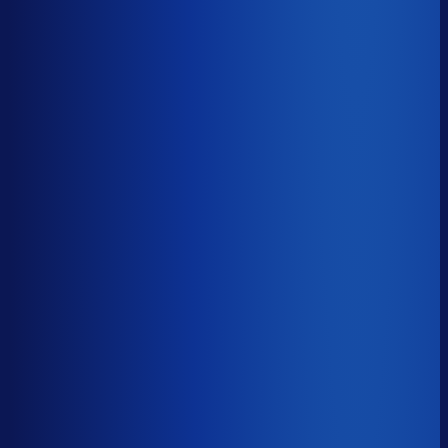
−21d
Voorraadratio
?
Benchmark voor Score
1.10×
Top 25%
≤ 0.61×
Verschil
−0.49×
Hoeveel voorraadtijd je hebt, oftewel je omloopsnelheid
ten opzichte van je bestelritme. Formule: omlooptijd /
bestelritme.
Voorraadratio
?
Hoeveel voorraadtijd je hebt, oftewel je omloopsnelheid
ten opzichte van je bestelritme. Formule: omlooptijd /
bestelritme.
1.10×
≤ 0.61×
−0.49×
Dode voorraad
?
Benchmark voor Score
18.7%
Top 25%