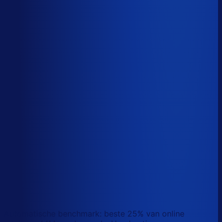
Sander van den Broek
Co-founder, Optiply
Wat doet AI vandaag al waar Excel op stuk loopt?
We analyseerden
500+ vacatures
en splitsten de
demand-planner-rol op in
46 taken
. Zo zie je precies
wat AI vandaag al van je team overneemt.
Laat zien waar AI werk overneemt
Automatische benchmark: beste 25% van online