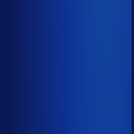
41.7%
Median
57.5%
Top 25%
72.3%
Volledig besteld
?
65.7%
Onderste 25%
48.8%
Median
65.7%
Top 25%
78.2%
Handmatige inkoopbeslissingen (jaarlijks)
?
1.6k
Top 25%
632
Median
1.6k
Onderste 25%
4.7k