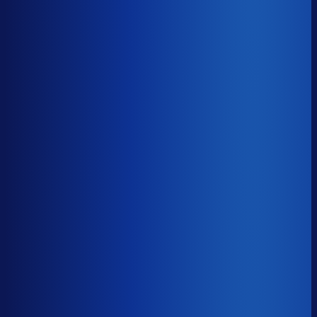
Gemiste omzet
?
€22.7k
Top 25%
€12.0k
Median
€22.7k
Onderste 25%
€86.1k
Brutomarge
?
47.4%
Onderste 25%
38.0%
Median
47.4%
Top 25%
61.6%