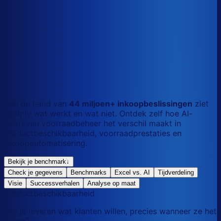
S
Kort
dag
M
Gemengd
mix
L
Lang
maand
Aan de hand van
44 miljoen+ inkoopbeslissingen
ziet
Optiply wat werkt en wat niet. Ontdek zelf hoe AI-
gedreven voorraadbeheer het verschil maakt in
productbeschikbaarheid, voorraadprestaties en
inkoopautomatisering.
Bekijk je benchmark
↓
Check je gegevens
Benchmarks
Excel vs. AI
Tijdverdeling
Visie
Successverhalen
Analyse op maat
Productbeschikbaarheid
Kun je leveren wat klanten willen, precies wanneer ze het
willen?