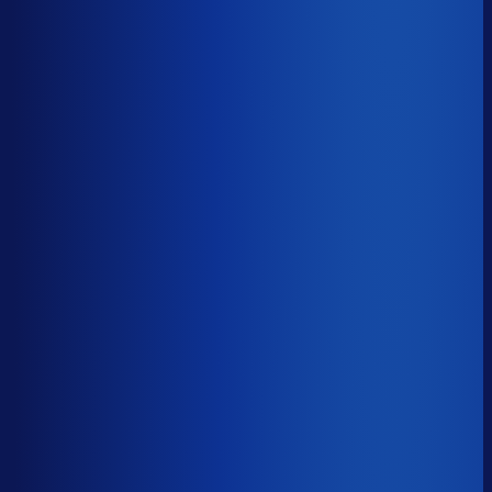
≤ 14.7%
Verschil
−4.0pp
Op een voorraadwaarde van €500K is 15,8
procentpunten minder dode voorraad goed voor ~€79K
aan kapitaal dat weer gaat werken.
Dode voorraad
?
Op een voorraadwaarde van €500K is 15,8
procentpunten minder dode voorraad goed voor ~€79K
aan kapitaal dat weer gaat werken.
18.7%
≤ 14.7%
−4.0pp
Bijna de helft van de Nederlandse webshops zit op
meer dan 25% dode voorraad.
*Op basis van 44
miljoen+ inkoopbeslissingen. Dode voorraad is voorraad
die 2+ jaar stilstaat.