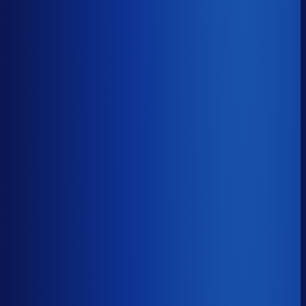
Benchmark voor Score
soortgelijke supply chain complexity
Omlooptijd
?
Benchmark voor Score
63d
Top 25%
≤ 42d
Verschil
−21d
Hoe sneller je voorraad draait, hoe minder kapitaal er
vastligt. 15 dagen minder omloop scheelt gemiddeld 25-
30% aan werkkapitaal.
Omlooptijd
?
Hoe sneller je voorraad draait, hoe minder kapitaal er
vastligt. 15 dagen minder omloop scheelt gemiddeld 25-
30% aan werkkapitaal.
63d
≤ 42d