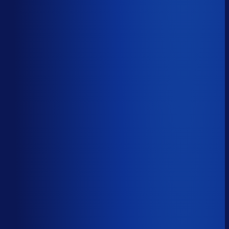
Productbeschikbaarheid
88
%
Omloopsnelheid
87
d
Geautomatiseerde inkoop
46
%
Voorraadratio
2.05
×