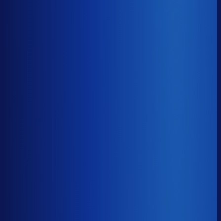
8× meer omzet
Servicegraad
?
94.0%
Onderste 25%
89.4%
Median
94.0%
Top 25%
96.6%