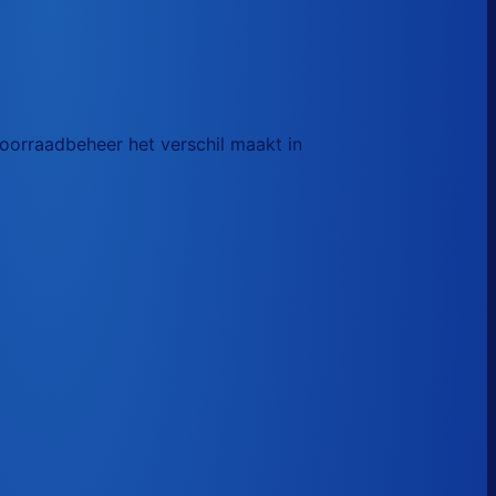
voorraadbeheer het verschil maakt in