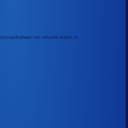
voorraadbeheer het verschil maakt in