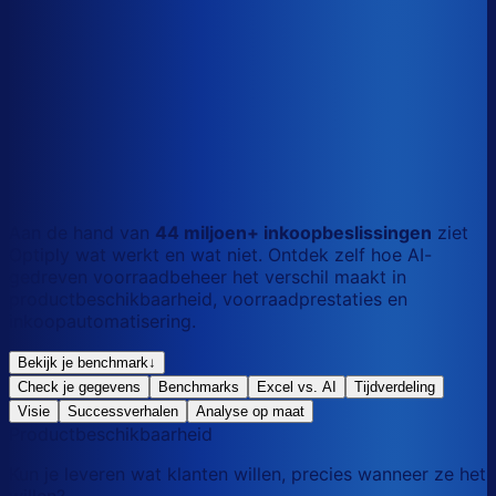
S
Kort
dag
M
Gemengd
mix
L
Lang
maand
Aan de hand van
44 miljoen+ inkoopbeslissingen
ziet
Optiply wat werkt en wat niet. Ontdek zelf hoe AI-
gedreven voorraadbeheer het verschil maakt in
productbeschikbaarheid, voorraadprestaties en
inkoopautomatisering.
Bekijk je benchmark
↓
Check je gegevens
Benchmarks
Excel vs. AI
Tijdverdeling
Visie
Successverhalen
Analyse op maat
Productbeschikbaarheid
Kun je leveren wat klanten willen, precies wanneer ze het
willen?