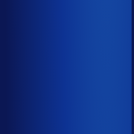
5 van de 8 forecasting-taken
Waarom zou je tijd verspillen aan het analyseren van
historische data, korte-termijn forecasts en last-minute
bijbestellen voor promoties en seizoenen als het ook
automatisch kan
?
De best-presterende inkopers
bestellen automatisch de juiste hoeveelheden bij de
beste leveranciers, ook tijdens piekseizoenen en
marketingcampagnes.