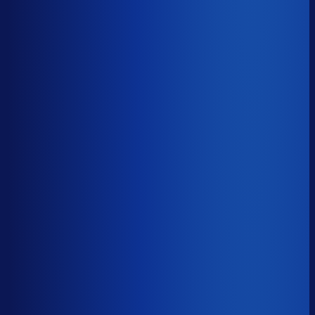
Benchmark voor Vintage Industries
26.3%
Top 25%
≤ 15.7%
Verschil
−10.6pp
Op een voorraadwaarde van €500K is 15,8
procentpunten minder dode voorraad goed voor ~€79K
aan kapitaal dat weer gaat werken.
Dode voorraad
?
Op een voorraadwaarde van €500K is 15,8
procentpunten minder dode voorraad goed voor ~€79K
aan kapitaal dat weer gaat werken.
26.3%
≤ 15.7%
−10.6pp
Bijna de helft van de Nederlandse webshops zit op
meer dan 25% dode voorraad.
*Op basis van 44
miljoen+ inkoopbeslissingen. Dode voorraad is voorraad
die 2+ jaar stilstaat.