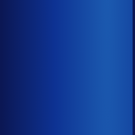
8× meer omzet
Servicegraad
?
90.9%
Onderste 25%
85.9%
Median
90.9%
Top 25%