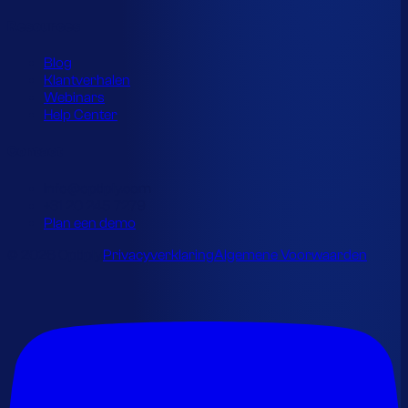
Resources
Blog
Klantverhalen
Webinars
Help Center
Contact
info@optiply.com
+31 20 245 7279
Plan een demo
© 2026 Optiply.
Privacyverklaring
Algemene Voorwaarden