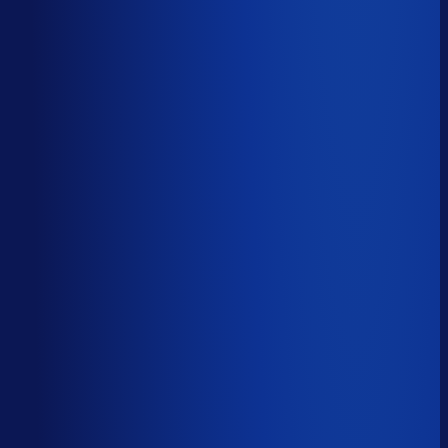
Productbeschikbaarheid
94
%
Omloopsnelheid
31
d
Geautomatiseerde inkoop
83
%
Voorraadratio
0.77
×
Je inkopers zijn druk,
maar niet met het juiste werk