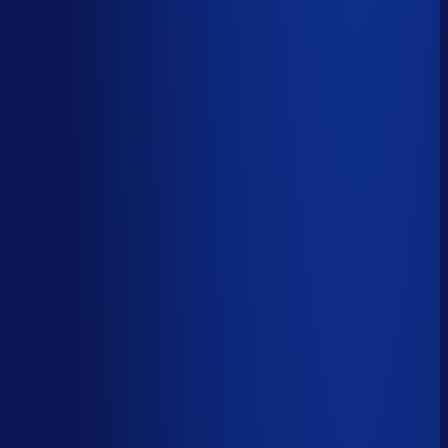
Wiebe Konter
Co-founder, Optiply