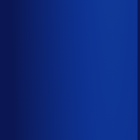
Sander van den Broek
Co-founder, Optiply
Wat doet AI vandaag al waar Excel op stuk loopt?
We analyseerden
500+ vacatures
en splitsten de
demand-planner-rol op in
46 taken
. Zo zie je precies