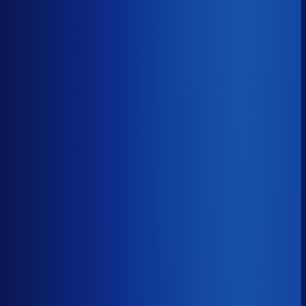
Benchmark voor Vintage Industries
soortgelijke supply chain complexity
Omlooptijd
?
Benchmark voor Vintage Industries
45d
Top 25%
≤ 30d
Verschil
−15d
Hoe sneller je voorraad draait, hoe minder kapitaal er
vastligt. 15 dagen minder omloop scheelt gemiddeld 25-
30% aan werkkapitaal.
Omlooptijd
?
Hoe sneller je voorraad draait, hoe minder kapitaal er
vastligt. 15 dagen minder omloop scheelt gemiddeld 25-