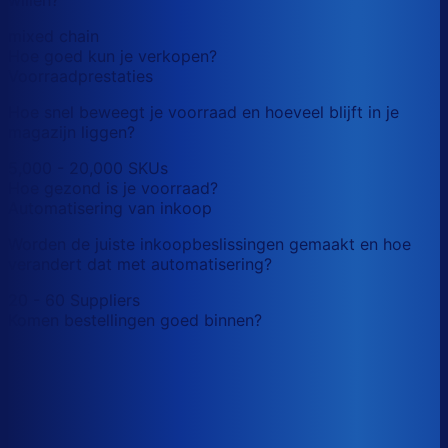
mixed chain
Hoe goed kun je verkopen?
Voorraadprestaties
Hoe snel beweegt je voorraad en hoeveel blijft in je
magazijn liggen?
5,000 - 20,000 SKUs
Hoe gezond is je voorraad?
Automatisering van inkoop
Worden de juiste inkoopbeslissingen gemaakt en hoe
verandert dat met automatisering?
20 - 60 Suppliers
Komen bestellingen goed binnen?