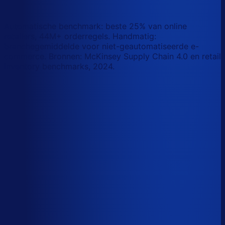
wat AI vandaag al van je team overneemt.
Laat zien waar AI werk overneemt
Automatische benchmark: beste 25% van online
retailers, 44M+ orderregels. Handmatig:
branchegemiddelde voor niet-geautomatiseerde e-
commerce. Bronnen: McKinsey Supply Chain 4.0 en retail
inventory benchmarks, 2024.