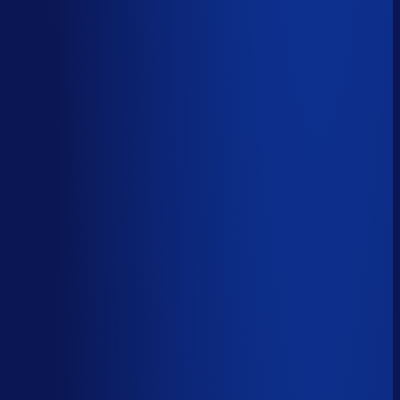
Automatiseerbaar
59
%
(
24
uur/week
)
AI handelt het end-to-end af
AI-augmented
26
%
(
10
uur/week
)
AI ondersteunt menselijke beslissingen
Menselijk
15
%
(
6
uur/week
)
Menselijk oordeel vereist
Download het volledige PDF-rapport
Elke taak, elke categorie — met het
automatiseringsoordeel erbij.
Alle 46 taken, individueel beoordeeld
7 categorieën, met uren per week
Direct te delen met je team