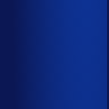
Korte-termijn vraagforecasting
Automatiseerbaar
Forecasts bijstellen voor promoties
Automatiseerbaar
Omloopsnelheid optimaliseren
AI-augmented
Spoed- en noodorders afhandelen
Menselijk
Leveranciers­communicatie en escalaties
Menselijk
59
%
automatiseerbaar
Tijdverdeling demand planner
Gebaseerd op 40 uur per week, verdeeld over 46 taken