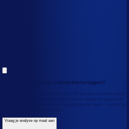
Dit is een benchmark. Benieuwd wat
jouw
echte data
laat zien?
Alles hierboven is gebaseerd op benchmarks en supply-
chain-profielen. Koppel je eigen voorraaddata en we
laten precies zien waar je geld vastzit en hoe je het
vrijmaakt.
Vraag je analyse op maat aan
Laat je gegevens achter en we laten je zien wat
voorraadautomatisering jou precies oplevert.
Hoeveel laat Vintage Industries nu liggen?
Benchmarks geven je de richting. In 30 minuten koppelen we je
data en rekenen we precies uit: hoeveel omzet je terughaalt uit
nee-verkopen, en hoeveel werkkapitaal je vrijmaakt — zonder in
te leveren op beschikbaarheid.
Vraag je analyse op maat aan