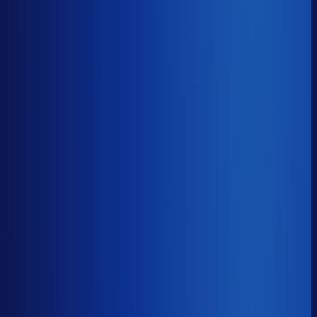
94.4%
Gemiste omzet
?
€61.1k
Top 25%
€27.4k
Median
€61.1k
Onderste 25%
€135.5k
Brutomarge
?
44.2%
Onderste 25%
35.8%
Median
44.2%
Top 25%
52.0%