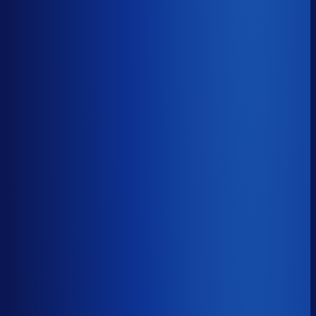
30% aan werkkapitaal.
45d
≤ 30d
−15d
Voorraadratio
?
Benchmark voor Vintage Industries
1.21×
Top 25%
≤ 0.78×
Verschil
−0.44×
Hoeveel voorraadtijd je hebt, oftewel je omloopsnelheid
ten opzichte van je bestelritme. Formule: omlooptijd /
bestelritme.
Voorraadratio
?
Hoeveel voorraadtijd je hebt, oftewel je omloopsnelheid
ten opzichte van je bestelritme. Formule: omlooptijd /
bestelritme.
1.21×
≤ 0.78×
−0.44×
Dode voorraad
?