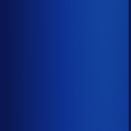
Op tijd besteld
?
59.8%
Onderste 25%
44.0%
Median
59.8%
Top 25%
75.5%
Volledig besteld
?
70.0%
Onderste 25%
55.7%
Median
70.0%
Top 25%
82.5%
Handmatige inkoopbeslissingen (jaarlijks)
?
4.5k
Top 25%
2.2k
Median
4.5k