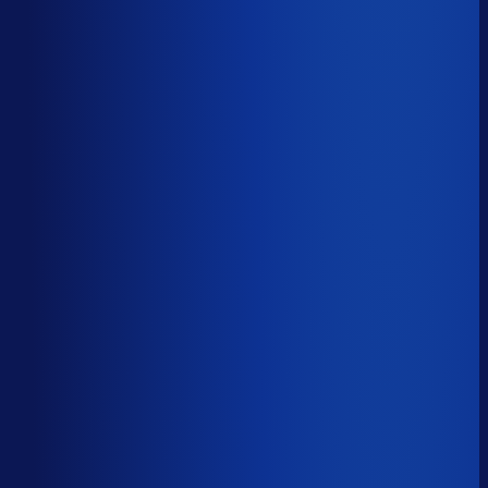
Onderste 25%
11.9k
Productbeschikbaarheid
85
%
Omloopsnelheid
71
d
Geautomatiseerde inkoop
58
%
Voorraadratio
2.27
×