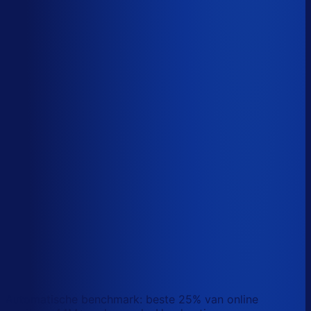
Sander van den Broek
Co-founder, Optiply
Wat doet AI vandaag al waar Excel op stuk loopt?
We analyseerden
500+ vacatures
en splitsten de
demand-planner-rol op in
46 taken
. Zo zie je precies
wat AI vandaag al van je team overneemt.
Laat zien waar AI werk overneemt
Automatische benchmark: beste 25% van online