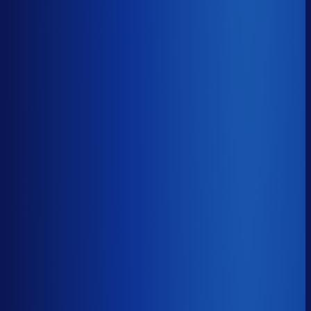
Gemiste omzet
?
€60.6k
Top 25%
€25.8k
Median
€60.6k
Onderste 25%
€141.4k
Brutomarge
?
40.2%
Onderste 25%
28.5%
Median
40.2%
Top 25%
51.0%