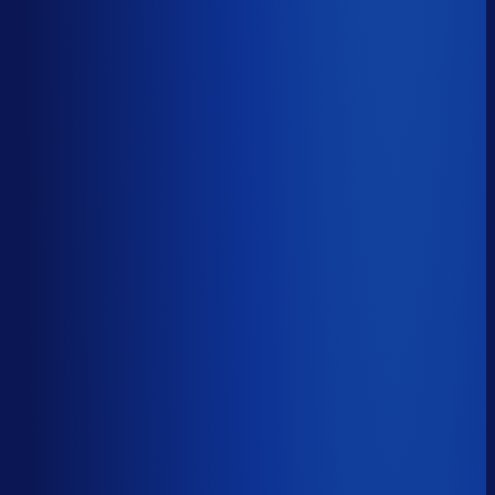
48.4%
Median
65.7%
Top 25%
77.3%
Volledig besteld
?
69.7%
Onderste 25%
57.1%
Median
69.7%
Top 25%
82.0%
Handmatige inkoopbeslissingen (jaarlijks)
?
3.3k
Top 25%
1.5k
Median
3.3k
Onderste 25%
10.3k