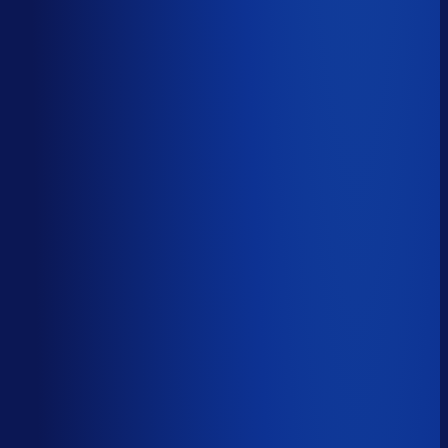
Productbeschikbaarheid
95
%
Omloopsnelheid
36
d
Geautomatiseerde inkoop
81
%
Voorraadratio
0.98
×
Je inkopers zijn druk,
maar niet met het juiste werk