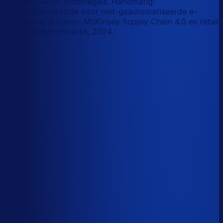
retailers, 44M+ orderregels. Handmatig:
branchegemiddelde voor niet-geautomatiseerde e-
commerce. Bronnen: McKinsey Supply Chain 4.0 en retail
inventory benchmarks, 2024.
Korte-termijn vraagforecasting
Automatiseerbaar
Forecasts bijstellen voor promoties
Automatiseerbaar
Omloopsnelheid optimaliseren
AI-augmented