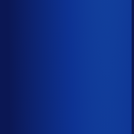
Productbeschikbaarheid
86
%
Omloopsnelheid
77
d
Geautomatiseerde inkoop
55
%
Voorraadratio
2.79
×