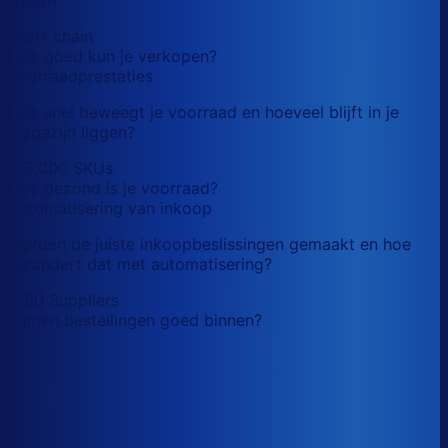
short chain
Hoe goed kun je verkopen?
Voorraadprestaties
Hoe snel beweegt je voorraad en hoeveel blijft in je
magazijn liggen?
< 5,000 SKUs
Hoe gezond is je voorraad?
Automatisering van inkoop
Worden de juiste inkoopbeslissingen gemaakt en hoe
verandert dat met automatisering?
> 60 Suppliers
Komen bestellingen goed binnen?