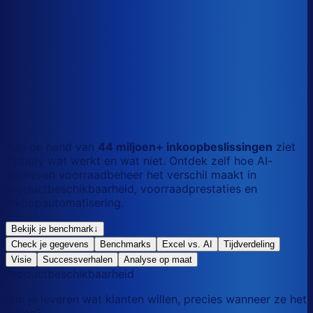
S
Kort
dag
M
Gemengd
mix
L
Lang
maand
Aan de hand van
44 miljoen+ inkoopbeslissingen
ziet
Optiply wat werkt en wat niet. Ontdek zelf hoe AI-
gedreven voorraadbeheer het verschil maakt in
productbeschikbaarheid, voorraadprestaties en
inkoopautomatisering.
Bekijk je benchmark
↓
Check je gegevens
Benchmarks
Excel vs. AI
Tijdverdeling
Visie
Successverhalen
Analyse op maat
Productbeschikbaarheid
Kun je leveren wat klanten willen, precies wanneer ze het
willen?