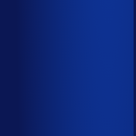
Spoed- en noodorders afhandelen
Menselijk
Leveranciers­communicatie en escalaties
Menselijk
59
%
automatiseerbaar
Tijdverdeling demand planner
Gebaseerd op 40 uur per week, verdeeld over 46 taken
Automatiseerbaar
59
%
(
24
uur/week
)