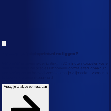
Alles hierboven is gebaseerd op benchmarks en supply-
chain-profielen. Koppel je eigen voorraaddata en we
laten precies zien waar je geld vastzit en hoe je het
vrijmaakt.
Vraag je analyse op maat aan
Laat je gegevens achter en we laten je zien wat
voorraadautomatisering jou precies oplevert.
Hoeveel laat vistaprint.nl nu liggen?
Benchmarks geven je de richting. In 30 minuten koppelen we je
data en rekenen we precies uit: hoeveel omzet je terughaalt uit
nee-verkopen, en hoeveel werkkapitaal je vrijmaakt — zonder in
te leveren op beschikbaarheid.
Vraag je analyse op maat aan