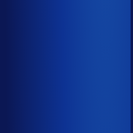
5 van de 8 forecasting-taken
Waarom zou je tijd verspillen aan het analyseren van
historische data, korte-termijn forecasts en last-minute
bijbestellen voor promoties en seizoenen als het ook
automatisch kan
?
De best-presterende inkopers
bestellen automatisch de juiste hoeveelheden bij de
beste leveranciers, ook tijdens piekseizoenen en
marketingcampagnes.
Op tijd besteld
?
65.7%
Onderste 25%