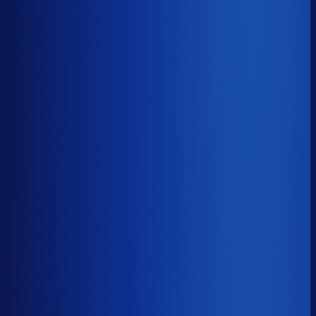
−17d
Voorraadratio
?
Benchmark voor vistaprint.nl
1.74×
Top 25%
≤ 1.11×
Verschil
−0.63×
Hoeveel voorraadtijd je hebt, oftewel je omloopsnelheid
ten opzichte van je bestelritme. Formule: omlooptijd /
bestelritme.
Voorraadratio
?
Hoeveel voorraadtijd je hebt, oftewel je omloopsnelheid
ten opzichte van je bestelritme. Formule: omlooptijd /
bestelritme.
1.74×
≤ 1.11×
−0.63×
Dode voorraad
?
Benchmark voor vistaprint.nl
28.0%
Top 25%