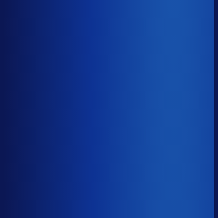
Benchmark voor vistaprint.nl
soortgelijke supply chain complexity
Omlooptijd
?
Benchmark voor vistaprint.nl
52d
Top 25%
≤ 35d
Verschil
−17d
Hoe sneller je voorraad draait, hoe minder kapitaal er
vastligt. 15 dagen minder omloop scheelt gemiddeld 25-
30% aan werkkapitaal.
Omlooptijd
?
Hoe sneller je voorraad draait, hoe minder kapitaal er
vastligt. 15 dagen minder omloop scheelt gemiddeld 25-
30% aan werkkapitaal.
52d
≤ 35d