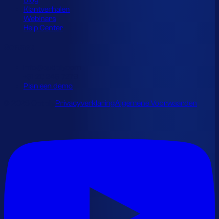
Blog
Klantverhalen
Webinars
Help Center
Contact
info@optiply.com
+31 20 245 7279
Plan een demo
© 2026 Optiply.
Privacyverklaring
Algemene Voorwaarden