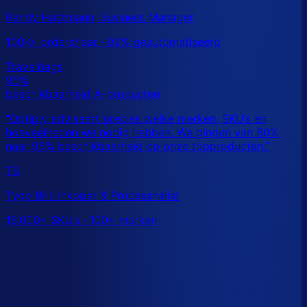
Randy Hatzmann, Business Manager
100K+ orders/jaar · 92% geautomatiseerd
TB
Tygo Bril, Inkoper & Procesanalist
16.000+ SKU’s · 100+ merken
Dit is een benchmark. Benieuwd wat
jouw
echte data
laat zien?