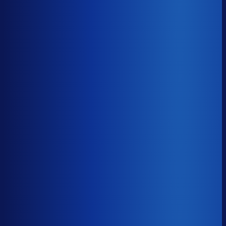
8× meer omzet
Servicegraad
?
89.7%
Onderste 25%
83.3%
Median
89.7%
Top 25%
94.1%