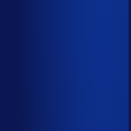
AI handelt het end-to-end af
AI-augmented
26
%
(
10
uur/week
)
AI ondersteunt menselijke beslissingen
Menselijk
15
%
(
6
uur/week
)
Menselijk oordeel vereist
Download het volledige PDF-rapport
Elke taak, elke categorie — met het
automatiseringsoordeel erbij.
Alle 46 taken, individueel beoordeeld
7 categorieën, met uren per week
Direct te delen met je team