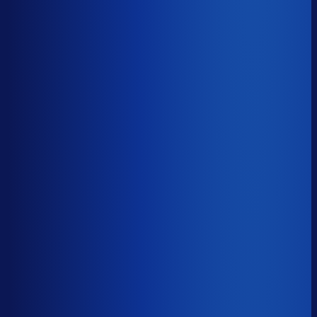
≤ 15.4%
Verschil
−12.6pp
Op een voorraadwaarde van €500K is 15,8
procentpunten minder dode voorraad goed voor ~€79K
aan kapitaal dat weer gaat werken.
Dode voorraad
?
Op een voorraadwaarde van €500K is 15,8
procentpunten minder dode voorraad goed voor ~€79K
aan kapitaal dat weer gaat werken.
28.0%
≤ 15.4%
−12.6pp
Bijna de helft van de Nederlandse webshops zit op
meer dan 25% dode voorraad.
*Op basis van 44
miljoen+ inkoopbeslissingen. Dode voorraad is voorraad
die 2+ jaar stilstaat.