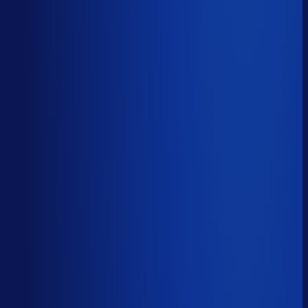
Productbeschikbaarheid
95
%
Omloopsnelheid
31
d
Geautomatiseerde inkoop
80
%
Voorraadratio
0.78
×
Je inkopers zijn druk,
maar niet met het juiste werk