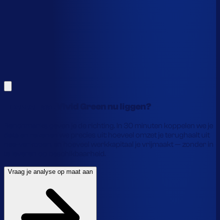
Alles hierboven is gebaseerd op benchmarks en supply-
chain-profielen. Koppel je eigen voorraaddata en we
laten precies zien waar je geld vastzit en hoe je het
vrijmaakt.
Vraag je analyse op maat aan
Laat je gegevens achter en we laten je zien wat
voorraadautomatisering jou precies oplevert.
Hoeveel laat Vivid Green nu liggen?
Benchmarks geven je de richting. In 30 minuten koppelen we je
data en rekenen we precies uit: hoeveel omzet je terughaalt uit
nee-verkopen, en hoeveel werkkapitaal je vrijmaakt — zonder in
te leveren op beschikbaarheid.
Vraag je analyse op maat aan