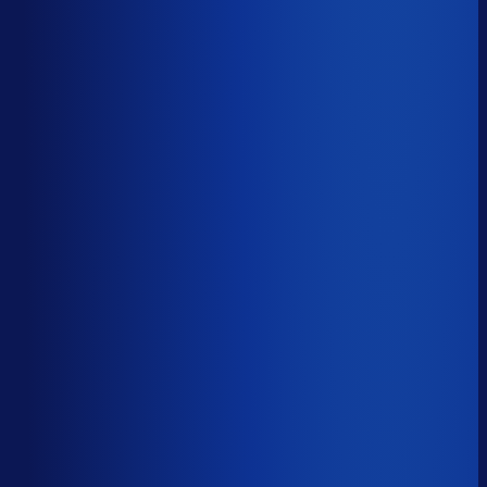
43.5%
Median
60.1%
Top 25%
74.1%
Volledig besteld
?
68.5%
Onderste 25%
53.8%
Median
68.5%
Top 25%
80.6%
Handmatige inkoopbeslissingen (jaarlijks)
?
2.7k
Top 25%
1.1k
Median
2.7k
Onderste 25%
6.2k