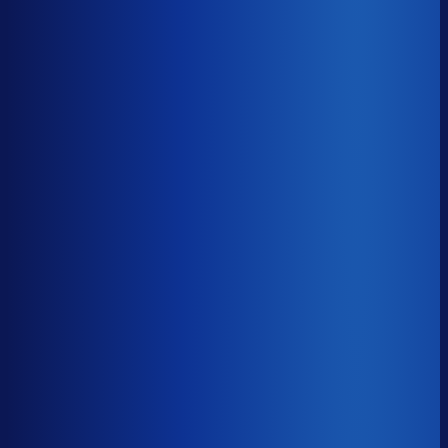
8× meer omzet
Servicegraad
?
91.8%
Onderste 25%
87.1%
Median
91.8%
Top 25%
95.0%