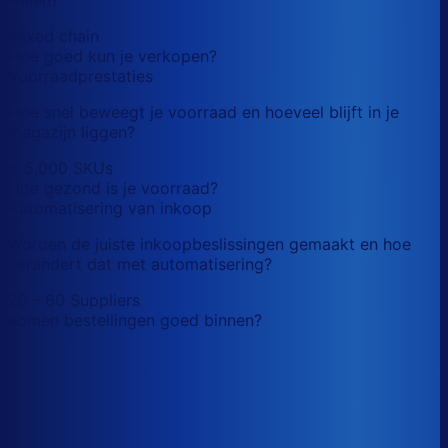
mixed chain
Hoe goed kun je verkopen?
Voorraadprestaties
Hoe snel beweegt je voorraad en hoeveel blijft in je
magazijn liggen?
< 5,000 SKUs
Hoe gezond is je voorraad?
Automatisering van inkoop
Worden de juiste inkoopbeslissingen gemaakt en hoe
verandert dat met automatisering?
20 - 60 Suppliers
Komen bestellingen goed binnen?