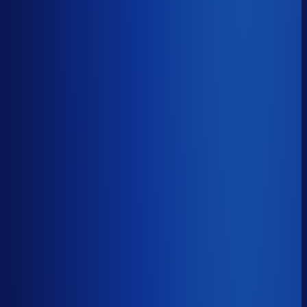
≤ 15.6%
Verschil
−7.8pp
Op een voorraadwaarde van €500K is 15,8
procentpunten minder dode voorraad goed voor ~€79K
aan kapitaal dat weer gaat werken.
Dode voorraad
?
Op een voorraadwaarde van €500K is 15,8
procentpunten minder dode voorraad goed voor ~€79K
aan kapitaal dat weer gaat werken.
23.3%
≤ 15.6%
−7.8pp
Bijna de helft van de Nederlandse webshops zit op
meer dan 25% dode voorraad.
*Op basis van 44
miljoen+ inkoopbeslissingen. Dode voorraad is voorraad
die 2+ jaar stilstaat.