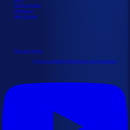
Blog
Klantverhalen
Webinars
Help Center
Contact
info@optiply.com
+31 20 245 7279
Plan een demo
© 2026 Optiply.
Privacyverklaring
Algemene Voorwaarden