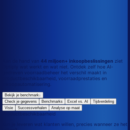
S
Kort
dag
M
Gemengd
mix
L
Lang
maand
Aan de hand van
44 miljoen+ inkoopbeslissingen
ziet
Optiply wat werkt en wat niet. Ontdek zelf hoe AI-
gedreven voorraadbeheer het verschil maakt in
productbeschikbaarheid, voorraadprestaties en
inkoopautomatisering.
Bekijk je benchmark
↓
Check je gegevens
Benchmarks
Excel vs. AI
Tijdverdeling
Visie
Successverhalen
Analyse op maat
Productbeschikbaarheid
Kun je leveren wat klanten willen, precies wanneer ze het
willen?