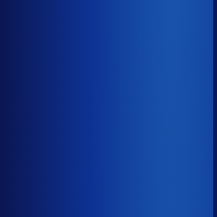
Benchmark voor Vivid Green
soortgelijke supply chain complexity
Omlooptijd
?
Benchmark voor Vivid Green
47d
Top 25%
≤ 31d
Verschil
−16d
Hoe sneller je voorraad draait, hoe minder kapitaal er
vastligt. 15 dagen minder omloop scheelt gemiddeld 25-
30% aan werkkapitaal.
Omlooptijd
?
Hoe sneller je voorraad draait, hoe minder kapitaal er
vastligt. 15 dagen minder omloop scheelt gemiddeld 25-
30% aan werkkapitaal.
47d
≤ 31d