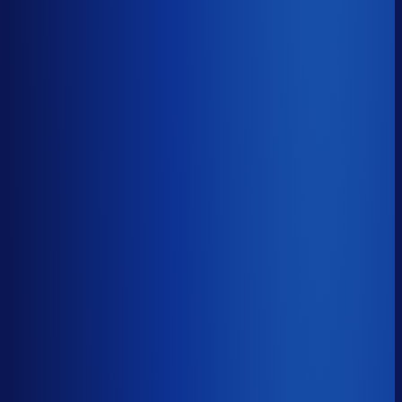
−16d
Voorraadratio
?
Benchmark voor Vivid Green
1.16×
Top 25%
≤ 0.78×
Verschil
−0.37×
Hoeveel voorraadtijd je hebt, oftewel je omloopsnelheid
ten opzichte van je bestelritme. Formule: omlooptijd /
bestelritme.
Voorraadratio
?
Hoeveel voorraadtijd je hebt, oftewel je omloopsnelheid
ten opzichte van je bestelritme. Formule: omlooptijd /
bestelritme.
1.16×
≤ 0.78×
−0.37×
Dode voorraad
?
Benchmark voor Vivid Green
23.3%
Top 25%