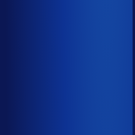
5 van de 8 forecasting-taken
Waarom zou je tijd verspillen aan het analyseren van
historische data, korte-termijn forecasts en last-minute
bijbestellen voor promoties en seizoenen als het ook
automatisch kan
?
De best-presterende inkopers
bestellen automatisch de juiste hoeveelheden bij de
beste leveranciers, ook tijdens piekseizoenen en
marketingcampagnes.
Op tijd besteld
?
60.1%
Onderste 25%