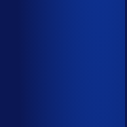
AI handelt het end-to-end af
AI-augmented
26
%
(
10
uur/week
)
AI ondersteunt menselijke beslissingen
Menselijk
15
%
(
6
uur/week
)
Menselijk oordeel vereist
Download het volledige PDF-rapport
Elke taak, elke categorie — met het
automatiseringsoordeel erbij.
Alle 46 taken, individueel beoordeeld
7 categorieën, met uren per week
Direct te delen met je team