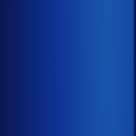
Gemiste omzet
?
€55.3k
Top 25%
€24.3k
Median
€55.3k
Onderste 25%
€128.7k
Brutomarge
?
44.9%
Onderste 25%
36.5%
Median
44.9%
Top 25%
53.5%