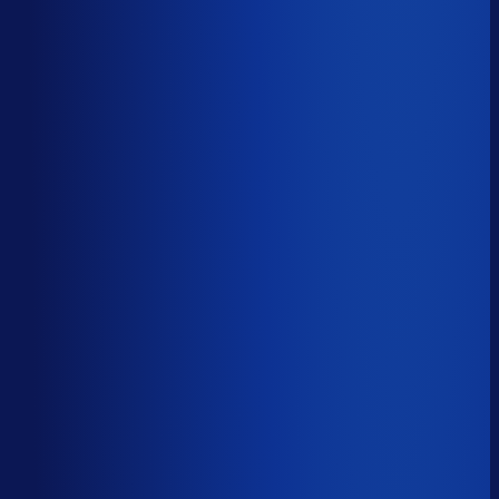
Productbeschikbaarheid
87
%
Omloopsnelheid
76
d
Geautomatiseerde inkoop
55
%
Voorraadratio
2.20
×