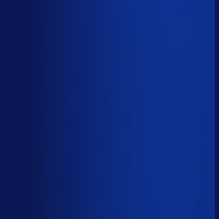
Spoed- en noodorders afhandelen
Menselijk
Leveranciers­communicatie en escalaties
Menselijk
59
%
automatiseerbaar
Tijdverdeling demand planner
Gebaseerd op 40 uur per week, verdeeld over 46 taken
Automatiseerbaar
59
%
(
24
uur/week
)