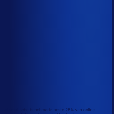
Sander van den Broek
Co-founder, Optiply
Wat doet AI vandaag al waar Excel op stuk loopt?
We analyseerden
500+ vacatures
en splitsten de
demand-planner-rol op in
46 taken
. Zo zie je precies
wat AI vandaag al van je team overneemt.
Laat zien waar AI werk overneemt
Automatische benchmark: beste 25% van online