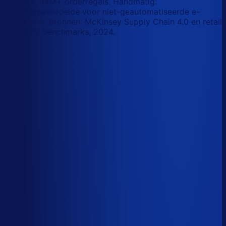
retailers, 44M+ orderregels. Handmatig:
branchegemiddelde voor niet-geautomatiseerde e-
commerce. Bronnen: McKinsey Supply Chain 4.0 en retail
inventory benchmarks, 2024.
Korte-termijn vraagforecasting
Automatiseerbaar
Forecasts bijstellen voor promoties
Automatiseerbaar
Omloopsnelheid optimaliseren
AI-augmented