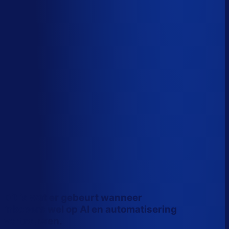
Wiebe Konter
Co-founder, Optiply
Dit is wat er gebeurt wanneer
inkopers wel op AI en automatisering
vertrouwen.