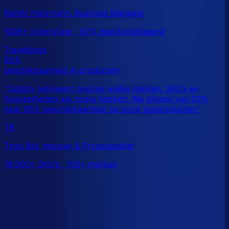
Randy Hatzmann, Business Manager
100K+ orders/jaar · 92% geautomatiseerd
TB
Tygo Bril, Inkoper & Procesanalist
16.000+ SKU’s · 100+ merken
Dit is een benchmark. Benieuwd wat
jouw
echte data
laat zien?