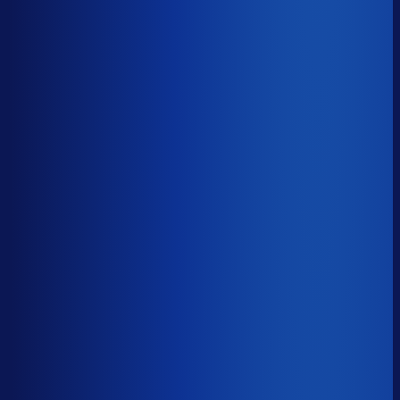
Benchmark voor winkelmodellen.nl
28.0%
Top 25%
≤ 15.4%
Verschil
−12.6pp
Op een voorraadwaarde van €500K is 15,8
procentpunten minder dode voorraad goed voor ~€79K
aan kapitaal dat weer gaat werken.
Dode voorraad
?
Op een voorraadwaarde van €500K is 15,8
procentpunten minder dode voorraad goed voor ~€79K
aan kapitaal dat weer gaat werken.
28.0%
≤ 15.4%
−12.6pp
Bijna de helft van de Nederlandse webshops zit op
meer dan 25% dode voorraad.
*Op basis van 44
miljoen+ inkoopbeslissingen. Dode voorraad is voorraad
die 2+ jaar stilstaat.