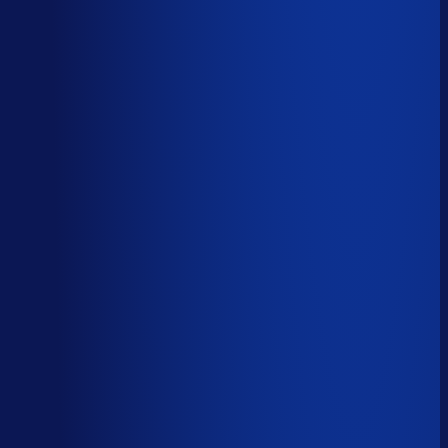
Korte-termijn vraagforecasting
Automatiseerbaar
Forecasts bijstellen voor promoties
Automatiseerbaar
Omloopsnelheid optimaliseren
AI-augmented
Spoed- en noodorders afhandelen
Menselijk
Leveranciers­communicatie en escalaties
Menselijk
59
%
automatiseerbaar
Tijdverdeling demand planner
Gebaseerd op 40 uur per week, verdeeld over 46 taken