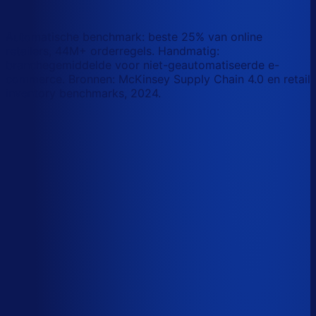
wat AI vandaag al van je team overneemt.
Laat zien waar AI werk overneemt
Automatische benchmark: beste 25% van online
retailers, 44M+ orderregels. Handmatig:
branchegemiddelde voor niet-geautomatiseerde e-
commerce. Bronnen: McKinsey Supply Chain 4.0 en retail
inventory benchmarks, 2024.