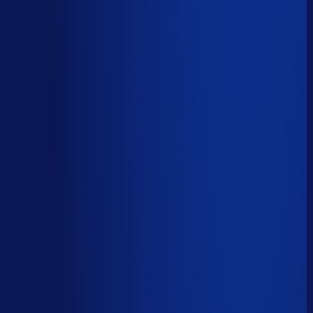
Wiebe Konter
Co-founder, Optiply