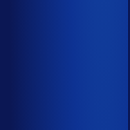
Productbeschikbaarheid
95
%
Omloopsnelheid
36
d
Geautomatiseerde inkoop
81
%
Voorraadratio
0.98
×
Je inkopers zijn druk,
maar niet met het juiste werk