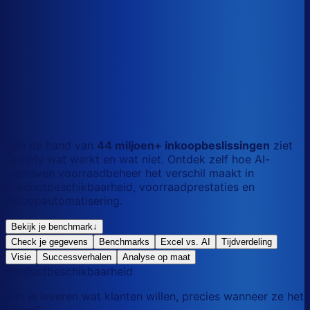
S
Kort
dag
M
Gemengd
mix
L
Lang
maand
Aan de hand van
44 miljoen+ inkoopbeslissingen
ziet
Optiply wat werkt en wat niet. Ontdek zelf hoe AI-
gedreven voorraadbeheer het verschil maakt in
productbeschikbaarheid, voorraadprestaties en
inkoopautomatisering.
Bekijk je benchmark
↓
Check je gegevens
Benchmarks
Excel vs. AI
Tijdverdeling
Visie
Successverhalen
Analyse op maat
Productbeschikbaarheid
Kun je leveren wat klanten willen, precies wanneer ze het
willen?