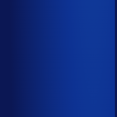
Sander van den Broek
Co-founder, Optiply
Wat doet AI vandaag al waar Excel op stuk loopt?
We analyseerden
500+ vacatures
en splitsten de
demand-planner-rol op in
46 taken
. Zo zie je precies