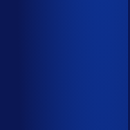
Automatiseerbaar
59
%
(
24
uur/week
)
AI handelt het end-to-end af
AI-augmented
26
%
(
10
uur/week
)
AI ondersteunt menselijke beslissingen
Menselijk
15
%
(
6
uur/week
)
Menselijk oordeel vereist
Download het volledige PDF-rapport
Elke taak, elke categorie — met het
automatiseringsoordeel erbij.
Alle 46 taken, individueel beoordeeld
7 categorieën, met uren per week
Direct te delen met je team