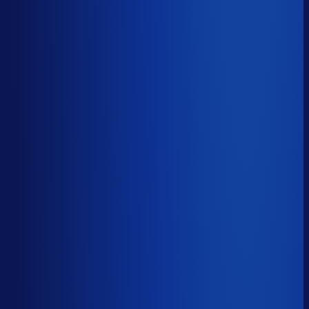
Op tijd besteld
?
65.7%
Onderste 25%
48.4%
Median
65.7%
Top 25%
77.3%
Volledig besteld
?
69.7%
Onderste 25%
57.1%
Median
69.7%
Top 25%
82.0%
Handmatige inkoopbeslissingen (jaarlijks)
?
3.3k
Top 25%
1.5k
Median
3.3k