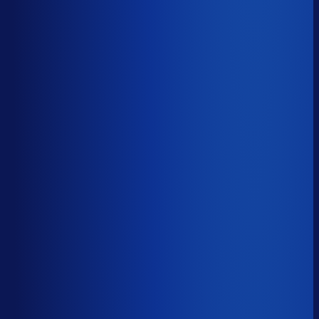
5 van de 8 forecasting-taken
Waarom zou je tijd verspillen aan het analyseren van
historische data, korte-termijn forecasts en last-minute
bijbestellen voor promoties en seizoenen als het ook
automatisch kan
?
De best-presterende inkopers
bestellen automatisch de juiste hoeveelheden bij de
beste leveranciers, ook tijdens piekseizoenen en
marketingcampagnes.