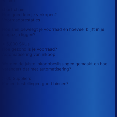
short chain
Hoe goed kun je verkopen?
Voorraadprestaties
Hoe snel beweegt je voorraad en hoeveel blijft in je
magazijn liggen?
< 5,000 SKUs
Hoe gezond is je voorraad?
Automatisering van inkoop
Worden de juiste inkoopbeslissingen gemaakt en hoe
verandert dat met automatisering?
> 60 Suppliers
Komen bestellingen goed binnen?