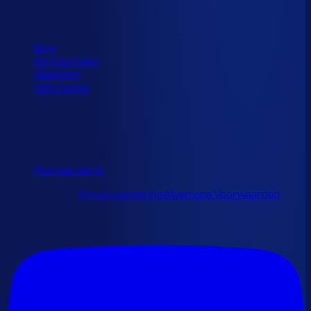
Resources
Blog
Klantverhalen
Webinars
Help Center
Contact
info@optiply.com
+31 20 245 7279
Plan een demo
© 2026 Optiply.
Privacyverklaring
Algemene Voorwaarden