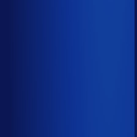
Onderste 25%
10.3k
Productbeschikbaarheid
86
%
Omloopsnelheid
77
d
Geautomatiseerde inkoop
55
%
Voorraadratio
2.79
×