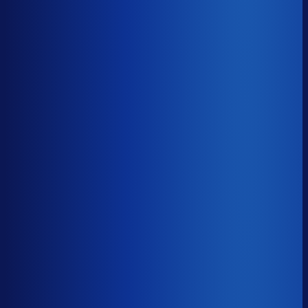
94.1%
Gemiste omzet
?
€60.6k
Top 25%
€25.8k
Median
€60.6k
Onderste 25%
€141.4k
Brutomarge
?
40.2%
Onderste 25%
28.5%
Median
40.2%
Top 25%
51.0%