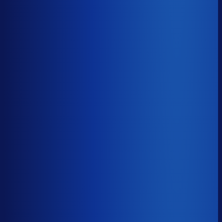
Benchmark voor winkelmodellen.nl
soortgelijke supply chain complexity
Omlooptijd
?
Benchmark voor winkelmodellen.nl
52d
Top 25%
≤ 35d
Verschil
−17d
Hoe sneller je voorraad draait, hoe minder kapitaal er
vastligt. 15 dagen minder omloop scheelt gemiddeld 25-
30% aan werkkapitaal.
Omlooptijd
?
Hoe sneller je voorraad draait, hoe minder kapitaal er
vastligt. 15 dagen minder omloop scheelt gemiddeld 25-