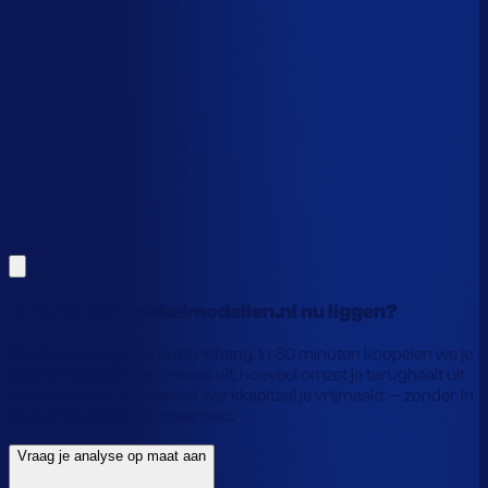
Dit is een benchmark. Benieuwd wat
jouw
echte data
laat zien?
Alles hierboven is gebaseerd op benchmarks en supply-
chain-profielen. Koppel je eigen voorraaddata en we
laten precies zien waar je geld vastzit en hoe je het
vrijmaakt.
Vraag je analyse op maat aan
Laat je gegevens achter en we laten je zien wat
voorraadautomatisering jou precies oplevert.
Hoeveel laat winkelmodellen.nl nu liggen?
Benchmarks geven je de richting. In 30 minuten koppelen we je
data en rekenen we precies uit: hoeveel omzet je terughaalt uit
nee-verkopen, en hoeveel werkkapitaal je vrijmaakt — zonder in
te leveren op beschikbaarheid.
Vraag je analyse op maat aan