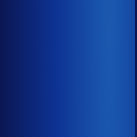
8× meer omzet
Servicegraad
?
89.7%
Onderste 25%
83.3%
Median
89.7%
Top 25%